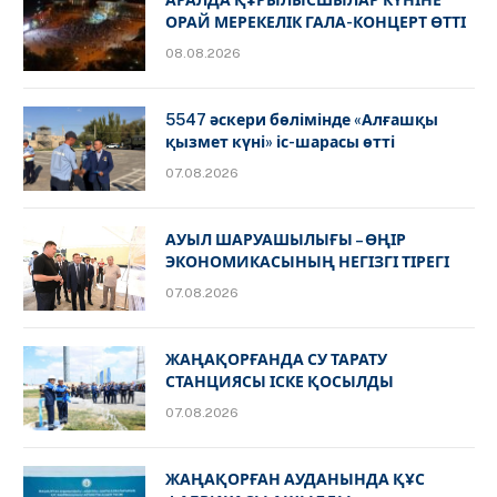
ОРАЙ МЕРЕКЕЛІК ГАЛА-КОНЦЕРТ ӨТТІ
08.08.2026
5547 әскери бөлімінде «Алғашқы
қызмет күні» іс-шарасы өтті
07.08.2026
АУЫЛ ШАРУАШЫЛЫҒЫ – ӨҢІР
ЭКОНОМИКАСЫНЫҢ НЕГІЗГІ ТІРЕГІ
07.08.2026
ЖАҢАҚОРҒАНДА СУ ТАРАТУ
СТАНЦИЯСЫ ІСКЕ ҚОСЫЛДЫ
07.08.2026
ЖАҢАҚОРҒАН АУДАНЫНДА ҚҰС