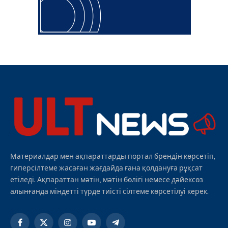
Материалдар мен ақпараттарды портал брендін көрсетіп,
гиперсілтеме жасаған жағдайда ғана қолдануға рұқсат
етіледі. Ақпараттан мәтін, мәтін бөлігі немесе дәйексөз
алынғанда міндетті түрде тиісті сілтеме көрсетілуі керек.
Facebook
X
Instagram
YouTube
Telegram