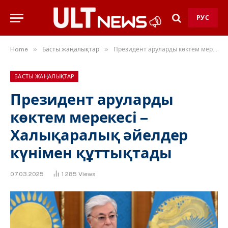
РУС
»
»
Home
Басты жаңалықтар
Президент аруларды көктем мерекесі – Халықаралық әйелдер күнімен құттықтады
БАСТЫ ЖАҢАЛЫҚТАР
Президент аруларды
көктем мерекесі –
Халықаралық әйелдер
күнімен құттықтады
07.03.2025
1 285
Views