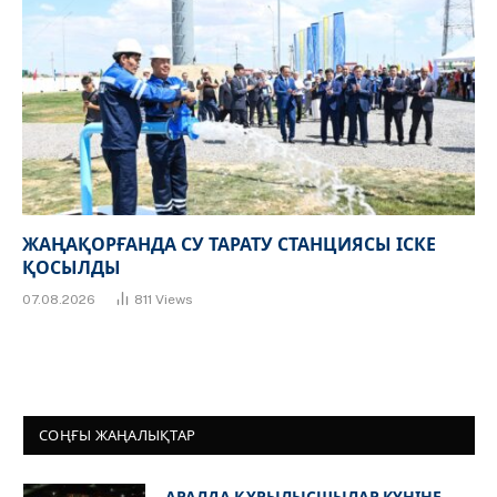
ЖАҢАҚОРҒАНДА СУ ТАРАТУ СТАНЦИЯСЫ ІСКЕ
ҚОСЫЛДЫ
07.08.2026
811
Views
СОҢҒЫ ЖАҢАЛЫҚТАР
АРАЛДА ҚҰРЫЛЫСШЫЛАР КҮНІНЕ