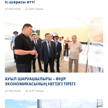
іс-шарасы өтті
07.08.2026
225
Views
АУЫЛ ШАРУАШЫЛЫҒЫ – ӨҢІР
ЭКОНОМИКАСЫНЫҢ НЕГІЗГІ ТІРЕГІ
07.08.2026
537
Views