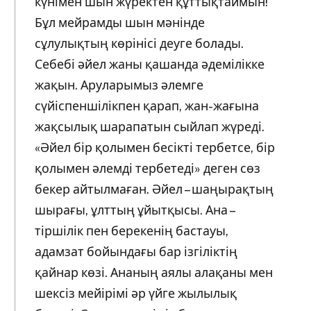
күнімен шын жүректен құттықтаймын!
Бұл мейрамды шын мәнінде
сұлулықтың көрінісі деуге болады.
Себебі әйел жаны қашанда әдемілікке
жақын. Аруларымыз әлемге
сүйіспеншілікпен қарап, жан-жағына
жақсылық шарапатын сыйлап жүреді.
«Әйел бір қолымен бесікті тербетсе, бір
қолымен әлемді тербетеді» деген сөз
бекер айтылмаған. Әйел – шаңырақтың
шырағы, ұлттың ұйытқысы. Ана –
тіршілік пен берекенің бастауы,
адамзат бойындағы бар ізгіліктің
қайнар көзі. Ананың аялы алақаны мен
шексіз мейірімі әр үйге жылылық