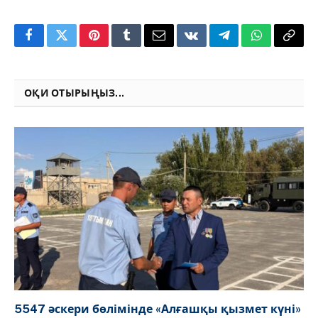
Facebook
Twitter
Pinterest
Tumblr
Email
VKontakte
Telegram
WhatsApp
Copy
Link
ОҚИ ОТЫРЫҢЫЗ...
5547 әскери бөлімінде «Алғашқы қызмет күні»