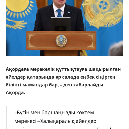
Ақордаға мерекелік құттықтауға шақырылған
әйелдер қатарында әр салада еңбек сіңірген
білікті мамандар бар, – деп хабарлайды
Ақорда.
«Бүгін мен баршаңызды көктем
мерекесі – Халықаралық әйелдер