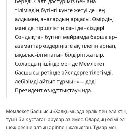
береді. Салт-дәстүріміз бен ана
тіліміздің бүгінгі күнге жетуі де – ең
алдымен, аналардың арқасы. Өмірдің
мәні де, тіршіліктің сәні де – сіздер!
Сондықтан бүгінгі мейрамда барша ер-
азаматтар өздеріңізге ақ тілегін арнап,
ықылас-ілтипатын білдіріп жатыр.
Солардың ішінде мен де Мемлекет
басшысы ретінде әйелдерге тілегімді,
лебізімді айтып тұрмын» — деді
Президент өз құттықтауында.
Мемлекет басшысы «Халқымызда ерлік пен елдіктің
туын биік ұстаған арулар аз емес. Олардың есімі ел
шежіресіне алтын әріппен жазылған. Тұмар мен