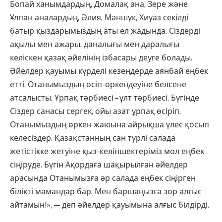
Бопай ханымдардың, Домалақ ана, Зере және
Ұлпан аналардың, Әлия, Мәншүк, Хиуаз секілді
батыр қыздарымыздың аты ел жадында. Сіздерді
ақылы мен ажары, даналығы мен даралығы
келіскен қазақ әйелінің ізбасары деуге болады.
Әйелдер қауымы күрделі кезеңдерде аянбай еңбек
етті, Отанымыздың өсіп-өркендеуіне белсене
атсалысты. Ұрпақ тәрбиесі – ұлт тәрбиесі. Бүгінде
Сіздер санасы сергек, ойы азат ұрпақ өсіріп,
Отанымыздың өркен жаюына айрықша үлес қосып
келесіздер. Қазақстанның сан түрлі салада
жетістікке жетуіне қыз-келіншектеріміз мол еңбек
сіңіруде. Бүгін Ақордаға шақырылған әйелдер
арасында Отанымызға әр салада еңбек сіңірген
білікті мамандар бар. Мен баршаңызға зор алғыс
айтамын!», — деп әйелдер қауымына алғыс білдірді.