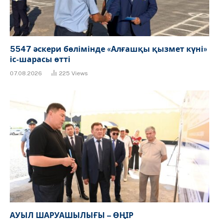
5547 әскери бөлімінде «Алғашқы қызмет күні»
іс-шарасы өтті
07.08.2026
225
Views
АУЫЛ ШАРУАШЫЛЫҒЫ – ӨҢІР