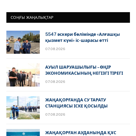
СОҢҒЫ ЖАҢАЛЫҚТАР
5547 әскери бөлімінде «Алғашқы
қызмет күні» іс-шарасы өтті
07.08.2026
АУЫЛ ШАРУАШЫЛЫҒЫ – ӨҢІР
ЭКОНОМИКАСЫНЫҢ НЕГІЗГІ ТІРЕГІ
07.08.2026
ЖАҢАҚОРҒАНДА СУ ТАРАТУ
СТАНЦИЯСЫ ІСКЕ ҚОСЫЛДЫ
07.08.2026
ЖАҢАҚОРҒАН АУДАНЫНДА ҚҰС