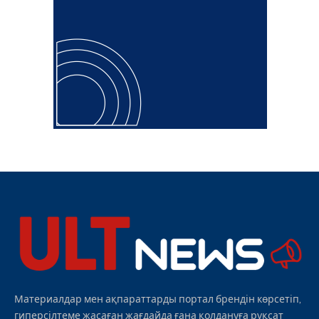
Материалдар мен ақпараттарды портал брендін көрсетіп,
гиперсілтеме жасаған жағдайда ғана қолдануға рұқсат