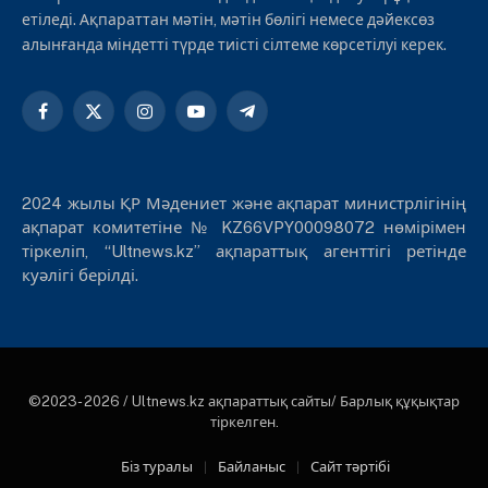
етіледі. Ақпараттан мәтін, мәтін бөлігі немесе дәйексөз
алынғанда міндетті түрде тиісті сілтеме көрсетілуі керек.
Facebook
X
Instagram
YouTube
Telegram
(Twitter)
2024 жылы ҚР Мәдениет және ақпарат министрлігінің
ақпарат комитетіне № KZ66VPY00098072 нөмірімен
тіркеліп, “Ultnews.kz” ақпараттық агенттігі ретінде
куәлігі берілді.
©2023- 2026 / Ultnews.kz ақпараттық сайты/ Барлық құқықтар
тіркелген.
Біз туралы
Байланыс
Сайт тәртібі