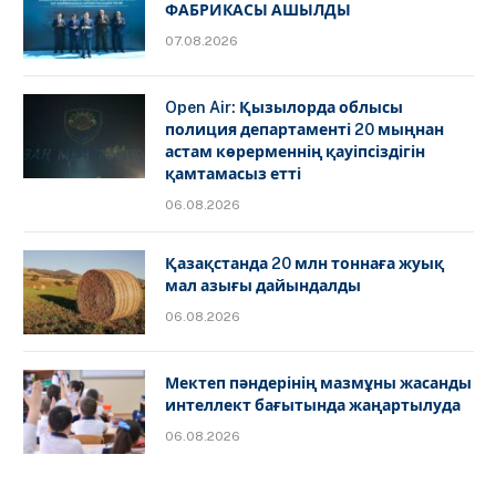
ФАБРИКАСЫ АШЫЛДЫ
07.08.2026
Open Air: Қызылорда облысы
полиция департаменті 20 мыңнан
астам көрерменнің қауіпсіздігін
қамтамасыз етті
06.08.2026
Қазақстанда 20 млн тоннаға жуық
мал азығы дайындалды
06.08.2026
Мектеп пәндерінің мазмұны жасанды
интеллект бағытында жаңартылуда
06.08.2026