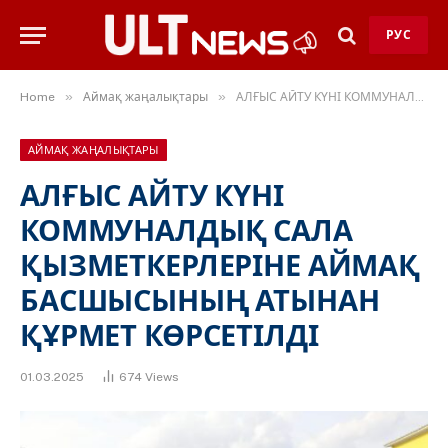
РУС
»
»
Home
Аймақ жаңалықтары
АЛҒЫС АЙТУ КҮНІ КОММУНАЛДЫҚ САЛА ҚЫЗМЕТКЕРЛЕРІНЕ АЙМАҚ БАСШЫСЫНЫҢ АТЫНАН ҚҰРМЕТ КӨРСЕТІЛДІ
АЙМАҚ ЖАҢАЛЫҚТАРЫ
АЛҒЫС АЙТУ КҮНІ
КОММУНАЛДЫҚ САЛА
ҚЫЗМЕТКЕРЛЕРІНЕ АЙМАҚ
БАСШЫСЫНЫҢ АТЫНАН
ҚҰРМЕТ КӨРСЕТІЛДІ
01.03.2025
674
Views