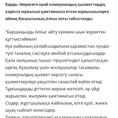
барды. Мерекеге орай коммуналдық қызметтердің
үздіксіз жұмысын қамтамасыз еткен жұмысшыларға
аймақ басшысының Алғыс хаты табысталды.
“Баршаңызды Алғыс айту күнімен шын жүректен
құттықтаймын!
Ауа райының қолайсыздығына қарамастан, күндіз-
түні тазалық сақтауға аянбай атсалысудасыздар.
Қала халқының тыныс-тіршілігіндегі қалыптасқан
ырғақ бұзылмау үшін жолаушылар тасымалы,
коммуналдық қызмет көрсету саласы
қызметкерлері уақытпен санаспай еңбек етеді.
Тұрғындарды діттеген жеріне жеткізіп, әр үйді
жарықпен, жылумен қамтамасыз етеді.
Сіздер, жұртшылыққа жайлылық, елге қуат, жанға
шуақ сыйлап келесіздер.
Тұрмыс- тіршілігіміздегі аса маңызды салалардың