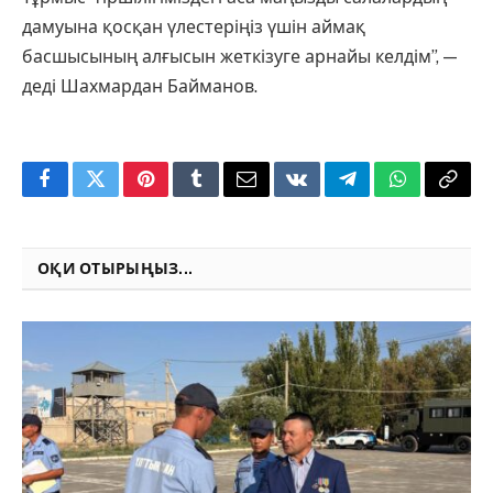
дамуына қосқан үлестеріңіз үшін аймақ
басшысының алғысын жеткізуге арнайы келдім”, —
деді Шахмардан Байманов.
Facebook
Twitter
Pinterest
Tumblr
Email
VKontakte
Telegram
WhatsApp
Copy
Link
ОҚИ ОТЫРЫҢЫЗ...