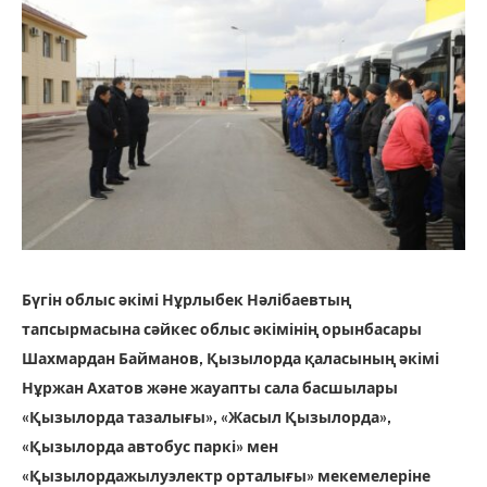
Бүгін облыс әкімі Нұрлыбек Нәлібаевтың
тапсырмасына сәйкес облыс әкімінің орынбасары
Шахмардан Байманов, Қызылорда қаласының әкімі
Нұржан Ахатов және жауапты сала басшылары
«Қызылорда тазалығы», «Жасыл Қызылорда»,
«Қызылорда автобус паркі» мен
«Қызылордажылуэлектр орталығы» мекемелеріне