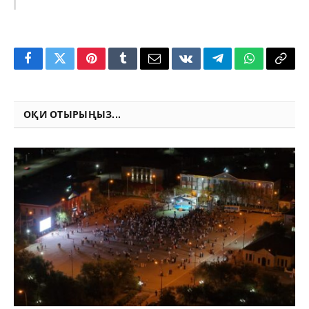
Facebook
Twitter
Pinterest
Tumblr
Email
VKontakte
Telegram
WhatsApp
Copy
Link
ОҚИ ОТЫРЫҢЫЗ...