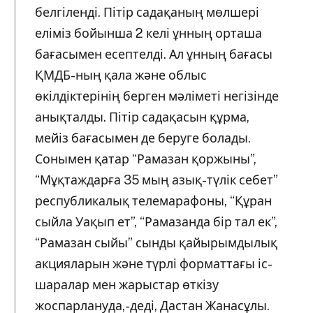
белгіленді. Пітір садақаның мөлшері
еліміз бойынша 2 келі ұнның орташа
бағасымен есептелді. Ал ұнның бағасы
ҚМДБ-ның қала және облыс
өкілдіктерінің берген мәліметі негізінде
анықталды. Пітір садақасын құрма,
мейіз бағасымен де беруге болады.
Сонымен қатар “Рамазан қоржыны”,
“Мұқтаждарға 35 мың азық-түлік себет”
республикалық телемарафоны, “Құран
сыйла Уақып ет”, “Рамазанда бір тал ек”,
“Рамазан сыйы” сынды қайырымдылық
акцияларын және түрлі форматтағы іс-
шаралар мен жарыстар өткізу
жоспарлануда,-деді, Дастан Жанасұлы.