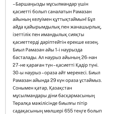
– Баршаңызды мұсылмандар үшін
қасиетті болып саналатын Рамазан
айының келуімен құттықтаймын! Бұл
айда қайырымдылық пен жанашырлық,
ізеттілік пен имандылық сияқты
қасиеттерді дәріптейтін ерекше кезең.
Биыл Рамазан айы 1-і наурызда
басталады. Ал наурыз айының 26-нан
27-не қараған түн – қасиетті Қадір түні.
30-ы наурыз – ораза айт мерекесі. Биыл
Рамазан айында 29 күн ораза ұстаймыз.
Сонымен қатар, Қазақстан
мұсылмандары діни басқармасының
Төралқа мәжілісінде биылғы пітір
садақасының мөлшері 655 теңге болып