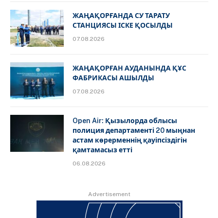
ЖАҢАҚОРҒАНДА СУ ТАРАТУ
СТАНЦИЯСЫ ІСКЕ ҚОСЫЛДЫ
07.08.2026
ЖАҢАҚОРҒАН АУДАНЫНДА ҚҰС
ФАБРИКАСЫ АШЫЛДЫ
07.08.2026
Open Air: Қызылорда облысы
полиция департаменті 20 мыңнан
астам көрерменнің қауіпсіздігін
қамтамасыз етті
06.08.2026
Advertisement