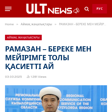
РУС
»
»
Home
Аймақ жаңалықтары
РАМАЗАН – БЕРЕКЕ МЕН МЕЙІРІМГЕ ТОЛЫ ҚАСИЕТТІ АЙ
АЙМАҚ ЖАҢАЛЫҚТАРЫ
РАМАЗАН – БЕРЕКЕ МЕН
МЕЙІРІМГЕ ТОЛЫ
ҚАСИЕТТІ АЙ
03.03.2025
1 281
Views