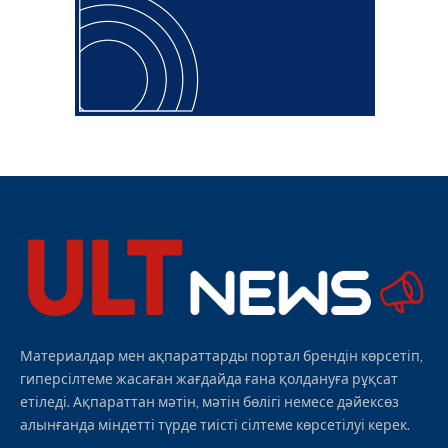
Материалдар мен ақпараттарды портал брендін көрсетіп,
гиперсілтеме жасаған жағдайда ғана қолдануға рұқсат
етіледі. Ақпараттан мәтін, мәтін бөлігі немесе дәйексөз
алынғанда міндетті түрде тиісті сілтеме көрсетілуі керек.