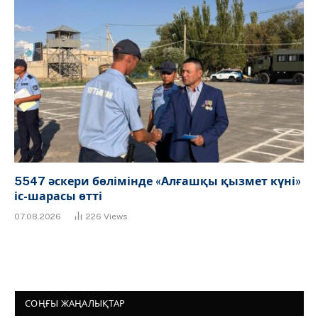
5547 әскери бөлімінде «Алғашқы қызмет күні»
іс-шарасы өтті
07.08.2026
226
Views
СОҢҒЫ ЖАҢАЛЫҚТАР