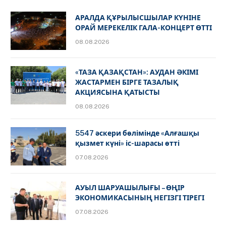
АРАЛДА ҚҰРЫЛЫСШЫЛАР КҮНІНЕ
ОРАЙ МЕРЕКЕЛІК ГАЛА-КОНЦЕРТ ӨТТІ
08.08.2026
«ТАЗА ҚАЗАҚСТАН»: АУДАН ӘКІМІ
ЖАСТАРМЕН БІРГЕ ТАЗАЛЫҚ
АКЦИЯСЫНА ҚАТЫСТЫ
08.08.2026
5547 әскери бөлімінде «Алғашқы
қызмет күні» іс-шарасы өтті
07.08.2026
АУЫЛ ШАРУАШЫЛЫҒЫ – ӨҢІР
ЭКОНОМИКАСЫНЫҢ НЕГІЗГІ ТІРЕГІ
07.08.2026