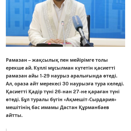
Рамазан – жақсылық пен мейірімге толы
ерекше ай. Күллі мұсылман күтетін қасиетті
рамазан айы 1-29 наурыз аралығында өтеді.
Ал, ораза айт мерекесі 30 наурызға тура келеді.
Қасиетті Қадір түні 26-нан 27-не қараған түні
өтеді. Бұл туралы бүгін «Ақмешіт-Сырдария»
мешітінің бас имамы Дастан Құрманбаев
айтты.