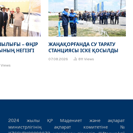
ЫЛЫҒЫ – ӨҢІР
ЖАҢАҚОРҒАНДА СУ ТАРАТУ
НЫҢ НЕГІЗГІ
СТАНЦИЯСЫ ІСКЕ ҚОСЫЛДЫ
07.08.2026
811
Views
7
Views
2024 жылы ҚР Мәдениет және ақпарат
министрлігінің ақпарат комитетіне №