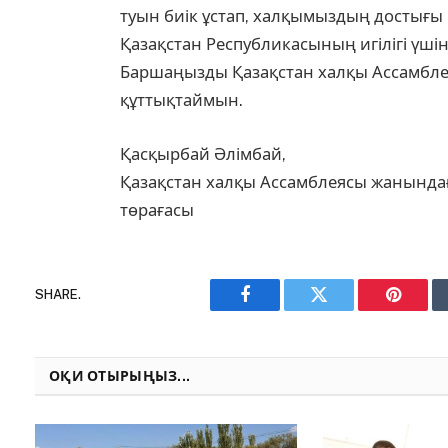
туын биік ұстап, халқымыздың достығы 
Қазақстан Республикасының игілігі үшін
Баршаңызды Қазақстан халқы Ассамбл
құттықтаймын.
Қасқырбай Әлімбай,
Қазақстан халқы Ассамблеясы жанындағ
төрағасы
SHARE.
Facebook
Twitter
Pinteres
ОҚИ ОТЫРЫҢЫЗ...