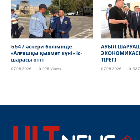
5547 әскери бөлімінде
АУЫЛ ШАРУАШ
«Алғашқы қызмет күні» іс-
ЭКОНОМИКАСЫ
шарасы өтті
ТІРЕГІ
07.08.2026
225
Views
07.08.2026
53