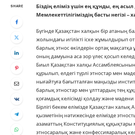
Біздің еліміз үшін ең құнды, ең асыл 
SHARE
Мемлекеттілігіміздің басты негізі – 
Бүгінде Қазақстан халқын бір атаның б
жолындағы игілікті іске жұмылдырып от
барлық этнос өкілдерін ортақ мақсатқа
оның дамуына аса зор үлес қосып келеді
Биыл Қазақстан халқы Ассамблеясының
құрылып, елдегі түрлі этностар мен мәд
нығайтуға бағытталған маңызды институ
барлық этностар мен ұлттардың тең құқ
қоғамдық келісімді қолдау және мәдени к
Бірлігі бекем елімізде Қазақстан халы
қызметінің нәтижесінде елімізде этност
азаматтың Конституциялық құқықтары м
этносаралық және конфессияаралық келі