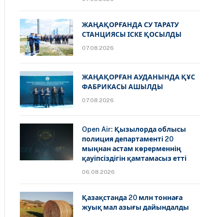
ЖАҢАҚОРҒАНДА СУ ТАРАТУ
СТАНЦИЯСЫ ІСКЕ ҚОСЫЛДЫ
07.08.2026
ЖАҢАҚОРҒАН АУДАНЫНДА ҚҰС
ФАБРИКАСЫ АШЫЛДЫ
07.08.2026
Open Air: Қызылорда облысы
полиция департаменті 20
мыңнан астам көрерменнің
қауіпсіздігін қамтамасыз етті
06.08.2026
Қазақстанда 20 млн тоннаға
жуық мал азығы дайындалды