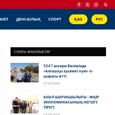
Facebook
X
Instagram
(Twitter)
НИЕТ
ДЕНСАУЛЫҚ
СПОРТ
ҚАЗ
РУС
СОҢҒЫ ЖАҢАЛЫҚТАР
5547 әскери бөлімінде
«Алғашқы қызмет күні» іс-
шарасы өтті
07.08.2026
АУЫЛ ШАРУАШЫЛЫҒЫ – ӨҢІР
ЭКОНОМИКАСЫНЫҢ НЕГІЗГІ
ТІРЕГІ
07.08.2026