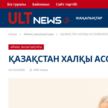
Біз туралы
Байланыс
Сайт тәртібі
ЖАҢАЛЫҚТАР
»
»
Home
Аймақ жаңалықтары
ҚАЗАҚСТАН ХАЛҚЫ АССАМБЛЕЯ
АЙМАҚ ЖАҢАЛЫҚТАРЫ
ҚАЗАҚСТАН ХАЛҚЫ А
03.03.2025
458
Views