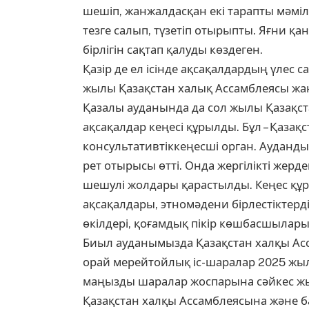
шешіп, жанжалдасқан екі тарапты мәміле
тезге салып, түзетіп отырыпты. Яғни қа
бірлігін сақтап қалуды көздеген.
Қазір де ел ісінде ақсақалдардың үлес 
жылы Қазақстан халық Ассамблеясы жа
Қазалы ауданында да сол жылы Қазақс
ақсақалдар кеңесі құрылды. Бұл – Қаза
консультативтіккеңесші орган. Аудандық
рет отырысы өтті. Онда жергілікті жерде
шешулі жолдары қарастылды. Кеңес құр
ақсақалдары, этномәдени бірлестіктерді
өкілдері, қоғамдық пікір көшбасшылары
Биыл ауданымызда Қазақстан халқы А
орай мерейтойлық іс-шаралар 2025 жы
маңызды шаралар жоспарына сәйкес жы
Қазақстан халқы Ассамблеясына және ба