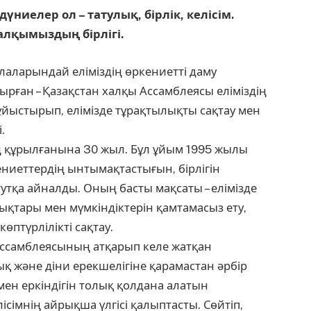
дүниелер ол – татулық, бірлік, келісім.
халқымыздың бірлігі.
алаларындай еліміздің өркениетті даму
ырған – Қазақстан халқы Ассамблеясы еліміздің
 ұйыстырып, елімізде тұрақтылықты сақтау мен
.
 құрылғанына 30 жыл. Бұл ұйым 1995 жылы
ениеттердің ынтымақтастығын, бірлігін
тқа айналды. Оның басты мақсаты – елімізде
ықтары мен мүмкіндіктерін қамтамасыз ету,
өптүрлілікті сақтау.
қ Ассамблеясының атқарып келе жатқан
ық және діни ерекшелігіне қарамастан әрбір
ен еркіндігін толық қолдана алатын
сімнің айрықша үлгісі қалыптасты. Сөйтіп,