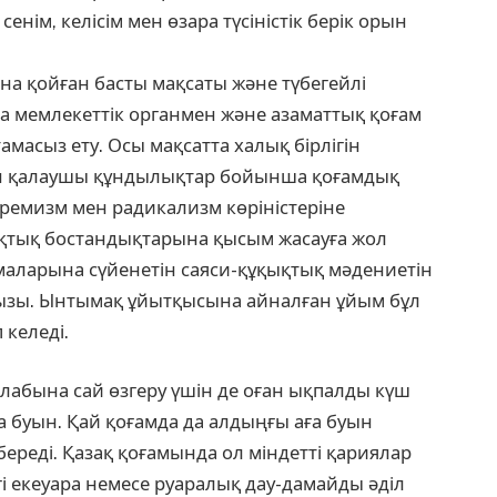
енім, келісім мен өзара түсіністік берік орын
а қойған басты мақсаты және түбегейлі
да мемлекеттік органмен және азаматтық қоғам
масыз ету. Осы мақсатта халық бірлігін
зін қалаушы құндылықтар бойынша қоғамдық
стремизм мен радикализм көріністеріне
ықтық бостандықтарына қысым жасауға жол
аларына сүйенетін саяси-құқықтық мәдениетін
ызы. Ынтымақ ұйытқысына айналған ұйым бұл
келеді.
алабына сай өзгеру үшін де оған ықпалды күш
ға буын. Қай қоғамда да алдыңғы аға буын
 береді. Қазақ қоғамында ол міндетті қариялар
і екеуара немесе руаралық дау-дамайды әділ