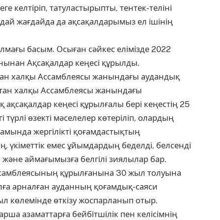
ге келтіріп, татуластырыпты, тентек-теліні
ндай жағдайда да ақсақалдарымыз ел ішінің
салмағы басым. Осыған сәйкес елімізде 2022
нынан Ақсақалдар кеңесі құрылды.
тан халқы Ассамблеясы жанындағы аудандық
қстан халқы Ассамблеясы жанындағы
 ақсақалдар кеңесі құрылғалы бері кеңестің 25
гі түрлі өзекті мәселелер көтеріліп, олардың
амында жергілікті қоғамдастықтың
ң, үкіметтік емес ұйымдардың беделді, белсенді
 және аймағымызға белгілі зиялылар бар.
ссамблеясының құрылғанына 30 жыл толуына
лға арналған ауданның қоғамдық-саяси
л көлемінде өткізу жоспарланып отыр.
рша азаматтарға бейбітшілік пен келісімнің