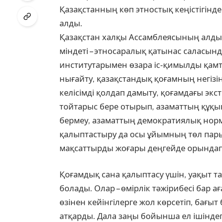
Қазақстанның көп этностық кеңістігінде с
алды.
Қазақстан халқы Ассамблеясының алдын
міндеті – этносаралық қатынас саласын
институтарымен өзара іс-қимылды қамта
нығайту, қазақстандық қоғамның негі
келісімді қолдап дамыту, қоғамдағы эк
тойтарыс бере отырып, азаматтың құқ
бермеу, азаматтың демократиялық норм
қалыптастыру да осы ұйымның төл пар
мақсаттырды жоғары деңгейде орындап 
Қоғамдық сана қалыптасу үшін, уақыт т
болады. Олар – өмірлік тәжірибесі бар а
өзінен кейінгілерге жол көрсетіп, бағыт
атқарды. Дала заңы бойынша ел ішіндег