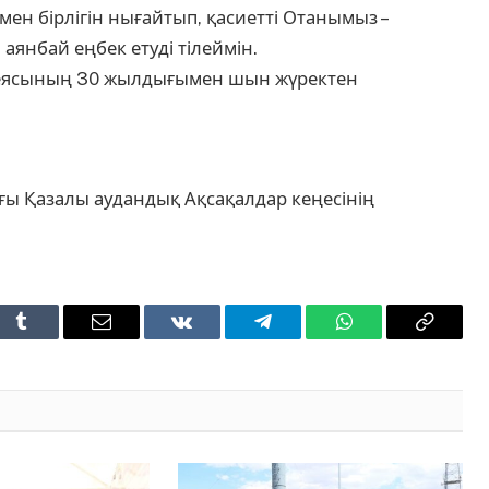
мен бірлігін нығайтып, қасиетті Отанымыз –
 аянбай еңбек етуді тілеймін.
еясының 30 жылдығымен шын жүректен
ы Қазалы аудандық Ақсақалдар кеңесінің
t
Tumblr
Email
VKontakte
Telegram
WhatsApp
Copy
Link