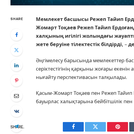
Мемлекет басшысы Режеп Тайип Ерд
SHARE
Жомарт Тоқаев Режеп Тайип Ердоғанд
халқының игілігі жолындағы жауапт
жете беруіне тілектестік білдірді,
–
де
Әңгімелесу барысында мемлекеттер бас
серіктестігінің қарқыны жоғары екенін 
нығайту перспективасын талқылады.
Қасым-Жомарт Тоқаев пен Режеп Тайип 
бауырлас халықтарына бейбітшілік пен б
SHARE.
Facebook
Twitter
Pinteres