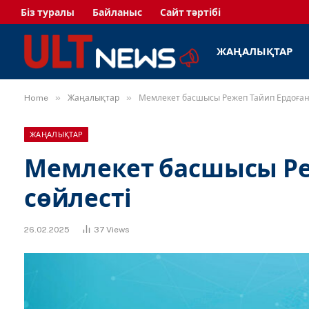
Біз туралы
Байланыс
Сайт тәртібі
ЖАҢАЛЫҚТАР
»
»
Home
Жаңалықтар
Мемлекет басшысы Режеп Тайип Ердоған
ЖАҢАЛЫҚТАР
Мемлекет басшысы Ре
сөйлесті
26.02.2025
37
Views