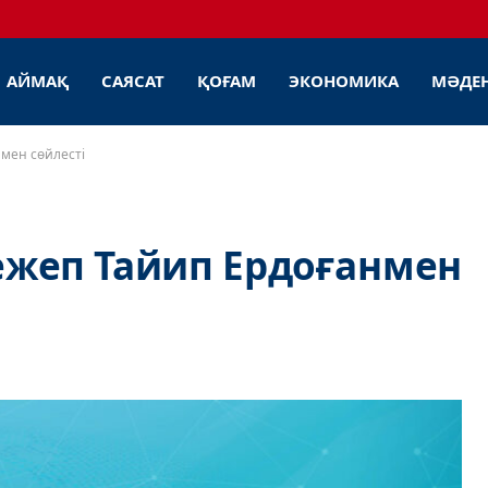
АЙМАҚ
САЯСАТ
ҚОҒАМ
ЭКОНОМИКА
МӘДЕ
мен сөйлесті
жеп Тайип Ердоғанмен