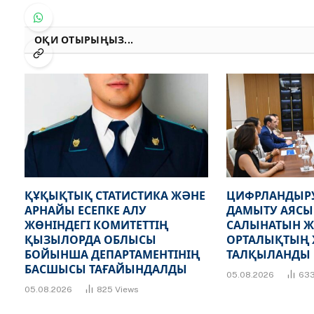
ОҚИ ОТЫРЫҢЫЗ...
ҚҰҚЫҚТЫҚ СТАТИСТИКА ЖӘНЕ
ЦИФРЛАНДЫР
АРНАЙЫ ЕСЕПКЕ АЛУ
ДАМЫТУ АЯСЫ
ЖӨНІНДЕГІ КОМИТЕТТІҢ
САЛЫНАТЫН 
ҚЫЗЫЛОРДА ОБЛЫСЫ
ОРТАЛЫҚТЫҢ
БОЙЫНША ДЕПАРТАМЕНТІНІҢ
ТАЛҚЫЛАНДЫ
БАСШЫСЫ ТАҒАЙЫНДАЛДЫ
05.08.2026
63
05.08.2026
825
Views