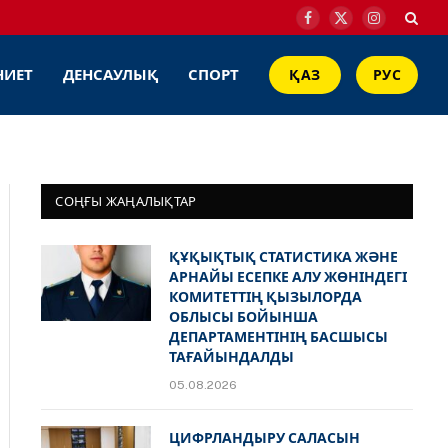
Facebook
X
Instagram
(Twitter)
НИЕТ
ДЕНСАУЛЫҚ
СПОРТ
ҚАЗ
РУС
СОҢҒЫ ЖАҢАЛЫҚТАР
ҚҰҚЫҚТЫҚ СТАТИСТИКА ЖӘНЕ
АРНАЙЫ ЕСЕПКЕ АЛУ ЖӨНІНДЕГІ
КОМИТЕТТІҢ ҚЫЗЫЛОРДА
ОБЛЫСЫ БОЙЫНША
ДЕПАРТАМЕНТІНІҢ БАСШЫСЫ
ТАҒАЙЫНДАЛДЫ
05.08.2026
ЦИФРЛАНДЫРУ САЛАСЫН