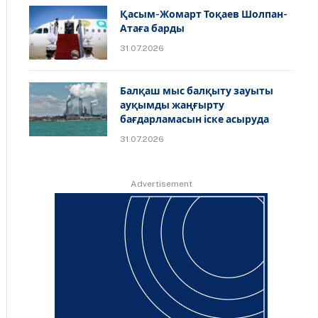
Қасым-Жомарт Тоқаев Шолпан-
Атаға барды
31.07.2026
Балқаш мыс балқыту зауыты
ауқымды жаңғырту
бағдарламасын іске асыруда
31.07.2026
Advertisement