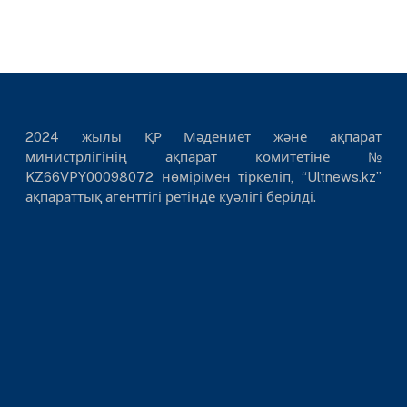
2024 жылы ҚР Мәдениет және ақпарат
министрлігінің ақпарат комитетіне №
KZ66VPY00098072 нөмірімен тіркеліп, “Ultnews.kz”
ақпараттық агенттігі ретінде куәлігі берілді.