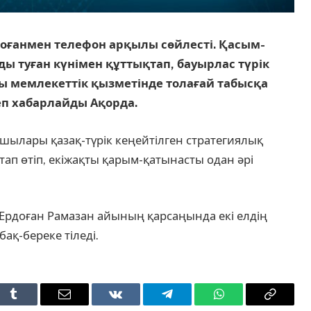
оғанмен телефон арқылы сөйлесті. Қасым-
ы туған күнімен құттықтап, бауырлас түрік
ы мемлекеттік қызметінде толағай табысқа
п хабарлайды Ақорда.
шылары қазақ-түрік кеңейтілген стратегиялық
атап өтіп, екіжақты қарым-қатынасты одан әрі
Ердоған Рамазан айының қарсаңында екі елдің
ақ-береке тіледі.
t
Tumblr
Email
VKontakte
Telegram
WhatsApp
Copy