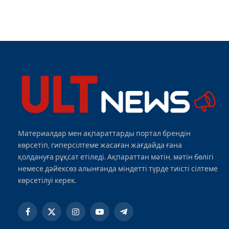
Материалдар мен ақпараттарды портал брендін
көрсетіп, гиперсілтеме жасаған жағдайда ғана
қолдануға рұқсат етіледі. Ақпараттан мәтін, мәтін бөлігі
немесе дәйексөз алынғанда міндетті түрде тиісті сілтеме
көрсетілуі керек.
Facebook
X
Instagram
YouTube
Telegram
(Twitter)