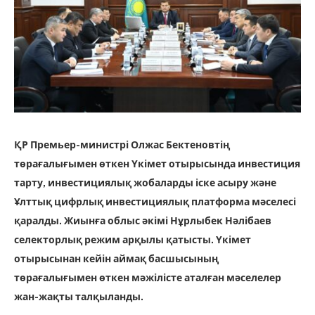
ҚР Премьер-министрі Олжас Бектеновтің
төрағалығымен өткен Үкімет отырысында инвестиция
тарту, инвестициялық жобаларды іске асыру және
Ұлттық цифрлық инвестициялық платформа мәселесі
қаралды. Жиынға облыс әкімі Нұрлыбек Нәлібаев
селекторлық режим арқылы қатысты. Үкімет
отырысынан кейін аймақ басшысының
төрағалығымен өткен мәжілісте аталған мәселелер
жан-жақты талқыланды.