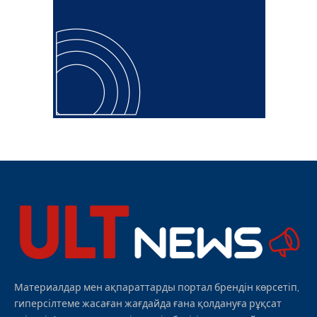
Материалдар мен ақпараттарды портал брендін көрсетіп,
гиперсілтеме жасаған жағдайда ғана қолдануға рұқсат