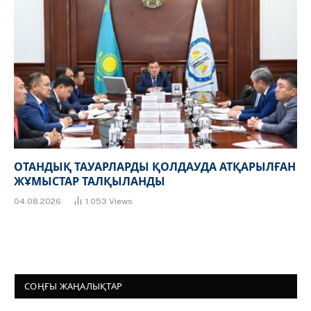
ОТАНДЫҚ ТАУАРЛАРДЫ ҚОЛДАУДА АТҚАРЫЛҒАН
ЖҰМЫСТАР ТАЛҚЫЛАНДЫ
04.08.2026
1 053
Views
СОҢҒЫ ЖАҢАЛЫҚТАР