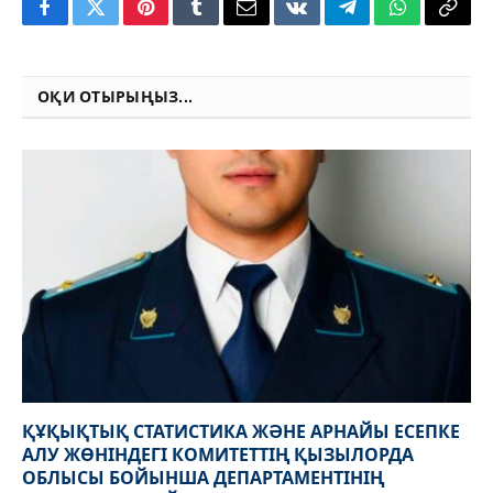
Facebook
Twitter
Pinterest
Tumblr
Email
VKontakte
Telegram
WhatsApp
Copy
Link
ОҚИ ОТЫРЫҢЫЗ...
ҚҰҚЫҚТЫҚ СТАТИСТИКА ЖӘНЕ АРНАЙЫ ЕСЕПКЕ
АЛУ ЖӨНІНДЕГІ КОМИТЕТТІҢ ҚЫЗЫЛОРДА
ОБЛЫСЫ БОЙЫНША ДЕПАРТАМЕНТІНІҢ