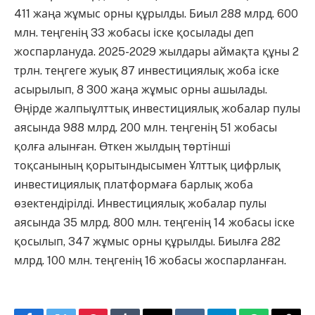
411 жаңа жұмыс орны құрылды. Биыл 288 млрд. 600
млн. теңгенің 33 жобасы іске қосылады деп
жоспарлануда. 2025-2029 жылдары аймақта құны 2
трлн. теңгеге жуық 87 инвестициялық жоба іске
асырылып, 8 300 жаңа жұмыс орны ашылады.
Өңірде жалпыұлттық инвестициялық жобалар пулы
аясында 988 млрд. 200 млн. теңгенің 51 жобасы
қолға алынған. Өткен жылдың төртінші
тоқсанының қорытындысымен Ұлттық цифрлық
инвестициялық платформаға барлық жоба
өзектендірілді. Инвестициялық жобалар пулы
аясында 35 млрд. 800 млн. теңгенің 14 жобасы іске
қосылып, 347 жұмыс орны құрылды. Биылға 282
млрд. 100 млн. теңгенің 16 жобасы жоспарланған.