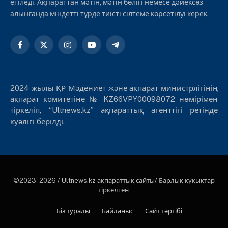
етіледі. Ақпараттан мәтін, мәтін бөлігі немесе дәйексөз
алынғанда міндетті түрде тиісті сілтеме көрсетілуі керек.
Facebook
X
Instagram
YouTube
Telegram
(Twitter)
2024 жылы ҚР Мәдениет және ақпарат министрлігінің
ақпарат комитетіне № KZ66VPY00098072 нөмірімен
тіркеліп, “Ultnews.kz” ақпараттық агенттігі ретінде
куәлігі берілді.
©2023- 2026 / Ultnews.kz ақпараттық сайты/ Барлық құқықтар
тіркелген.
Біз туралы
Байланыс
Сайт тәртібі