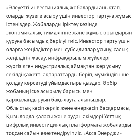
«Әлеуетті инвестициялық жобаларды анықтап,
оларды жүзеге асыру үшін инвестор тартуға жұмыс
істеңіздер. Жобаларды іріктеу кезінде
экономикалық тиімділігіне және жұмыс орындарын
құруға басымдық берілуі тиіс. Инвестор тарту үшін
оларға жеңілдіктер мен субсидиялар ұсыну, салық
жеңілдігін жасау, инфрақұрылым жүйелері
жүргізілген индустриялық аймақтан жер ұсыну
секілді қажетті ақпараттарды беріп, мүмкіндігінше
қолдау көрсетуді ұйымдастырыңыздар. Әрбір
жобаның іске асырылу барысы мен
қаржыландыруын бақылауға алыңыздар.
Облыстық кәсіпкерлік және өнеркәсіп басқармасы,
Қызылорда қаласы және аудан әкімдері Ұлттық
цифрлық инвестициялық платформаға жобаларды
тоқсан сайын өзектендіруі тиіс. «Акса Энерджи»