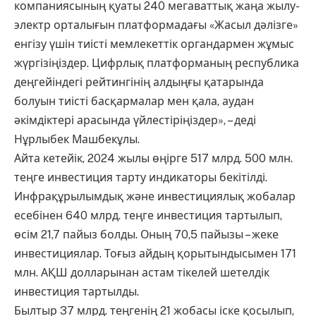
компаниясының қуаты 240 мегаваттық жаңа жылу-
электр орталығын платформадағы «Жасыл дәлізге»
енгізу үшін тиісті мемлекеттік органдармен жұмыс
жүргізіңіздер. Цифрлық платформаның республика
деңгейіндегі рейтингінің алдыңғы қатарында
болуын тиісті басқармалар мен қала, аудан
әкімдіктері арасында үйлестіріңіздер», – деді
Нұрлыбек Машбекұлы.
​Айта кетейік, 2024 жылы өңірге 517 млрд. 500 млн.
теңге инвестиция тарту индикаторы бекітілді.
Инфрақұрылымдық және инвестициялық жобалар
есебінен 640 млрд. теңге инвестиция тартылып,
өсім 21,7 пайыз болды. Оның 70,5 пайызы – жеке
инвестициялар. Тоғыз айдың қорытындысымен 171
млн. АҚШ долларынан астам тікелей шетелдік
инвестиция тартылды.
Былтыр 37 млрд. теңгенің 21 жобасы іске қосылып,