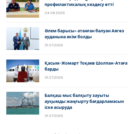
профилактикалық кездесу өтті
04.08.2026
Әлем барысы» атанған балуан Аягөз
ауданына әкім болды
31.07.2026
Қасым-Жомарт Тоқаев Шолпан-Атаға
барды
31.07.2026
Балқаш мыс балқыту зауыты
ауқымды жаңғырту бағдарламасын
іске асыруда
31.07.2026