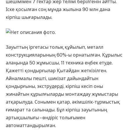
шешімімен 7 гектар жер телімі берілгенін айтты.
Іске қосылған соң мұнда жылына 90 млн дана
кірпіш шығарылады.
Зауыттың іргетасы толық құйылып, металл
конструкцияларының 60%-ы орнатылған. Құрылыс
алаңында 50 жұмысшы, 11 техника еңбек етуде.
Қажетті қондырғылар Қытайдан жеткізілген.
Айналмалы пешті, шикізат дайындайтын
қондырғыны, экструдерді, кірпіш кесіп оны
жинайтын құрылғыларды монтаждау жұмыстары
атқарылуда. Сонымен қатар, әкімшілік-тұрмыстық
ғимарат та салынады. Бұл кірпіш зауытының
артықшылығы – өндіріс толығымен
автоматтандырылған.