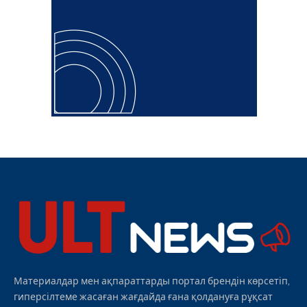
Материалдар мен ақпараттарды портал брендін көрсетіп,
гиперсілтеме жасаған жағдайда ғана қолдануға рұқсат