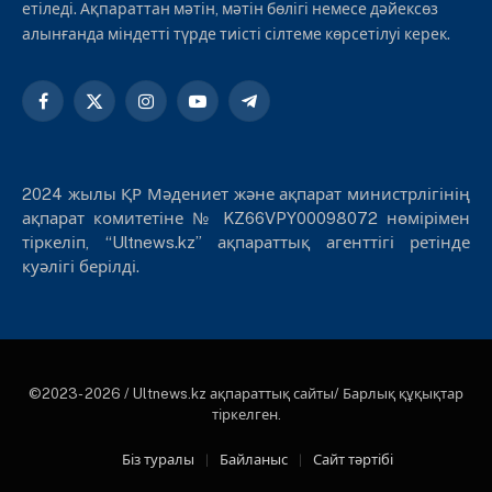
етіледі. Ақпараттан мәтін, мәтін бөлігі немесе дәйексөз
алынғанда міндетті түрде тиісті сілтеме көрсетілуі керек.
Facebook
X
Instagram
YouTube
Telegram
(Twitter)
2024 жылы ҚР Мәдениет және ақпарат министрлігінің
ақпарат комитетіне № KZ66VPY00098072 нөмірімен
тіркеліп, “Ultnews.kz” ақпараттық агенттігі ретінде
куәлігі берілді.
©2023- 2026 / Ultnews.kz ақпараттық сайты/ Барлық құқықтар
тіркелген.
Біз туралы
Байланыс
Сайт тәртібі