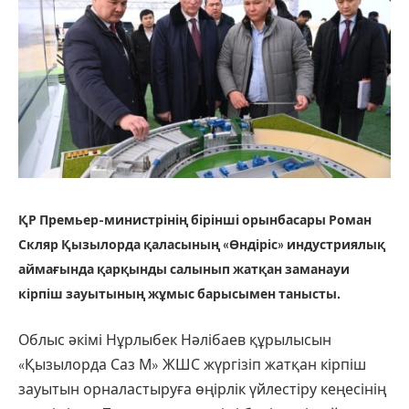
ҚР Премьер-министрінің бірінші орынбасары Роман
Скляр Қызылорда қаласының «Өндіріс» индустриялық
аймағында қарқынды салынып жатқан заманауи
кірпіш зауытының жұмыс барысымен танысты.
Облыс әкімі Нұрлыбек Нәлібаев құрылысын
«Қызылорда Саз М» ЖШС жүргізіп жатқан кірпіш
зауытын орналастыруға өңірлік үйлестіру кеңесінің