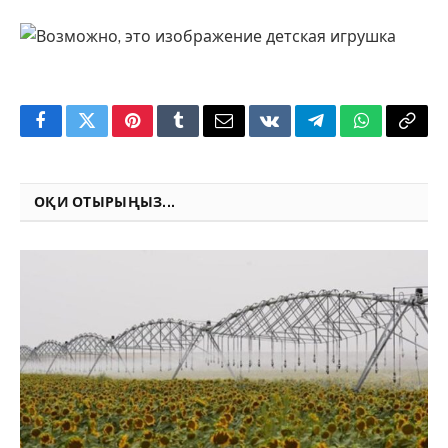
Facebook
Twitter
Pinterest
Tumblr
Email
VKontakte
Telegram
WhatsApp
Copy
Link
ОҚИ ОТЫРЫҢЫЗ...