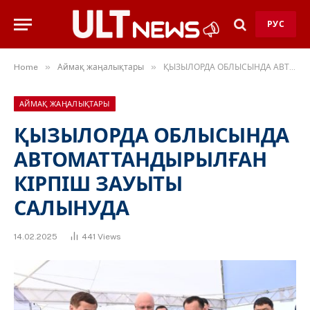
РУС
»
»
Home
Аймақ жаңалықтары
ҚЫЗЫЛОРДА ОБЛЫСЫНДА АВТОМАТТАНДЫРЫЛҒАН КІРПІШ ЗАУЫТЫ САЛЫНУДА
АЙМАҚ ЖАҢАЛЫҚТАРЫ
ҚЫЗЫЛОРДА ОБЛЫСЫНДА
АВТОМАТТАНДЫРЫЛҒАН
КІРПІШ ЗАУЫТЫ
САЛЫНУДА
14.02.2025
441
Views