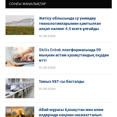
СОҢҒЫ ЖАҢАЛЫҚТАР
Жетісу облысында су үнемдеу
технологияларымен қамтылған
алқап көлемі 4,6 есеге ұлғайды
10.08.2026
Skills Enbek платформасында 99
мыңнан астам қазақстандық оқудан
өтті
10.08.2026
Тамыз ҰБТ-сы басталды
10.08.2026
Абай мұрасы Қазақстан мен әлем
елдерінде кеңінен насихатталып