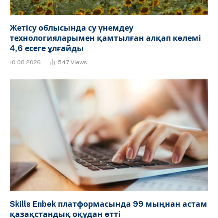
Жетісу облысында су үнемдеу
технологияларымен қамтылған алқап көлемі
4,6 есеге ұлғайды
10.08.2026
547
Views
Skills Enbek платформасында 99 мыңнан астам
қазақстандық оқудан өтті