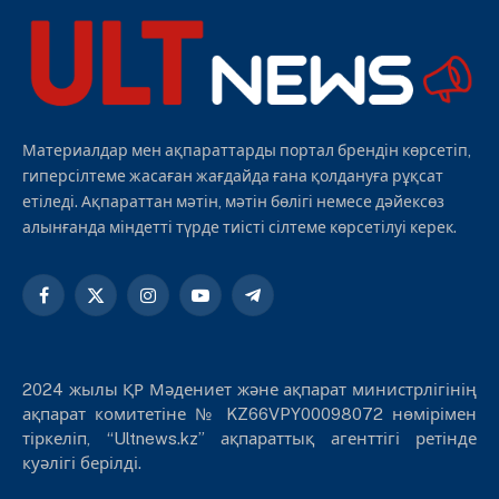
Материалдар мен ақпараттарды портал брендін көрсетіп,
гиперсілтеме жасаған жағдайда ғана қолдануға рұқсат
етіледі. Ақпараттан мәтін, мәтін бөлігі немесе дәйексөз
алынғанда міндетті түрде тиісті сілтеме көрсетілуі керек.
Facebook
X
Instagram
YouTube
Telegram
(Twitter)
2024 жылы ҚР Мәдениет және ақпарат министрлігінің
ақпарат комитетіне № KZ66VPY00098072 нөмірімен
тіркеліп, “Ultnews.kz” ақпараттық агенттігі ретінде
куәлігі берілді.