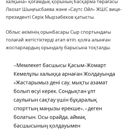
халқына» қоғамдық қорының басқарма төрағасы
Ләззат Шыңғысбаева және «Саутс Ойл» ЖШС вице-
президенті Серік Мырзабеков қатысты.
Облыс әкімінің орынбасары Сыр спортындағы
толағай жетістіктерді атап өтіп, қолға алынған
жоспарлардың орындалу барысына тоқталды.
–Мемлекет басшысы Қасым-Жомарт
Кемелұлы халыққа арнаған Жолдауында
«Жастарымыз дені сау, мықты азамат
болып өсуі керек. Сондықтан ұлт
саулығын сақтау үшін бұқаралық
спорттың маңызы ерекше», – деген
болатын. Осы орайда, аймақ
басшысының қолдауымен