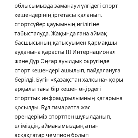
облысымызда заманауи үлгідегі спорт
кешендерінің іргетасы қаланып,
спортсүйер қауымның игілігіне
табысталуда. Жақында ғана аймақ
басшысының қатысуымен Қармақшы
ауданына қарасты ІІІ Интернационал
және Дүр Оңғар ауылдық округінде
спорт кешендері ашылып, пайдалануға
берілді. Бүгін «Қазақстан халқына» қоры
арқылы тағы бір кешен өңірдегі
спорттық инфрақұрылымның қатарына
қосылды. Бұл ғимаратта жас
өрендеріміз спортпен шұғылданып,
еліміздің, аймағымыздың атын
асқақтатар чемпион болып