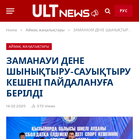
РУС
»
»
Home
Аймақ жаңалықтары
ЗАМАНАУИ ДЕНЕ ШЫНЫҚТЫРУ-САУЫҚТЫРУ КЕШЕНІ ПАЙДАЛАНУҒА БЕРІЛДІ
АЙМАҚ ЖАҢАЛЫҚТАРЫ
ЗАМАНАУИ ДЕНЕ
ШЫНЫҚТЫРУ-САУЫҚТЫРУ
КЕШЕНІ ПАЙДАЛАНУҒА
БЕРІЛДІ
14.02.2025
373
Views