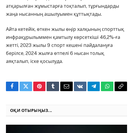
атқарылған жұмыстарға тоқталып, тұрғындарды
жаңа нысанның ашылуымен құттықтады.
Айта кетейік, өткен жылы өңір халқының спорттық
инфрақұрылыммен қамтылу көрсеткіші 46,2%-ға
жетті, 2023 жылы 9 спорт кешені пайдалануға
берілсе, 2024 жылға өтпелі 6 нысан толық
аяқталып, іске қосылуда.
Facebook
Twitter
Pinterest
Tumblr
Email
VKontakte
Telegram
WhatsApp
Copy
Link
ОҚИ ОТЫРЫҢЫЗ...