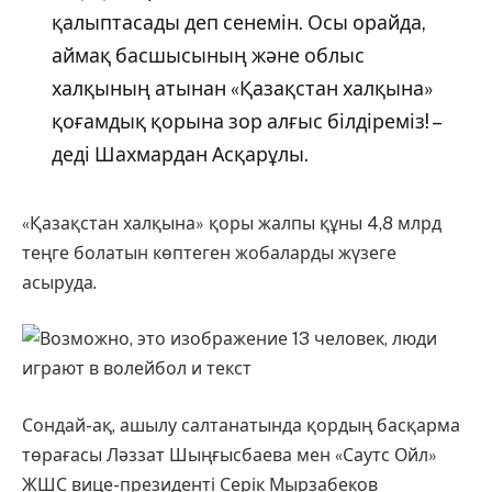
қалыптасады деп сенемін. Осы орайда,
аймақ басшысының және облыс
халқының атынан «Қазақстан халқына»
қоғамдық қорына зор алғыс білдіреміз! –
деді Шахмардан Асқарұлы.
«Қазақстан халқына» қоры жалпы құны 4,8 млрд
теңге болатын көптеген жобаларды жүзеге
асыруда.
Сондай-ақ, ашылу салтанатында қордың басқарма
төрағасы Ләззат Шыңғысбаева мен «Саутс Ойл»
ЖШС вице-президенті Серік Мырзабеков