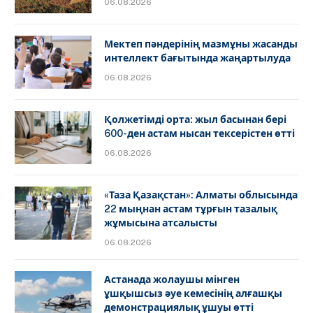
06.08.2026
Мектеп пәндерінің мазмұны жасанды
интеллект бағытында жаңартылуда
06.08.2026
Қолжетімді орта: жыл басынан бері
600-ден астам нысан тексерістен өтті
06.08.2026
«Таза Қазақстан»: Алматы облысында
22 мыңнан астам тұрғын тазалық
жұмысына атсалысты
06.08.2026
Астанада жолаушы мінген
ұшқышсыз әуе кемесінің алғашқы
демонстрациялық ұшуы өтті