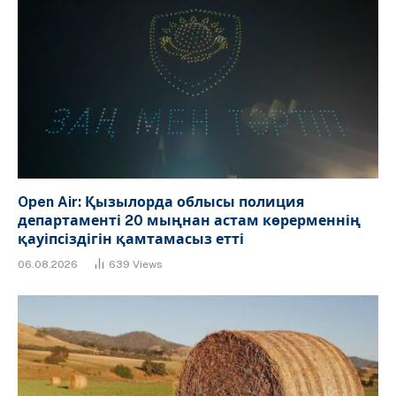
Open Air: Қызылорда облысы полиция
департаменті 20 мыңнан астам көрерменнің
қауіпсіздігін қамтамасыз етті
06.08.2026
639
Views