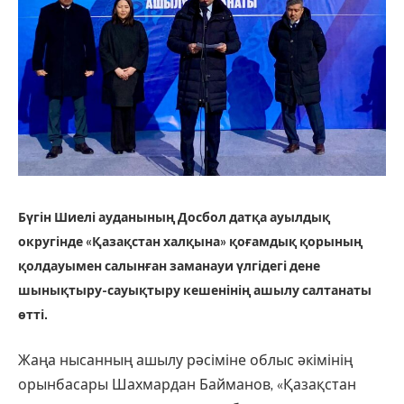
Бүгін Шиелі ауданының Досбол датқа ауылдық
округінде «Қазақстан халқына» қоғамдық қорының
қолдауымен салынған заманауи үлгідегі дене
шынықтыру-сауықтыру кешенінің ашылу салтанаты
өтті.
Жаңа нысанның ашылу рәсіміне облыс әкімінің
орынбасары Шахмардан Байманов, «Қазақстан