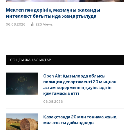
Мектеп пәндерінің мазмұны жасанды
интеллект бағытында жаңартылуда
06.08.2026
225
Views
СОҢҒЫ ЖАҢАЛЫҚТАР
Open Air: Қызылорда облысы
полиция департаменті 20 мыңнан
астам көрерменнің қауіпсіздігін
қамтамасыз етті
06.08.2026
Қазақстанда 20 млн тоннаға жуық
мал азығы дайындалды