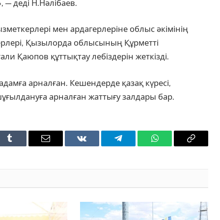
 — деді Н.Нәлібаев.
зметкерлері мен ардагерлеріне облыс әкімінің
ерлері, Қызылорда облысының Құрметті
ли Қаюпов құттықтау лебіздерін жеткізді.
дамға арналған. Кешендерде қазақ күресі,
ұғылдануға арналған жаттығу залдары бар.
t
Tumblr
Email
VKontakte
Telegram
WhatsApp
Copy
Link