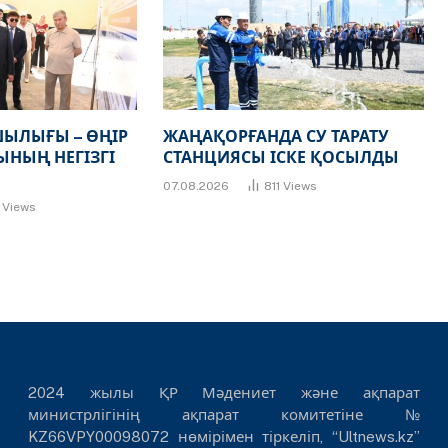
ЫЛЫҒЫ – ӨҢІР
ЖАҢАҚОРҒАНДА СУ ТАРАТУ
НЫҢ НЕГІЗГІ
СТАНЦИЯСЫ ІСКЕ ҚОСЫЛДЫ
07.08.2026
811
Views
7
Views
2024 жылы ҚР Мәдениет және ақпарат
министрлігінің ақпарат комитетіне №
KZ66VPY00098072 нөмірімен тіркеліп, “Ultnews.kz”