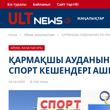
Біз туралы
Байланыс
Сайт тәртібі
ЖАҢАЛЫҚТАР
»
»
Home
Аймақ жаңалықтары
ҚАРМАҚШЫ АУДАНЫНЫҢ ЕКІ АУ
АЙМАҚ ЖАҢАЛЫҚТАРЫ
ҚАРМАҚШЫ АУДАНЫН
СПОРТ КЕШЕНДЕРІ А
09.02.2025
202
Views