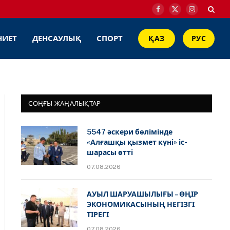
Facebook
X
Instagram
(Twitter)
НИЕТ
ДЕНСАУЛЫҚ
СПОРТ
ҚАЗ
РУС
СОҢҒЫ ЖАҢАЛЫҚТАР
5547 әскери бөлімінде
«Алғашқы қызмет күні» іс-
шарасы өтті
07.08.2026
АУЫЛ ШАРУАШЫЛЫҒЫ – ӨҢІР
ЭКОНОМИКАСЫНЫҢ НЕГІЗГІ
ТІРЕГІ
07.08.2026