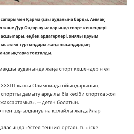
ыс сапарымен Қармақшы ауданына барды. Аймақ
 және Дүр Оңғар ауылдарында спорт кешендері
басшылары, еңбек ардагерлері, зиялы қауым
лыс әкімі тұрғындары жаңа нысандардың
аңалықтарға тоқталды.
Қармақшы ауданында жаңа спорт кешендерін ел
ы ХХХІІІ жазғы Олимпиада ойындарының
 спортты дамыту арқылы біз кәсіби спортқа жол
жақсартамыз», — деген болатын.
ртпен шұғылдануына қолайлы жағдайлар
ласында «Үстел теннисі орталығы» іске