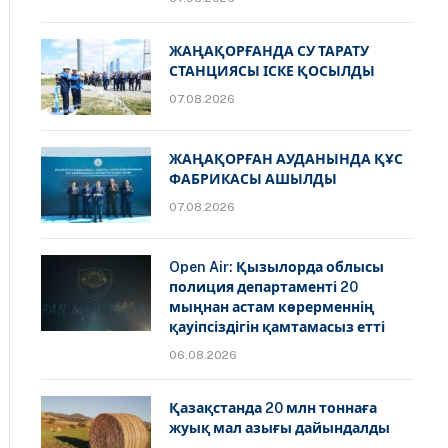
ЖАҢАҚОРҒАНДА СУ ТАРАТУ
СТАНЦИЯСЫ ІСКЕ ҚОСЫЛДЫ
07.08.2026
ЖАҢАҚОРҒАН АУДАНЫНДА ҚҰС
ФАБРИКАСЫ АШЫЛДЫ
07.08.2026
Open Air: Қызылорда облысы
полиция департаменті 20
мыңнан астам көрерменнің
қауіпсіздігін қамтамасыз етті
06.08.2026
Қазақстанда 20 млн тоннаға
жуық мал азығы дайындалды