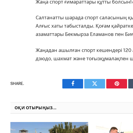
Жаңа спорт ғимараттары құтты болсын!»,
Салтанатты шарада спорт саласының қы
Алғыс хаты табысталды. Қоғам қайратк
азаматтары Бекмырза Еламанов пен Биға
Жаңадан ашылған спорт кешендері 120 а
дзюдо, шахмат және тоғызқұмалақпен ш
SHARE.
Facebook
Twitter
Pinteres
ОҚИ ОТЫРЫҢЫЗ...