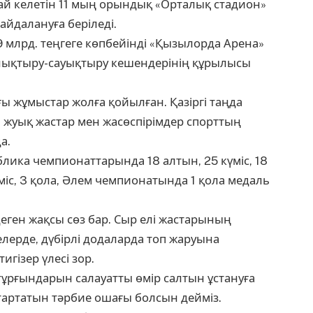
ай келетін 11 мың орындық «Орталық стадион»
йдалануға беріледі.
 млрд. теңгеге көпбейінді «Қызылорда Арена»
ынықтыру-сауықтыру кешендерінің құрылысы
 жұмыстар жолға қойылған. Қазіргі таңда
 жуық жастар мен жасөспірімдер спорттың
а.
ика чемпионаттарында 18 алтын, 25 күміс, 18
міс, 3 қола, Әлем чемпионатында 1 қола медаль
еген жақсы сөз бар. Сыр елі жастарының
лерде, дүбірлі додаларда топ жаруына
игізер үлесі зор.
тұрғындарын салауатты өмір салтын ұстануға
тартатын тәрбие ошағы болсын дейміз.