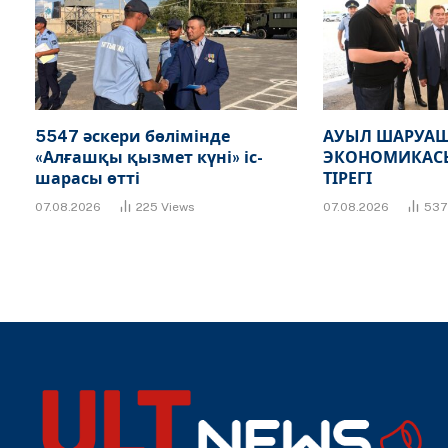
5547 әскери бөлімінде
АУЫЛ ШАРУАШ
«Алғашқы қызмет күні» іс-
ЭКОНОМИКАСЫ
шарасы өтті
ТІРЕГІ
07.08.2026
225
Views
07.08.2026
53