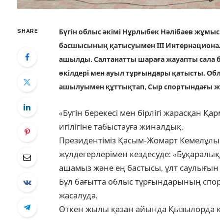
SHARE
Бүгін облыс әкімі Нұрлыбек Нәлібаев жұм
басшысының қатысуымен ІІІ Интернационал
ашылды. Салтанатты шараға жауапты сала 
өкілдері мен ауыл тұрғындары қатысты. Об
ашылуымен құттықтап, Сыр спортындағы ж
«Бүгін берекесі мен бірлігі жарасқан 
игілігіне табыстауға жиналдық.
Президентіміз Қасым-Жомарт Кемелұл
жүлдегерлерімен кездесуде: «Бұқаралық
ашамыз және ең бастысы, ұлт саулығын 
Бұл бағытта облыс тұрғындарының спо
жасалуда.
Өткен жылы қазан айында Қызылорда қа