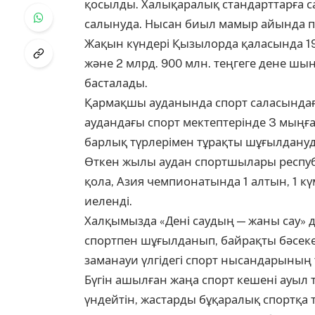
қосылды. Халықаралық стандарттарға с
салынуда. Нысан биыл мамыр айында па
Жақын күндері Қызылорда қаласында 19
және 2 млрд. 900 млн. теңгеге дене ш
басталады.
Қармақшы ауданында спорт саласындағы
аудандағы спорт мектептерінде 3 мыңға
барлық түрлерімен тұрақты шұғылдануд
Өткен жылы аудан спортшылары республ
қола, Азия чемпионатында 1 алтын, 1 кү
иеленді.
Халқымызда «Дені саудың — жаны сау» д
спортпен шұғылданып, байрақты бәсеке
заманауи үлгідегі спорт нысандарының т
Бүгін ашылған жаңа спорт кешені ауыл 
үндейтін, жастарды бұқаралық спортқа 