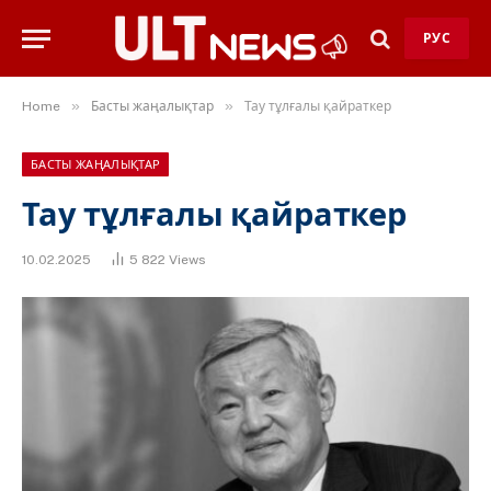
РУС
»
»
Home
Басты жаңалықтар
Тау тұлғалы қайраткер
БАСТЫ ЖАҢАЛЫҚТАР
Тау тұлғалы қайраткер
10.02.2025
5 822
Views