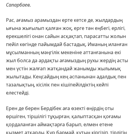
Сапарбаев.
Рас, ағамыз арамыздан ерте кетсе де, жылдардың
ығына жығы­лып қалған жоқ, ерге тән еңбегі, ерлігі,
ерекшелігі онан сайын ас­қақ­тап, парасатты жолын
пейіл көгінде пайымдай бастадық. Иманың илан­ған
мұсылманның мәңгілік меке­ніне аттанғанына екі
жыл болса да ардақты ағамыздың рухы жердің асты
мен үстін жалғап жатқандай жанымды жылымық
жылытады. Кеңсайдың кең аспанынан адалдық пен
тазалықтың, кісілік пен кіші­пейілдіктің кейпі
елестейді.
Ерен де берен Бердібек аға өзекті өңірдің оты
өршіген, тіршілігі тұқырған, қалыптасқан қоғамы
қордаланған аймақтарға барып, елмен етене
қызмет атқарды. Құр бармай, құтын кіргізіп, тірлігін