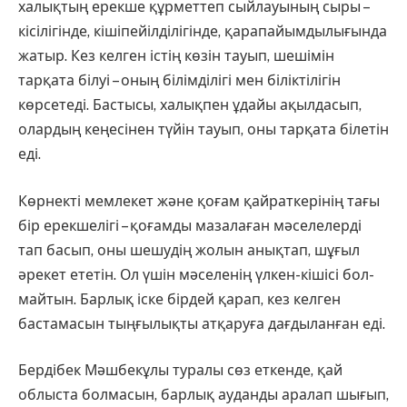
халықтың ерекше құрметтеп сый­лауының сыры –
кісілігінде, кі­шіпейілділігінде, қарапайымдылы­ғында
жатыр. Кез келген істің көзін тауып, шешімін
тарқата білуі – оның білімділігі мен біліктілігін
көрсетеді. Бастысы, халықпен ұда­йы ақылдасып,
олардың кеңесінен түйін тауып, оны тарқата білетін
еді.
Көрнекті мемлекет және қо­ғам қайраткерінің тағы
бір ерек­шелігі – қоғамды мазалаған мә­селелерді
тап басып, оны шешудің жолын анықтап, шұғыл
әрекет ете­тін. Ол үшін мәселенің үлкен-кішісі бол­
майтын. Барлық іске бірдей қарап, кез келген
баста­ма­сын тыңғылықты атқаруға дағды­ланған еді.
Бердібек Мәшбекұлы туралы сөз еткенде, қай
облыста болмасын, барлық ауданды аралап шығып,