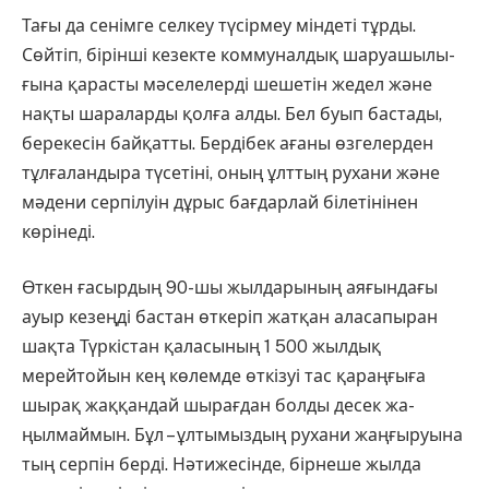
Тағы да сенімге селкеу түсірмеу міндеті тұрды.
Сөйтіп, бірінші ке­зекте коммуналдық шаруашылы­
ғына қарасты мәселелерді шешетін жедел және
нақты шараларды қолға алды. Бел буып бастады,
берекесін байқатты. Бердібек ағаны өзгелер­ден
тұлғаландыра түсетіні, оның ұлттың рухани және
мәдени сер­пілуін дұрыс бағдарлай білетінінен
көрінеді.
Өткен ғасырдың 90-шы жыл­дарының аяғындағы
ауыр кезеңді бастан өткеріп жатқан аласапыран
шақта Түркістан қаласының 1 500 жылдық
мерейтойын кең көлемде өткізуі тас қараңғыға
шырақ жақ­қандай шырағдан болды десек жа­
ңылмаймын. Бұл – ұлтымыздың ру­хани жаңғыруына
тың серпін бер­ді. Нәтижесінде, бірнеше жылда