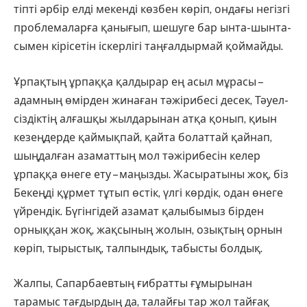
тіпті әрбір елді мекенді көзбен көріп, ондағы негізгі
проблемаларға қанығып, шешуге бар ынта-шынта­
сымен кірісетін іскерлігі таңғал­дырмай қоймайды.
Ұрпақтың ұрпаққа қалдырар ең асыл мұрасы –
адамның өмірден жинаған тәжірибесі десек, Тәуел­
сіздіктің алғашқы жылдарынан атқа қонып, қиын
кезеңдерде қаймық­пай, қайта болаттай қайнап,
шың­далған азаматтың мол тәжірибесін келер
ұрпаққа өнеге ету – маңызды. Жасыратыны жоқ, біз
Бекеңді құр­мет тұтып өстік, үлгі көрдік, одан өнеге
үйрендік. Бүгінгідей азамат қалыбымыз бірден
орныққан жоқ, жақсының жолын, озықтың орнын
көріп, тырыстық, талпындық, та­бысты болдық.
Жалпы, Сапарбаевтың ғибратты ғұмырынан
тарамыс тағдырдың да, талайғы тар жол тайғақ