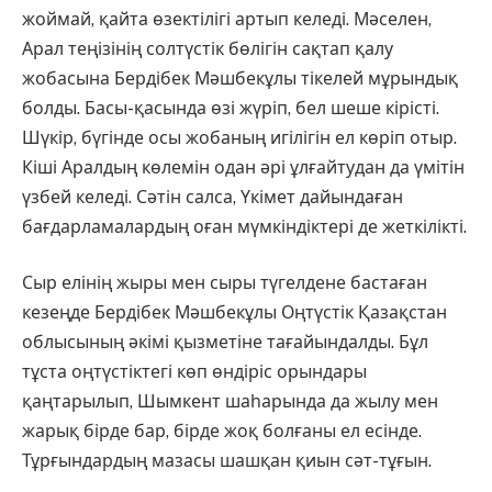
жоймай, қайта өзек­тілігі артып келеді. Мәселен,
Арал теңізінің солтүстік бөлігін сақтап қалу
жобасына Бердібек Мәшбек­ұлы тікелей мұрындық
болды. Ба­сы-қасында өзі жүріп, бел шеше кі­рісті.
Шүкір, бүгінде осы жобаның игілігін ел көріп отыр.
Кіші Аралдың көлемін одан әрі ұлғайтудан да үмі­тін
үзбей келеді. Сәтін салса, Үкі­мет дайындаған
бағдарла­ма­лар­дың оған мүмкіндіктері де жеткілікті.
Сыр елінің жыры мен сыры түгелдене бастаған
кезеңде Бердібек Мәшбекұлы Оңтүстік Қазақстан
облысының әкімі қызметіне таға­йындалды. Бұл
тұста оңтүстіктегі көп өндіріс орындары
қаңтарылып, Шымкент шаһарында да жылу мен
жарық бірде бар, бірде жоқ болғаны ел есінде.
Тұрғындардың мазасы шашқан қиын сәт-тұғын.