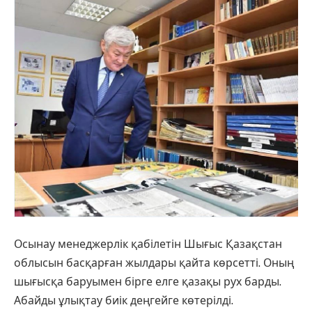
Осынау менеджерлік қабілетін Шығыс Қазақстан
облысын басқар­ған жылдары қайта көрсетті. Оның
шығысқа баруымен бірге елге қа­зақы рух барды.
Абайды ұлықтау биік деңгейге көтерілді.