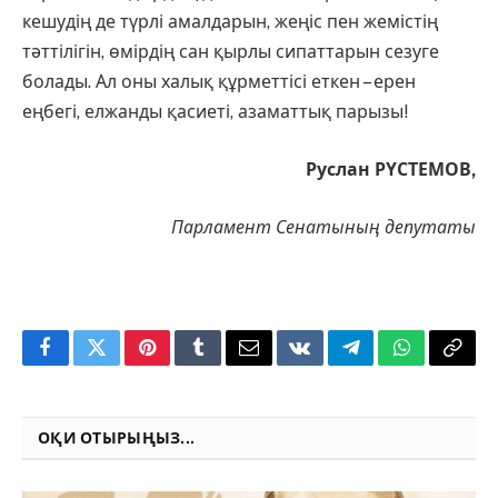
кешудің де түрлі амалдарын, жеңіс пен жемістің
тәттілігін, өмірдің сан қырлы сипат­тарын сезуге
болады. Ал оны халық құрметтісі еткен – ерен
еңбегі, ел­жанды қасиеті, азаматтық парызы!
Руслан РҮСТЕМОВ,
Парламент Сенатының депутаты
Facebook
Twitter
Pinterest
Tumblr
Email
VKontakte
Telegram
WhatsApp
Copy
Link
ОҚИ ОТЫРЫҢЫЗ...