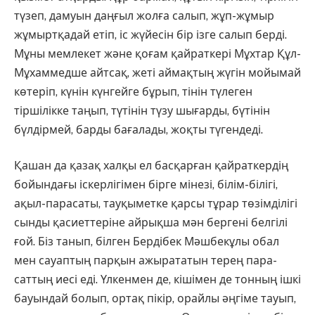
түзеп, дамуын даңғыл жолға салып, жұп-жұмыр
жұмыртқадай етіп, іс жүйесін бір ізге салып берді.
Мұны мемлекет және қоғам қайраткері Мұхтар Құл-
Мұхаммедше айтсақ, жеті аймақтың жүгін мойымай
көтеріп, күнін күнгейге бұрып, тінін түлеген
тіршілікке таңып, түтінін түзу шығарды, бүтінін
бүлдірмей, барды бағалады, жоқты түгендеді.
Қашан да қазақ халқы ел бас­қарған қайраткердің
бойындағы іскерлігімен бірге мінезі, білім-білігі,
ақыл-парасаты, тауқыметке қарсы тұрар төзімділігі
сынды қа­сиеттеріне айрықша мән бергені бел­гілі
ғой. Біз танып, білген Бер­ді­бек Мәшбекұлы обал
мен сауаптың парқын ажырататын терең пара­
саттың иесі еді. Үлкенмен де, кіші­мен де тонның ішкі
бауындай бо­лып, ортақ пікір, орайлы әңгіме тауып,