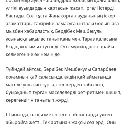
Сосын «Бір ауыл – бір өндіріс» жобасын қолға алып,
үлгілі ауыл­дардың картасын жасап, іргелі іс­терді
бастады. Сол тұста Жаңақорған ауданының іскер
азаматтары тәжі­рибе алмасуға ынталы болып, аға­
мызбен хабарластық. Бердібек Мәш­бекұлы
ұсынысқа ықылас та­нытқанымен, Тараз қаласына
біз­дің жолымыз түспеді. Осы мүм­кін­діктің орайы
келмегеніне өкінемін де.
Түйіндей айтсақ, Бердібек Мәш­бекұлы Сапарбаев
қоғамның қай саласында, елдің қай аймағында
мәселе ушығып тұрса, сол жерден табылып,
буырқанып тұрған мәсе­лелерді рет-ретімен шешіп,
көре­гендігін танытып жүрді.
Шынында, ол қызмет істеген облыстарда үлкен
абыройға жетті. Тек артынан жақсы сөз ерді. Оны