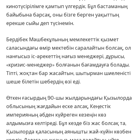
кинотүсірілімге қамтып үлгердік. Бұл бастаманың
байыбына барсақ, оны бізге берген уақыттың
ерекше сыйы деп түсінемін.
Бердібек Мәшбекұлының мем­лекеттік қызмет
саласындағы өмір мектебін саралайтын болсақ, ол
нанғысыз іс-әрекеттің нағыз ме­неджері, дұрысы,
«кризис-менед­жер» болғанын бағамдауға болады.
Тіпті, жоқтан бар жасайтын, шы­тырман шиеленісті
шеше білетін шебердің өзі еді.
Өткен ғасырдың 90-шы жыл­дарындағы Қызылорда
облысының жағдайын еске алсақ, Кеңестік
империяның әбден күйреген кезе­ңін көз
алдымызға келтіреді. Бұл кезде біз жас болсақ та,
Қызылорда қаласының аянышты жай-күйін көзбен