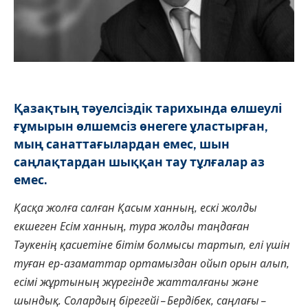
Қазақтың тәуелсіздік тарихында өлшеулі
ғұмырын өлшемсіз өнегеге ұластырған,
мың санаттағылардан емес, шын
саңлақтардан шыққан тау тұлғалар аз
емес.
Қасқа жолға салған Қасым ханның, ескі жолды
екшеген Есім ханның, тура жолды таңдаған
Тәукенің қасиетіне бітім болмысы тартып, елі үшін
туған ер-азаматтар ортамыздан ойып орын алып,
есімі жұртының жүрегінде жатталғаны және
шындық. Солардың бірегейі – Бердібек, саңлағы –