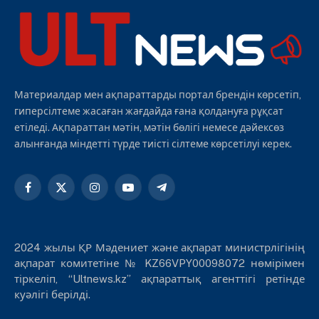
Материалдар мен ақпараттарды портал брендін көрсетіп,
гиперсілтеме жасаған жағдайда ғана қолдануға рұқсат
етіледі. Ақпараттан мәтін, мәтін бөлігі немесе дәйексөз
алынғанда міндетті түрде тиісті сілтеме көрсетілуі керек.
Facebook
X
Instagram
YouTube
Telegram
(Twitter)
2024 жылы ҚР Мәдениет және ақпарат министрлігінің
ақпарат комитетіне № KZ66VPY00098072 нөмірімен
тіркеліп, “Ultnews.kz” ақпараттық агенттігі ретінде
куәлігі берілді.