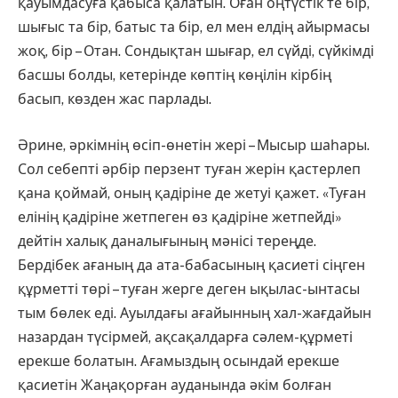
қауымдасуға қабыса қала­тын. Оған оңтүстік те бір,
шығыс та бір, батыс та бір, ел мен елдің айыр­масы
жоқ, бір – Отан. Сондықтан шығар, ел сүйді, сүйкімді
басшы болды, кетерінде көптің көңілін кір­бің
басып, көзден жас парлады.
Әрине, әркімнің өсіп-өнетін жері – Мысыр шаһары.
Сол себепті әрбір перзент туған жерін қастерлеп
қана қоймай, оның қадіріне де жетуі қажет. «Туған
елінің қадіріне жет­пеген өз қадіріне жетпейді»
дейтін халық даналығының мәнісі тереңде.
Бердібек ағаның да ата-бабасының қасиеті сіңген
құрметті төрі – туған жерге деген ықылас-ынтасы
тым бөлек еді. Ауылдағы ағайынның хал-жағдайын
назардан түсірмей, ақсақалдарға сәлем-құрметі
ерекше болатын. Ағамыздың осындай ерек­ше
қасиетін Жаңақорған ауданында әкім болған