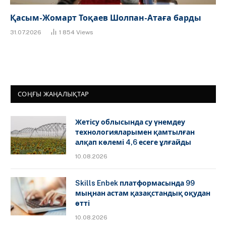
Қасым-Жомарт Тоқаев Шолпан-Атаға барды
31.07.2026
1 854
Views
СОҢҒЫ ЖАҢАЛЫҚТАР
Жетісу облысында су үнемдеу
технологияларымен қамтылған
алқап көлемі 4,6 есеге ұлғайды
10.08.2026
Skills Enbek платформасында 99
мыңнан астам қазақстандық оқудан
өтті
10.08.2026