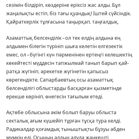
сезімін білдіріп, көз­деріне еріксіз жас алды. Бұл
жаңалықты естіп, біз тағы қуандық! Іштей сүйсіндік.
Қайраткерлік тұл­ғасына таңырқап, таңғалдық.
Азаматтық белсенділік – ол тек елдің алдына ең
алдымен білегін түрініп шыға келетін елгезектік
емес, ол – бүгінгі күн пәрменінен ертеңгі келешектің
көкейтесті мүд­десін тапжылмай танып барып қай­
ратқа жүгініп, әрекетке жүгі­нетін қапысыз
көрегендікте. Сапар­баев­тың осы азаматтық
белсенділігі облыстарды басқарған қызметінде
ерекше көрініп, өнегесін тағылым етеді.
Ақтөбе облысына әкім болып баруы облыста
секталық ағым кү­шейіп тұрған тұсқа тура келді.
Радикалдар қоғамдық тыныштықты бұзуы әбден
мүмкін еді. Осының алдын алуда жанкешті