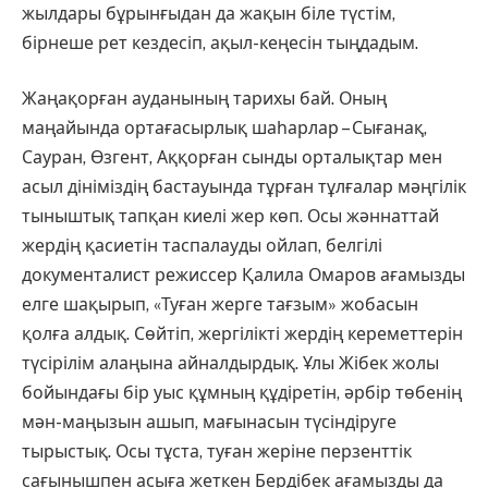
жылдары бұрынғыдан да жақын біле түстім,
бірнеше рет кездесіп, ақыл-кеңесін тыңдадым.
Жаңақорған ауданының тарихы бай. Оның
маңайында ортаға­сыр­лық шаһарлар – Сығанақ,
Сауран, Өзгент, Аққорған сынды орталықтар мен
асыл дініміздің бастауында тұрған тұлғалар мәңгілік
тыныштық тапқан киелі жер көп. Осы жәннат­тай
жердің қасиетін таспалауды ойлап, белгілі
документалист ре­жиссер Қалила Омаров ағамызды
елге шақырып, «Туған жерге тағ­зым» жобасын
қолға алдық. Сөйтіп, жергілікті жердің кереметтерін
түсірілім алаңына айналдырдық. Ұлы Жібек жолы
бойындағы бір уыс құмның құдіретін, әрбір төбенің
мән-маңызын ашып, мағынасын түсіндіруге
тырыстық. Осы тұста, туған жеріне перзенттік
сағыныш­пен асыға жеткен Бердібек ағамыз­ды да