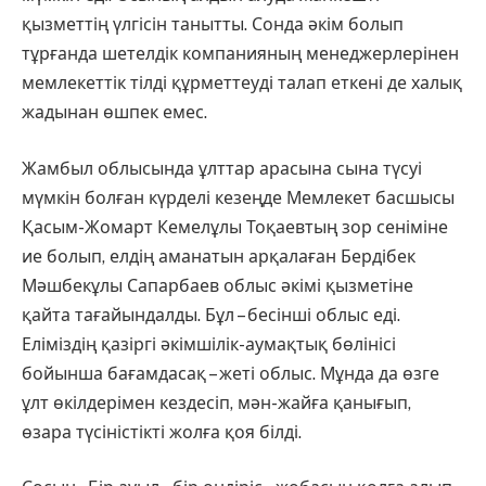
қызметтің үлгісін танытты. Сонда әкім болып
тұрғанда шетелдік компанияның менеджерлерінен
мемлекеттік тілді құрметтеуді талап еткені де халық
жадынан өшпек емес.
Жамбыл облысында ұлттар ара­сына сына түсуі
мүмкін болған күр­д­елі кезеңде Мемлекет басшысы
Қасым-Жомарт Кемелұлы Тоқаев­тың зор сеніміне
ие болып, елдің аманатын арқалаған Бердібек
Мәш­бекұлы Сапарбаев облыс әкімі қыз­метіне
қайта тағайындалды. Бұл – бесінші облыс еді.
Еліміздің қазіргі әкімшілік-аумақтық бөлінісі
бойынша бағамдасақ – жеті облыс. Мұнда да өзге
ұлт өкілдерімен кез­десіп, мән-жайға қанығып,
өзара түсіністікті жолға қоя білді.