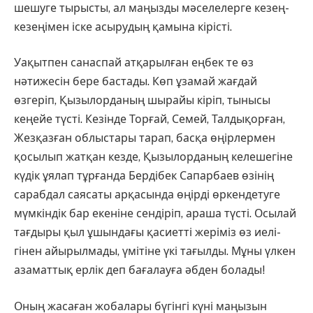
шешуге ты­рысты, ал маңызды мәселелерге ке­зең-
кезеңімен іске асырудың қа­мына кірісті.
Уақытпен санаспай атқарылған еңбек те өз
нәтижесін бере бастады. Көп ұзамай жағдай
өзгеріп, Қызыл­орданың шырайы кіріп, тынысы
кеңейе түсті. Кезінде Торғай, Семей, Талдықорған,
Жезқазған облыстары тарап, басқа өңірлермен
қосылып жатқан кезде, Қызылорданың ке­ле­шегіне
күдік ұялап тұрғанда Берді­бек Сапарбаев өзінің
сарабдал сая­саты арқасында өңірді өркендетуге
мүмкіндік бар екеніне сендіріп, араша түсті. Осылай
тағдыры қыл ұшындағы қасиетті жеріміз өз иелі­
гінен айырылмады, үмітіне үкі та­ғыл­ды. Мұны үлкен
азаматтық ерлік деп бағалауға әбден болады!
Оның жасаған жобалары бүгінгі күні маңызын