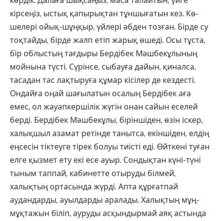
көрдік. Далаға шықсаңыз, маса талайтын, үйге
кірсеңіз, ыстық қапырықтан тұншығатын кез. Кө­
шелері ойық-шұңқыр, үйлері әбден тозған. Бірде су
тоқтайды, бірде жалп етіп жарық өшеді. Осы тұста,
бір облыстың тағдыры Бердібек Мәшбекұлының
мойнына түсті. Сүрінсе, сыбауға дайын, қиналса,
тасадан тас лақтыруға құмар кісілер де кездесті.
Ондайға оңай шағы­латын осалың Бердібек аға
емес, ол жауапкершілік жүгін онан сайын еселей
берді. Бердібек Мәшбекұлы, біріншіден, өзін іскер,
халықшыл азамат ретінде танытса, екіншіден, елдің
еңсесін тіктеуге тірек болуы тиісті еді. Өйткені туған
елге қызмет ету екі есе ауыр. Сондықтан күні-түні
тыным таппай, кабинетте оты­руды білмей,
халықтың ортасында жүрді. Апта құрғатпай
аудандарды, ауылдарды аралады. Халықтың мұң-
мұқтажын біліп, ауруды асқын­дырмай аяқ астында