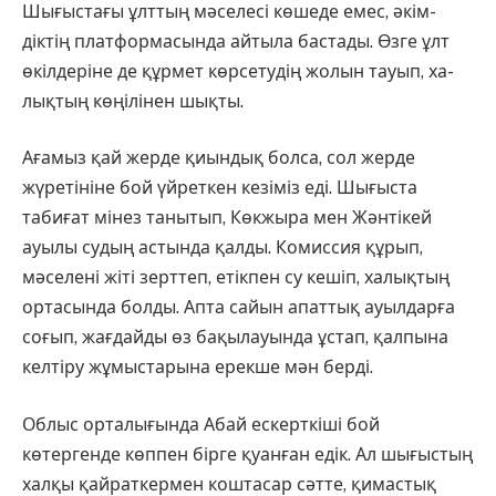
Шығыстағы ұлттың мәселесі көшеде емес, әкім­
діктің платформасында айтыла бас­тады. Өзге ұлт
өкілдеріне де құр­мет көрсетудің жолын тауып, ха­
лықтың көңілінен шықты.
Ағамыз қай жерде қиындық болса, сол жерде
жүретініне бой үй­реткен кезіміз еді. Шығыста
табиғат мінез танытып, Көкжыра мен Жән­тікей
ауылы судың астында қалды. Комиссия құрып,
мәселені жіті зерттеп, етікпен су кешіп, халықтың
ортасында болды. Апта сайын апат­тық ауылдарға
соғып, жағдайды өз бақылауында ұстап, қалпына
кел­тіру жұмыстарына ерекше мән берді.
Облыс орталығында Абай ес­керткіші бой
көтергенде көппен бірге қуанған едік. Ал шығыстың
халқы қайраткермен коштасар сәтте, қимастық