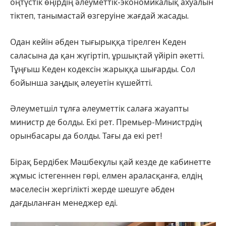
оңтүстік өңірдің әлеуметтік-эко­но­микалық ахуалын
тіктеп, таны­мас­тай өзгеруіне жағдай жасады.
Одан кейін әбден тығырыққа тірелген Кеден
саласына да қан жүгіртіп, ұршықтай үйіріп әкетті.
Тұңғыш Кеден кодексін жарыққа шығарды. Сол
бойынша заңдық әлеуетін күшейтті.
Әлеуметшіл тұлға әлеуметтік салаға жауапты
министр де бол­ды. Екі рет. Премьер-Министрдің
орын­басары да болды. Тағы да екі рет!
Бірақ Бердібек Мәшбекұлы қай кезде де кабинетте
жұмыс істегеннен гөрі, елмен араласқанға, елдің
мә­селесін жергілікті жерде шешуге әбден
дағдыланған менеджер еді.