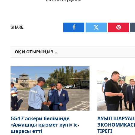
SHARE.
Facebook
Twitter
Pinteres
ОҚИ ОТЫРЫҢЫЗ...
5547 әскери бөлімінде
АУЫЛ ШАРУАШ
«Алғашқы қызмет күні» іс-
ЭКОНОМИКАСЫ
шарасы өтті
ТІРЕГІ