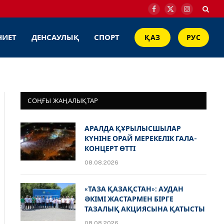
Facebook
X
Instagram
(Twitter)
НИЕТ
ДЕНСАУЛЫҚ
СПОРТ
ҚАЗ
РУС
СОҢҒЫ ЖАҢАЛЫҚТАР
АРАЛДА ҚҰРЫЛЫСШЫЛАР
КҮНІНЕ ОРАЙ МЕРЕКЕЛІК ГАЛА-
КОНЦЕРТ ӨТТІ
08.08.2026
«ТАЗА ҚАЗАҚСТАН»: АУДАН
ӘКІМІ ЖАСТАРМЕН БІРГЕ
ТАЗАЛЫҚ АКЦИЯСЫНА ҚАТЫСТЫ
08.08.2026