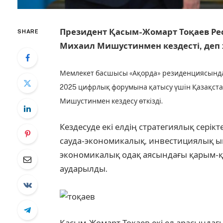
Президент Қасым-Жомарт Тоқаев Рес
SHARE
Михаил Мишустинмен кездесті, деп
Мемлекет басшысы «Ақорда» резиденциясында Е
2025 цифрлық форумына қатысу үшін Қазақста
Мишустинмен кездесу өткізді.
Кездесуде екі елдің стратегиялық серік
сауда-экономикалық, инвестициялық ы
экономикалық одақ аясындағы қарым-қ
аударылды.