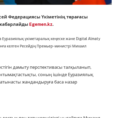
ей Федерациясы Үкіметінің төрағасы
 хабарлайды
Egemen.kz
.
уразиялық үкіметаралық кеңеске және Digital Almaty
нға келген Ресейдің Премьер-министрі Михаил
тестігін дамыту перспективасы талқыланып,
нтымақтастықты, соның ішінде Еуразиялық
атынасты жандандыруға баса назар