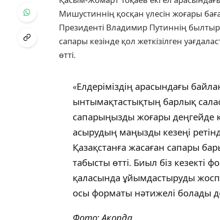
Қасым-Жомарт Тоқаев екі ел арасындағы
Мишустиннің қосқан үлесін жоғары ба
Президенті Владимир Путиннің былтыр 
сапары кезінде қол жеткізілген уағдала
өтті.
«Елдеріміздің арасындағы байла
ынтымақтастықтың барлық салас
сапарыңызды жоғары деңгейде қо
асырудың маңызды кезеңі ретін
Қазақстанға жасаған сапары ба
табысты өтті. Биыл біз кезекті 
қаласында ұйымдастыруды жосп
осы форматы нәтижелі болады д
Фото: Ақорда