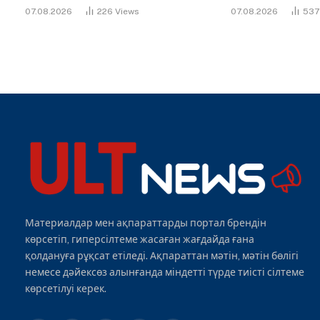
07.08.2026
226
Views
07.08.2026
53
Материалдар мен ақпараттарды портал брендін
көрсетіп, гиперсілтеме жасаған жағдайда ғана
қолдануға рұқсат етіледі. Ақпараттан мәтін, мәтін бөлігі
немесе дәйексөз алынғанда міндетті түрде тиісті сілтеме
көрсетілуі керек.