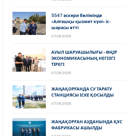
5547 әскери бөлімінде
«Алғашқы қызмет күні» іс-
шарасы өтті
07.08.2026
АУЫЛ ШАРУАШЫЛЫҒЫ – ӨҢІР
ЭКОНОМИКАСЫНЫҢ НЕГІЗГІ
ТІРЕГІ
07.08.2026
ЖАҢАҚОРҒАНДА СУ ТАРАТУ
СТАНЦИЯСЫ ІСКЕ ҚОСЫЛДЫ
07.08.2026
ЖАҢАҚОРҒАН АУДАНЫНДА ҚҰС
ФАБРИКАСЫ АШЫЛДЫ