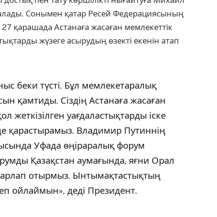
 достық пен тату көршілікті нығайтуға Михаил
ғалады. Сонымен қатар Ресей Федерациясының
27 қарашада Астанаға жасаған мемлекеттік
стықтарды жүзеге асырудың өзекті екенін атап
ныс беки түсті. Бұл мемлекетаралық
ын қамтиды. Сіздің Астанаға жасаған
л жеткізілген уағдаластықтарды іске
де қарастырамыз. Владимир Путиннің
рысында Уфада өңіраралық форум
форумды Қазақстан аумағында, яғни Орал
арлап отырмыз. Ынтымақтастықтың
еп ойлаймын», деді Президент.