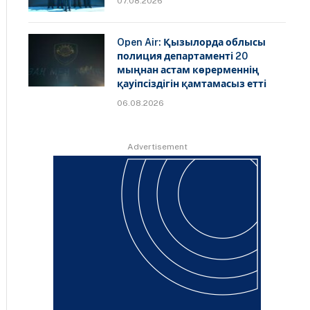
07.08.2026
Open Air: Қызылорда облысы
полиция департаменті 20
мыңнан астам көрерменнің
қауіпсіздігін қамтамасыз етті
06.08.2026
Advertisement