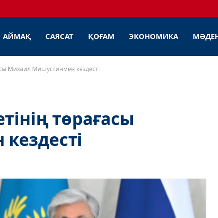
АЙМАҚ
САЯСАТ
ҚОҒАМ
ЭКОНОМИКА
МӘДЕ
ғасы Михаил Мишустинмен кездесті
етінің төрағасы
кездесті