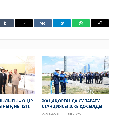
t
Tumblr
Email
VKontakte
Telegram
WhatsApp
Copy
Link
ЫЛЫҒЫ – ӨҢІР
ЖАҢАҚОРҒАНДА СУ ТАРАТУ
НЫҢ НЕГІЗГІ
СТАНЦИЯСЫ ІСКЕ ҚОСЫЛДЫ
07.08.2026
811
Views