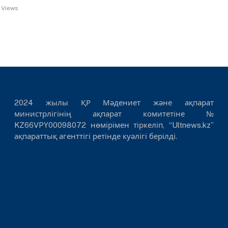
7
Views
2024 жылы ҚР Мәдениет және ақпарат
министрлігінің ақпарат комитетіне №
KZ66VPY00098072 нөмірімен тіркеліп, “Ultnews.kz”
ақпараттық агенттігі ретінде куәлігі берілді.