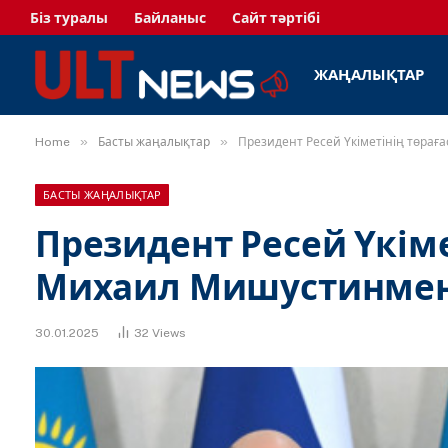
Біз туралы
Байланыс
Сайт тәртібі
ЖАҢАЛЫҚТАР
»
»
Home
Басты жаңалықтар
Президент Ресей Үкіметінің төра
БАСТЫ ЖАҢАЛЫҚТАР
Президент Ресей Үкім
Михаил Мишустинмен 
30.01.2025
32
Views