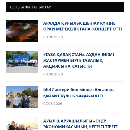
СОҢҒЫ ЖАҢАЛЫҚТАР
АРАЛДА ҚҰРЫЛЫСШЫЛАР КҮНІНЕ
ОРАЙ МЕРЕКЕЛІК ГАЛА-КОНЦЕРТ ӨТТІ
08.08.2026
«ТАЗА ҚАЗАҚСТАН»: АУДАН ӘКІМІ
ЖАСТАРМЕН БІРГЕ ТАЗАЛЫҚ
АКЦИЯСЫНА ҚАТЫСТЫ
08.08.2026
5547 әскери бөлімінде «Алғашқы
қызмет күні» іс-шарасы өтті
07.08.2026
АУЫЛ ШАРУАШЫЛЫҒЫ – ӨҢІР
ЭКОНОМИКАСЫНЫҢ НЕГІЗГІ ТІРЕГІ