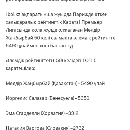
1bol.kz ақпаратынша жуырда Парижде өткен
халықаралық рейтингтік Каратэ1 Премьер
Лигасында қола жүлде олжалаған Мөлдір
Жаңбырбай 50 келі салмақта әлемдік рейтингте
5490 ұпаймен көш бастап тұр.
Әлемдік рейтингтегі (-50) келідегі ТОП-5
каратэшілер:
Мөлдір Жаңбырбай (Қазақстан) – 5490 ұпай
Иоргелис Салазар (Венесуела) – 5350
Эма Сгарделли (Хорватия) – 3312
Наталия Варгова (Словакия) – 2732