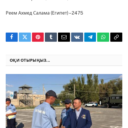
Реем Ахмед Салама (Египет) – 2475
Facebook
Twitter
Pinterest
Tumblr
Email
VKontakte
Telegram
WhatsApp
Copy
Link
ОҚИ ОТЫРЫҢЫЗ...