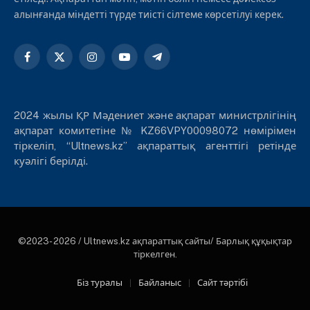
алынғанда міндетті түрде тиісті сілтеме көрсетілуі керек.
Facebook
X
Instagram
YouTube
Telegram
(Twitter)
2024 жылы ҚР Мәдениет және ақпарат министрлігінің
ақпарат комитетіне № KZ66VPY00098072 нөмірімен
тіркеліп, “Ultnews.kz” ақпараттық агенттігі ретінде
куәлігі берілді.
©2023- 2026 / Ultnews.kz ақпараттық сайты/ Барлық құқықтар
тіркелген.
Біз туралы
Байланыс
Сайт тәртібі