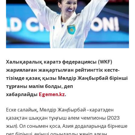
Халықаралық каратэ федерациясы (WKF)
жариялаған жаңартылған рейтингтік кесте-
тізімде қазақ қызы Мөлдір Жаңбырбай бірінші
тұрғаны мәлім болды, деп
хабарлайды
Egemen.kz
.
Еске салайық, Мөлдір Жаңбырбай – каратэден
қазақтан шыққан тұңғыш әлем чемпионы (2023
жыл). Ол сонымен қоса, Азия додаларында бірнеше
рет бірінші, екінші орындарды жеңіп алған.