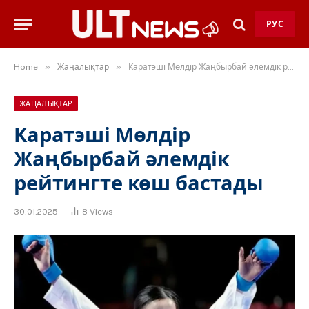
РУС
»
»
Home
Жаңалықтар
Каратэші Мөлдір Жаңбырбай әлемдік рейтингте көш бастады
ЖАҢАЛЫҚТАР
Каратэші Мөлдір
Жаңбырбай әлемдік
рейтингте көш бастады
30.01.2025
8
Views