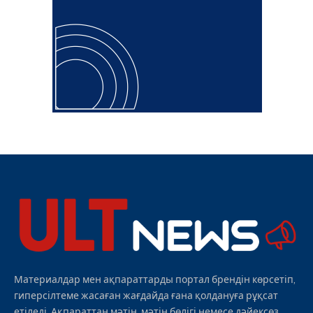
Материалдар мен ақпараттарды портал брендін көрсетіп,
гиперсілтеме жасаған жағдайда ғана қолдануға рұқсат
етіледі. Ақпараттан мәтін, мәтін бөлігі немесе дәйексөз