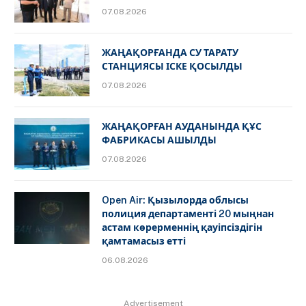
07.08.2026
ЖАҢАҚОРҒАНДА СУ ТАРАТУ
СТАНЦИЯСЫ ІСКЕ ҚОСЫЛДЫ
07.08.2026
ЖАҢАҚОРҒАН АУДАНЫНДА ҚҰС
ФАБРИКАСЫ АШЫЛДЫ
07.08.2026
Open Air: Қызылорда облысы
полиция департаменті 20 мыңнан
астам көрерменнің қауіпсіздігін
қамтамасыз етті
06.08.2026
Advertisement