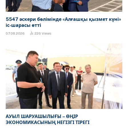
5547 әскери бөлімінде «Алғашқы қызмет күні»
іс-шарасы өтті
07.08.2026
226
Views
АУЫЛ ШАРУАШЫЛЫҒЫ – ӨҢІР
ЭКОНОМИКАСЫНЫҢ НЕГІЗГІ ТІРЕГІ