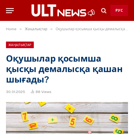
РУС
»
»
Home
Жаңалықтар
Оқушылар қосымша қысқы демалысқа қашан шығады?
ЖАҢАЛЫҚТАР
Оқушылар қосымша
қысқы демалысқа қашан
шығады?
30.01.2025
88
Views