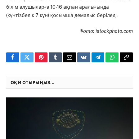
білім алушыларға 10-16 ақпан аралығында
(күнтізбелік 7 күн) қосымша демалыс беріледі.
Фото: istockphoto.com
Facebook
Twitter
Pinterest
Tumblr
Email
VKontakte
Telegram
WhatsApp
Copy
Link
ОҚИ ОТЫРЫҢЫЗ...