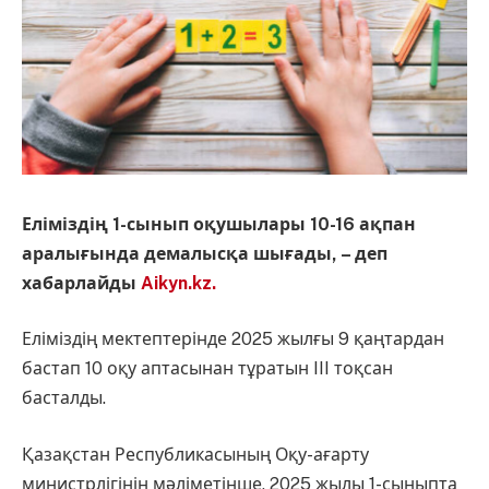
Е
ліміздің
1-сынып оқушылары 10-16 ақпан
аралығында демалысқа шығады,
– деп
хабарлайды
Aikyn.kz.
Еліміздің мектептерінде 2025 жылғы 9 қаңтардан
бастап 10 оқу аптасынан тұратын III тоқсан
басталды.
Қазақстан Республикасының Оқу-ағарту
министрлігінің мәліметінше, 2025 жылы 1-сыныпта