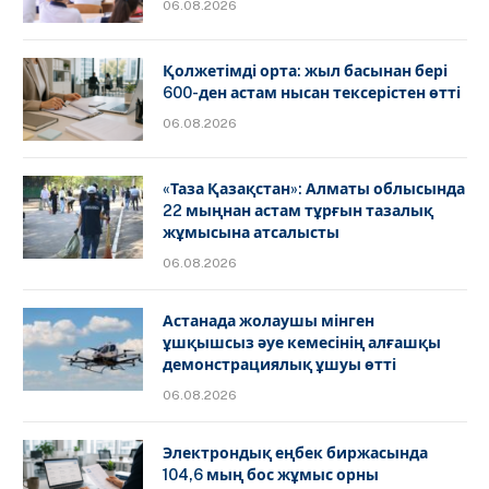
06.08.2026
Қолжетімді орта: жыл басынан бері
600-ден астам нысан тексерістен өтті
06.08.2026
«Таза Қазақстан»: Алматы облысында
22 мыңнан астам тұрғын тазалық
жұмысына атсалысты
06.08.2026
Астанада жолаушы мінген
ұшқышсыз әуе кемесінің алғашқы
демонстрациялық ұшуы өтті
06.08.2026
Электрондық еңбек биржасында
104,6 мың бос жұмыс орны