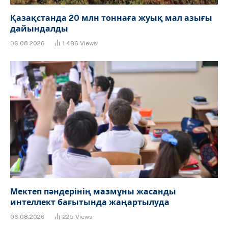
Қазақстанда 20 млн тоннаға жуық мал азығы
дайындалды
06.08.2026
1 486
Views
Мектеп пәндерінің мазмұны жасанды
интеллект бағытында жаңартылуда
06.08.2026
225
Views