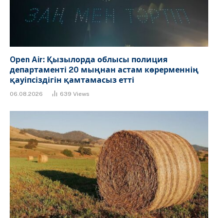
Open Air: Қызылорда облысы полиция
департаменті 20 мыңнан астам көрерменнің
қауіпсіздігін қамтамасыз етті
06.08.2026
639
Views