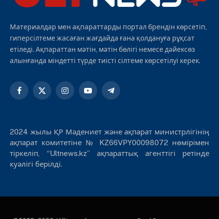
Материалдар мен ақпараттарды портал брендін көрсетіп,
гиперсілтеме жасаған жағдайда ғана қолдануға рұқсат
етіледі. Ақпараттан мәтін, мәтін бөлігі немесе дәйексөз
алынғанда міндетті түрде тиісті сілтеме көрсетілуі керек.
Facebook
X
Instagram
YouTube
Telegram
(Twitter)
2024 жылы ҚР Мәдениет және ақпарат министрлігінің
ақпарат комитетіне № KZ66VPY00098072 нөмірімен
тіркеліп, “Ultnews.kz” ақпараттық агенттігі ретінде
куәлігі берілді.