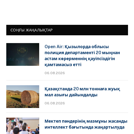
СОҢҒЫ ЖАҢАЛЫҚТАР
Open Air: Қызылорда облысы
полиция департаменті 20 мыңнан
астам көрерменнің қауіпсіздігін
қамтамасыз етті
06.08.2026
Қазақстанда 20 млн тоннаға жуық
мал азығы дайындалды
06.08.2026
Мектеп пәндерінің мазмұны жасанды
интеллект бағытында жаңартылуда