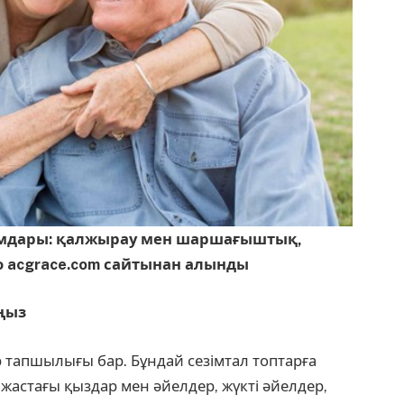
мдары: қалжырау мен шаршағыштық,
о acgrace.com сайтынан алынды
ңыз
р тапшылығы бар. Бұндай сезімтал топтарға
 жастағы қыздар мен әйелдер, жүкті әйелдер,