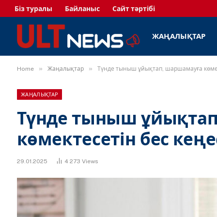
Біз туралы
Байланыс
Сайт тәртібі
ЖАҢАЛЫҚТАР
»
»
Home
Жаңалықтар
Түнде тыныш ұйықтап, шаршамауға көмек
ЖАҢАЛЫҚТАР
Түнде тыныш ұйықтап
көмектесетін бес кеңе
29.01.2025
4 273
Views