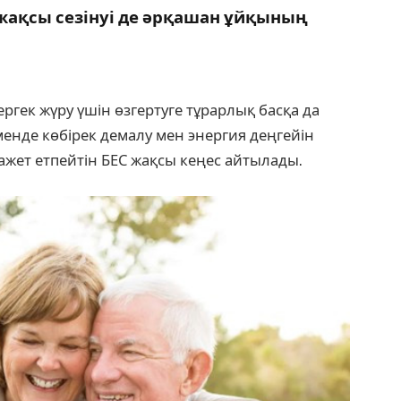
 жақсы сезінуі де әрқашан ұйқының
гек жүру үшін өзгертуге тұрарлық басқа да
енде көбірек демалу мен энергия деңгейін
 қажет етпейтін БЕС жақсы кеңес айтылады.