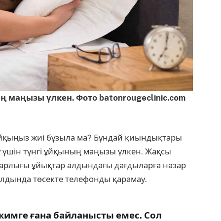
ң маңызы үлкен. Фото batonrougeclinic.com
і ұйқыңыз жиі бұзыла ма? Бұндай қиындықтары
үру үшін түнгі ұйқының маңызы үлкен. Жақсы
барлығы ұйықтар алдындағы дағдыларға назар
алдында төсекте телефонды қарамау.
жимге ғана байланысты емес. Сол