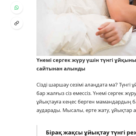
Үнемі сергек жүру үшін түнгі ұйқыны
сайтынан алынды
Сізді шаршау сезімі алаңдата ма? Түнг
бар жалғыз сіз емессіз. Үнемі сергек ж
ұйықтауға кеңес берген мамандардың 
аударады. Мысалы, ерте жату, ұйықтар 
Бірақ жақсы ұйықтау түнгі ре