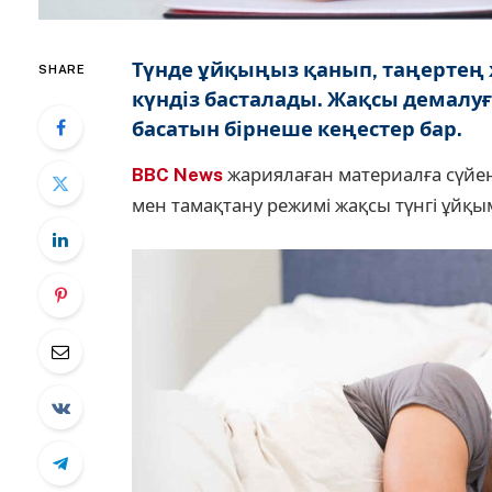
Түнде ұйқыңыз қанып, таңертең
SHARE
күндіз басталады. Жақсы демалуғ
басатын бірнеше кеңестер бар.
BBC News
жариялаған материалға сүйе
мен тамақтану режимі жақсы түнгі ұйқ