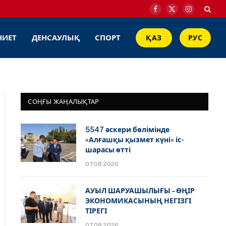
Facebook
X
Instagram
(Twitter)
НИЕТ
ДЕНСАУЛЫҚ
СПОРТ
ҚАЗ
РУС
СОҢҒЫ ЖАҢАЛЫҚТАР
5547 әскери бөлімінде
«Алғашқы қызмет күні» іс-
шарасы өтті
07.08.2026
АУЫЛ ШАРУАШЫЛЫҒЫ – ӨҢІР
ЭКОНОМИКАСЫНЫҢ НЕГІЗГІ
ТІРЕГІ
07.08.2026