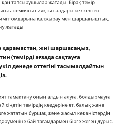
 қан тапсырушылар жатады. Бірақ темір
ғы анемиясы сияқты салдары кез келген
 симптомдарына қалжырау мен шаршағыштық,
ну жатады.
е қарамастан, жиі шаршасаңыз,
тин (темірді ағзада сақтауға
үкіл денеде оттегіні тасымалдайтын
із.
ият тамақтану оның алдын алуға, болдырмауға
ай сіңетін темірдің көздеріне ет, балық және
рге жататын бұршақ және жасыл көкөністердің
дәруменіне бай тағамдармен бірге жеген дұрыс.