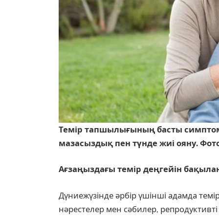
Темір тапшылығының басты симпто
мазасыздық пен түнде жиі ояну. Фот
Ағзаңыздағы темір деңгейін бақыла
Дүниежүзінде әрбір үшінші адамда темі
нәрестелер мен сәбилер, репродуктивті