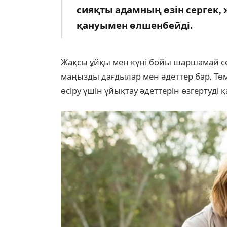
сияқты адамның өзін сергек,
қануымен өлшенбейді.
Жақсы ұйқы мен күні бойы шаршамай сер
маңызды дағдылар мен әдеттер бар. Төм
өсіру үшін ұйықтау әдеттерін өзгертуді