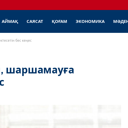
АЙМАҚ
САЯСАТ
ҚОҒАМ
ЭКОНОМИКА
МӘДЕ
тесетін бес кеңес
, шаршамауға
с