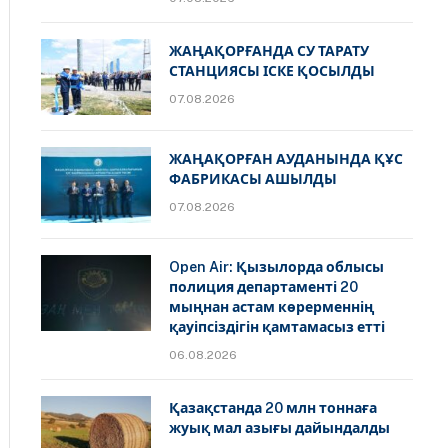
ЖАҢАҚОРҒАНДА СУ ТАРАТУ
СТАНЦИЯСЫ ІСКЕ ҚОСЫЛДЫ
07.08.2026
ЖАҢАҚОРҒАН АУДАНЫНДА ҚҰС
ФАБРИКАСЫ АШЫЛДЫ
07.08.2026
Open Air: Қызылорда облысы
полиция департаменті 20
мыңнан астам көрерменнің
қауіпсіздігін қамтамасыз етті
06.08.2026
Қазақстанда 20 млн тоннаға
жуық мал азығы дайындалды