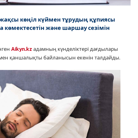
 жақсы көңіл күймен тұрудың құпиясы
а көмектесетін және шаршау сезімін
нген
Aikyn.kz
адамның күнделіктері дағдылары
ымен қаншалықты байланысын екенін талдайды.