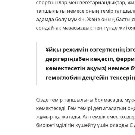
спортшылар мен вегетариандықтар, жиі
тапшылығы немесе оның темір тапшылы
адамда болу мүмкін. Және оның басты
сондай-ақ мазасыздық пен түнде жиі оя
Ұйқы режимін өзгерткеніңізг
дәрігеріңізбен кеңесіп, ферри
көмектесетін ақуыз) немесе б
гемоглобин деңгейін тексерің
Сізде темір тапшылығы болмаса да, мұқ
көмектеседі. Гем темірі деп аталатын оң
жұмыртқа жатады. Ал гемдік емес көзде
биожетімділігін күшейту үшін оларды С 