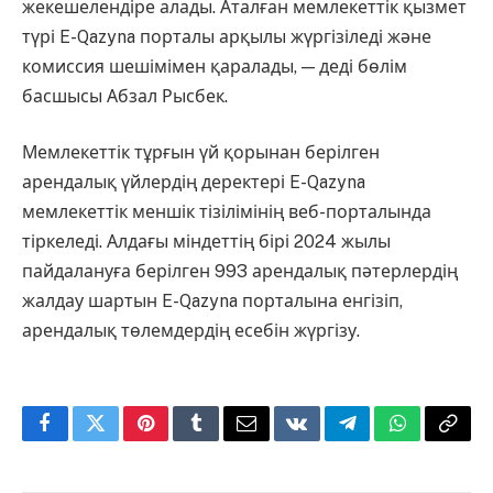
жекешелендіре алады. Аталған мемлекеттік қызмет
түрі E-Qazyna порталы арқылы жүргізіледі және
комиссия шешімімен қаралады, — деді бөлім
басшысы Абзал Рысбек.
Мемлекеттік тұрғын үй қорынан берілген
арендалық үйлердің деректері E-Qazyna
мемлекеттік меншік тізілімінің веб-порталында
тіркеледі. Алдағы міндеттің бірі 2024 жылы
пайдалануға берілген 993 арендалық пәтерлердің
жалдау шартын E-Qazyna порталына енгізіп,
арендалық төлемдердің есебін жүргізу.
Facebook
Twitter
Pinterest
Tumblr
Email
VKontakte
Telegram
WhatsApp
Copy
Link