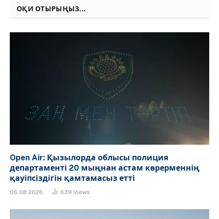
ОҚИ ОТЫРЫҢЫЗ...
Open Air: Қызылорда облысы полиция
департаменті 20 мыңнан астам көрерменнің
қауіпсіздігін қамтамасыз етті
06.08.2026
639
Views