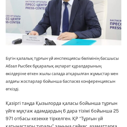
Бүгін қалалық тұрғын үй инспекциясы бөлімінің басшысы
Абзал Рысбек бұқаралық ақпарат құралдарының
өкілдеріне өткен жылы салада атқарылған жұмыстар мен
алдағы жоспарлар бойынша баспасөз конференциясын
өткізді.
Қазіргі таңда Қызылорда қаласы бойынша тұрғын
үйге мұқтаж адамдардың 6 дара тізімі бойынша 25
971 отбасы кезекке тіркелген. ҚР “Тұрғын үй
қатынастары туралы” заңына сәйкес, азаматтарға