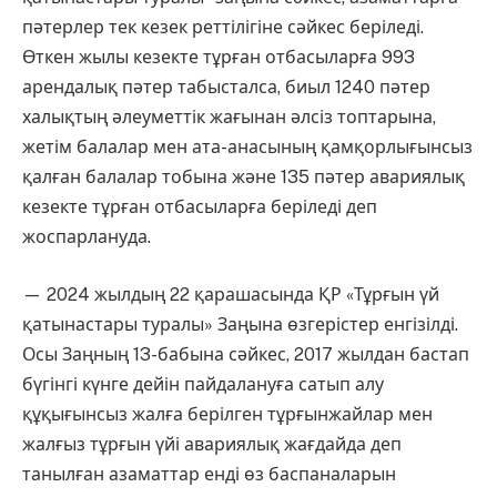
пәтерлер тек кезек реттілігіне сәйкес беріледі.
Өткен жылы кезекте тұрған отбасыларға 993
арендалық пәтер табысталса, биыл 1240 пәтер
халықтың әлеуметтік жағынан әлсіз топтарына,
жетім балалар мен ата-анасының қамқорлығынсыз
қалған балалар тобына және 135 пәтер авариялық
кезекте тұрған отбасыларға беріледі деп
жоспарлануда.
— 2024 жылдың 22 қарашасында ҚР «Тұрғын үй
қатынастары туралы» Заңына өзгерістер енгізілді.
Осы Заңның 13-бабына сәйкес, 2017 жылдан бастап
бүгінгі күнге дейін пайдалануға сатып алу
құқығынсыз жалға берілген тұрғынжайлар мен
жалғыз тұрғын үйі авариялық жағдайда деп
танылған азаматтар енді өз баспаналарын