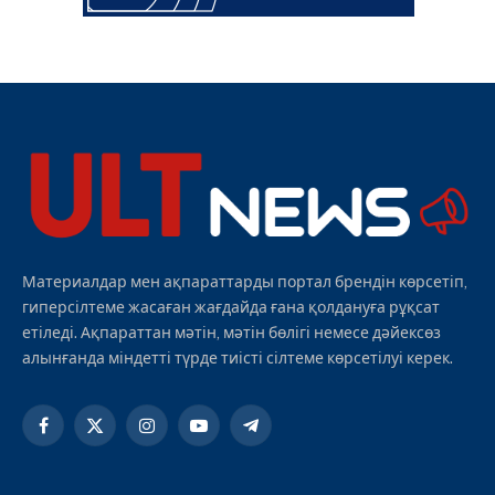
Материалдар мен ақпараттарды портал брендін көрсетіп,
гиперсілтеме жасаған жағдайда ғана қолдануға рұқсат
етіледі. Ақпараттан мәтін, мәтін бөлігі немесе дәйексөз
алынғанда міндетті түрде тиісті сілтеме көрсетілуі керек.
Facebook
X
Instagram
YouTube
Telegram
(Twitter)