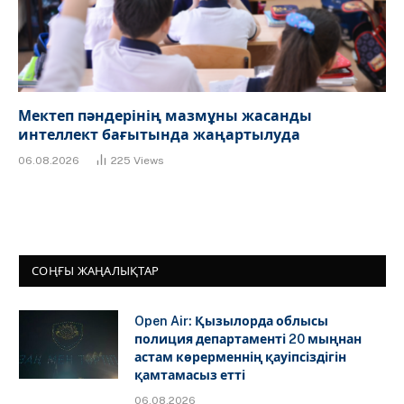
Мектеп пәндерінің мазмұны жасанды
интеллект бағытында жаңартылуда
06.08.2026
225
Views
СОҢҒЫ ЖАҢАЛЫҚТАР
Open Air: Қызылорда облысы
полиция департаменті 20 мыңнан
астам көрерменнің қауіпсіздігін
қамтамасыз етті
06.08.2026