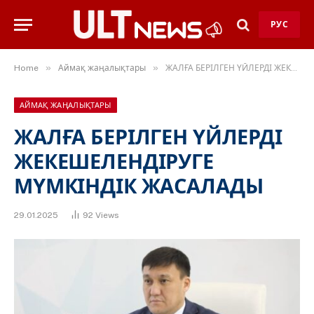
РУС
»
»
Home
Аймақ жаңалықтары
ЖАЛҒА БЕРІЛГЕН ҮЙЛЕРДІ ЖЕКЕШЕЛЕНДІРУГЕ МҮМКІНДІК ЖАСАЛАДЫ
АЙМАҚ ЖАҢАЛЫҚТАРЫ
ЖАЛҒА БЕРІЛГЕН ҮЙЛЕРДІ
ЖЕКЕШЕЛЕНДІРУГЕ
МҮМКІНДІК ЖАСАЛАДЫ
29.01.2025
92
Views