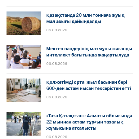
Қазақстанда 20 млн тоннаға жуық
мал азығы дайындалды
06.08.2026
Мектеп пәндерінің мазмұны жасанды
интеллект бағытында жаңартылуда
06.08.2026
Қолжетімді орта: жыл басынан бері
600-ден астам нысан тексерістен өтті
06.08.2026
«Таза Қазақстан»: Алматы облысында
22 мыңнан астам тұрғын тазалық
жұмысына атсалысты
06.08.2026