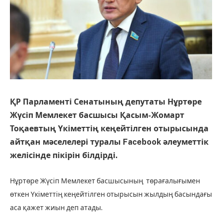
ҚР Парламенті Сенатының депутаты Нұртөре
Жүсіп Мемлекет басшысы Қасым-Жомарт
Тоқаевтың Үкіметтің кеңейтілген отырысында
айтқан мәселелері туралы Facebook әлеуметтік
желісінде пікірін білдірді.
Нұртөре Жүсіп Мемлекет басшысының төрағалығымен
өткен Үкіметтің кеңейтілген отырысын жылдың басындағы
аса қажет жиын деп атады.