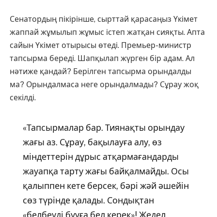
Сенатордың пікірінше, сырттай қарасаңыз Үкімет
жаппай жұмылып жұмыс істеп жатқан сияқты. Апта
сайын Үкімет отырысы өтеді. Премьер-министр
тапсырма береді. Шапқылап жүрген бір адам. Ал
нәтиже қандай? Берілген тапсырма орындалды
ма? Орындалмаса неге орындалмады? Сұрау жоқ
секілді.
«Тапсырмалар бар. Тиянақты орындау
жағы аз. Сұрау, бақылауға алу, өз
міндеттерін дұрыс атқармағандарды
жауапқа тарту жағы байқалмайды. Осы
қалыппен кете берсек, бәрі жәй әшейін
сөз түрінде қалады. Сондықтан
«белбеуді бууға бел керек»! Жедел