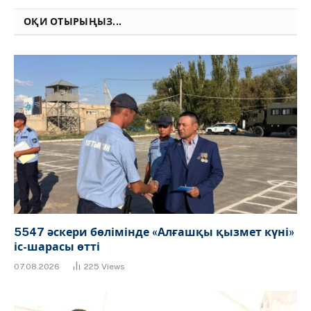
ОҚИ ОТЫРЫҢЫЗ...
5547 әскери бөлімінде «Алғашқы қызмет күні»
іс-шарасы өтті
07.08.2026
225
Views