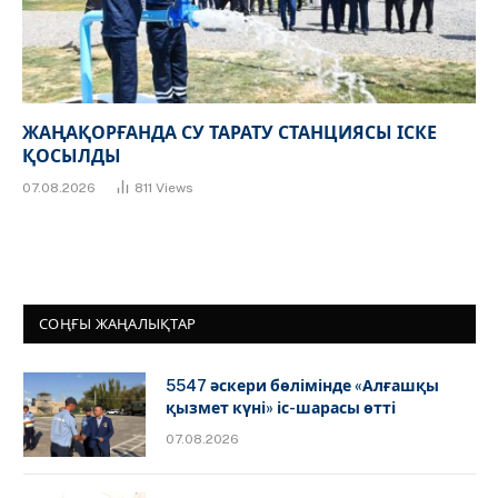
ЖАҢАҚОРҒАНДА СУ ТАРАТУ СТАНЦИЯСЫ ІСКЕ
ҚОСЫЛДЫ
07.08.2026
811
Views
СОҢҒЫ ЖАҢАЛЫҚТАР
5547 әскери бөлімінде «Алғашқы
қызмет күні» іс-шарасы өтті
07.08.2026