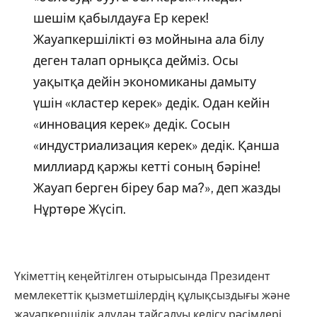
шешім қабылдауға Ер керек!
Жауапкершілікті өз мойнына ала білу
деген талап орнықса дейміз. Осы
уақытқа дейін экономиканы дамыту
үшін «кластер керек» дедік. Одан кейін
«инновация керек» дедік. Сосын
«индустриализация керек» дедік. Қанша
миллиард қаржы кетті соның бәріне!
Жауап берген біреу бар ма?», деп жазды
Нұртөре Жүсіп.
Үкіметтің кеңейтілген отырысында Президент
мемлекеттік қызметшілердің құлықсыздығы және
жауапкершілік алудан тайсалуы келісу рәсімдері