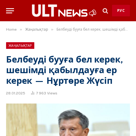
РУС
»
»
Home
Жаңалықтар
Белбеуді бууға бел керек, шешімді қабылдауға ер керек — Нұртөре Жүсіп
ЖАҢАЛЫҚТАР
Белбеуді бууға бел керек,
шешімді қабылдауға ер
керек — Нұртөре Жүсіп
28.01.2025
7 963
Views