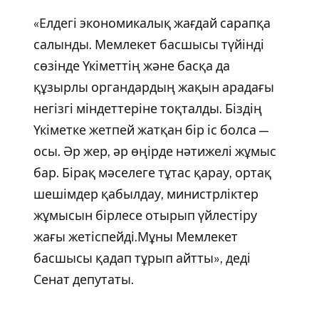
«Елдегі экономикалық жағдай сарапқа
салынды. Мемлекет басшысы түйінді
сөзінде Үкіметтің және басқа да
құзырлы органдардың жақын арадағы
негізгі міндеттеріне тоқталды. Біздің
Үкіметке жетпей жатқан бір іс болса —
осы. Әр жер, әр өңірде нәтижелі жұмыс
бар. Бірақ мәселеге тұтас қарау, ортақ
шешімдер қабылдау, министрліктер
жұмысын бірлесе отырып үйлестіру
жағы жетіспейді.Мұны Мемлекет
басшысы қадап тұрып айтты», деді
Сенат депутаты.