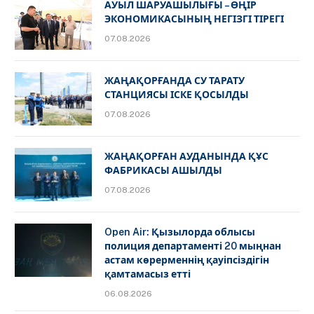
АУЫЛ ШАРУАШЫЛЫҒЫ – ӨҢІР
ЭКОНОМИКАСЫНЫҢ НЕГІЗГІ ТІРЕГІ
07.08.2026
ЖАҢАҚОРҒАНДА СУ ТАРАТУ
СТАНЦИЯСЫ ІСКЕ ҚОСЫЛДЫ
07.08.2026
ЖАҢАҚОРҒАН АУДАНЫНДА ҚҰС
ФАБРИКАСЫ АШЫЛДЫ
07.08.2026
Open Air: Қызылорда облысы
полиция департаменті 20 мыңнан
астам көрерменнің қауіпсіздігін
қамтамасыз етті
06.08.2026