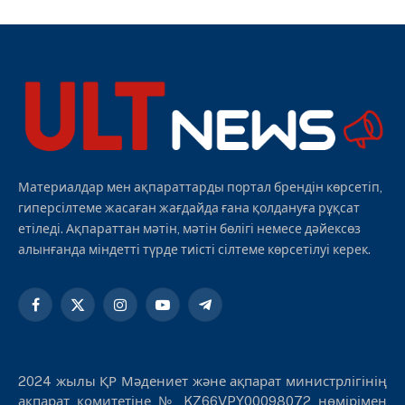
Материалдар мен ақпараттарды портал брендін көрсетіп,
гиперсілтеме жасаған жағдайда ғана қолдануға рұқсат
етіледі. Ақпараттан мәтін, мәтін бөлігі немесе дәйексөз
алынғанда міндетті түрде тиісті сілтеме көрсетілуі керек.
Facebook
X
Instagram
YouTube
Telegram
(Twitter)
2024 жылы ҚР Мәдениет және ақпарат министрлігінің
ақпарат комитетіне № KZ66VPY00098072 нөмірімен