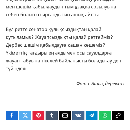
мен шешім қабылдаудың тым ұзаққа созылуына
себеп болып отырғандығын ашық айтты.
Бұл ретте сенатор құлықсыздықтан қалай
құтыламыз? Жауапсыздықты қалай реттейміз?
Дербес шешім қабылдауға қашан көшеміз?
Үкіметтің тағдыры ең алдымен осы сауалдарға
жауап табуына тікелей байланысты болады-ау деп
түйіндеді.
Фото: Ашық дереккөз
Facebook
Twitter
Pinterest
Tumblr
Email
VKontakte
Telegram
WhatsApp
Copy
Link