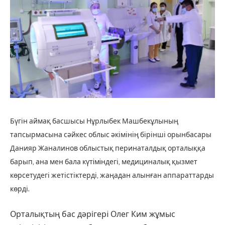
Бүгін аймақ басшысы Нұрлыбек Машбекұлының
тапсырмасына сәйкес облыс әкімінің бірінші орынбасары
Данияр Жаналинов облыстық перинаталдық орталыққа
барып, ана мен бала күтiмiндегі, медициналық қызмет
көрсетудегі жетістіктерді, жаңадан алынған аппараттарды
көрді.
Орталықтың бас дәрігерi Олег Ким жұмыс