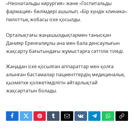
«Неонатальды хирургия» және «Госпитальды
фармация» бөлімдері ашылып, «Бір күндік клиника»
пилоттық жобасы іске қосылды.
Орталықтағы жаңашылдықтармен танысқан
Данияр Еренғалиұлы ана мен бала денсаулығын
жақсарту бағытындағы жұмыстарға сәттiлiк тiледi.
Жаңадан іске қосылған аппараттар мен қолға
алынған бастамалар пациенттердің медициналық
қызметке қолжетімділігін айтарлықтай
жақсартатын болады.
Facebook
Twitter
Pinterest
Tumblr
Email
VKontakte
Telegram
WhatsApp
Copy
Link