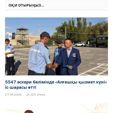
ОҚИ ОТЫРЫҢЫЗ...
5547 әскери бөлімінде «Алғашқы қызмет күні»
іс-шарасы өтті
07.08.2026
225
Views