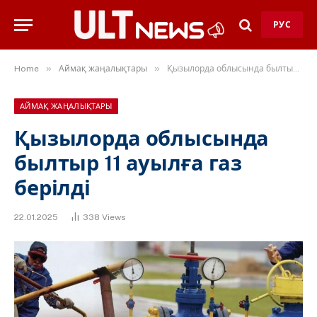
РУС
»
»
Home
Аймақ жаңалықтары
Қызылорда облысында былтыр 11 ауылға газ берілді
АЙМАҚ ЖАҢАЛЫҚТАРЫ
Қызылорда облысында
былтыр 11 ауылға газ
берілді
22.01.2025
338
Views