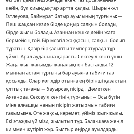
екі рет қана пеш жағады екен. Газ қосылғаннан
кейін, бұл қиындықтар артта қалды. Шырынкүл
Ізтлеуова, Баймұрат батыр ауылының тұрғыны: —
Пеш жаққан кезде бірде қоңыр салқын болады,
бірде жылы болады. Азаннан кешке дейін жаға
бермейсің ғой. Бір мезгіл жаққасын, салқын болып
тұратын. Қазір бірқалыпты температурада тұр
үйміз. Арал ауданына қарасты Сексеуіл кенті үшін
Жаңа жыл жағымды жаңалықпен басталды. 12
мыңнан астам тұрғыны бар ауылға табиғи газ
қосылды. Олар көгілдір отынға ең бірінші қазақтың
ұлттық тағамы — бауырсақ пісірді. Дәметкен
Аяғанова, Сексеуіл кентінің тұрғыны: — Осы бүгін
міне алғашқы нанын пісіріп жатырмын табиғи
газымызға. Өте жақсы, керемет, үйіміз жып-жылы.
Екі этажды үйімізді жылытып тұр. Бала-шаға жеңіл
киіммен жүгіріп жүр. Былтыр өңірде ауылдарды