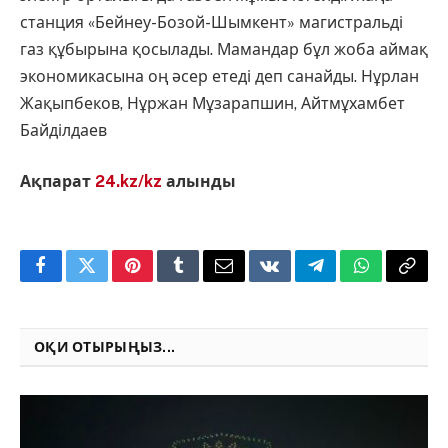
станция «Бейнеу-Бозой-Шымкент» магистральді
газ құбырына қосылады. Мамандар бұл жоба аймақ
экономикасына оң әсер етеді деп санайды. Нұрлан
Жақыпбеков, Нұржан Мұзарапшин, Айтмұхамбет
Байділдаев
Ақпарат
24.kz/kz
алынды
Facebook
Twitter
Pinterest
Tumblr
Email
VKontakte
Telegram
WhatsApp
Copy
Link
ОҚИ ОТЫРЫҢЫЗ...