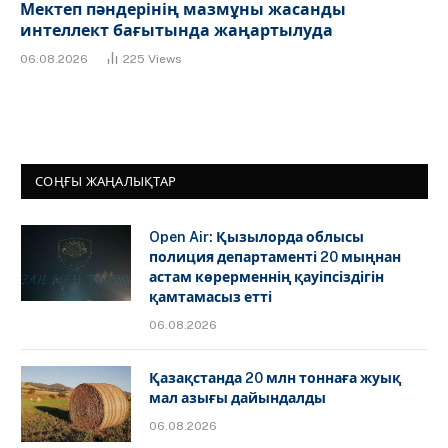
Мектеп пәндерінің мазмұны жасанды
интеллект бағытында жаңартылуда
06.08.2026
225
Views
СОҢҒЫ ЖАҢАЛЫҚТАР
Open Air: Қызылорда облысы
полиция департаменті 20 мыңнан
астам көрерменнің қауіпсіздігін
қамтамасыз етті
06.08.2026
Қазақстанда 20 млн тоннаға жуық
мал азығы дайындалды
06.08.2026