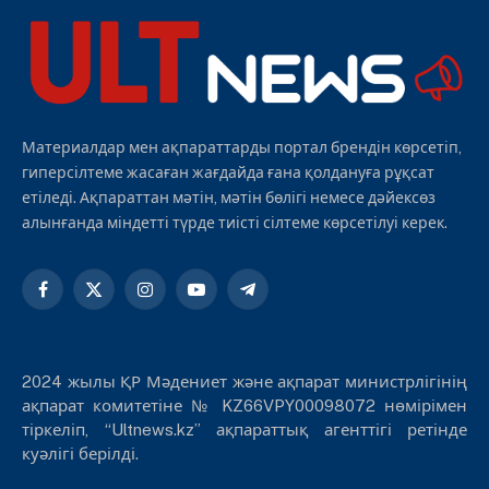
Материалдар мен ақпараттарды портал брендін көрсетіп,
гиперсілтеме жасаған жағдайда ғана қолдануға рұқсат
етіледі. Ақпараттан мәтін, мәтін бөлігі немесе дәйексөз
алынғанда міндетті түрде тиісті сілтеме көрсетілуі керек.
Facebook
X
Instagram
YouTube
Telegram
(Twitter)
2024 жылы ҚР Мәдениет және ақпарат министрлігінің
ақпарат комитетіне № KZ66VPY00098072 нөмірімен
тіркеліп, “Ultnews.kz” ақпараттық агенттігі ретінде
куәлігі берілді.