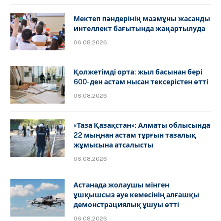
Мектеп пәндерінің мазмұны жасанды
интеллект бағытында жаңартылуда
06.08.2026
Қолжетімді орта: жыл басынан бері
600-ден астам нысан тексерістен өтті
06.08.2026
«Таза Қазақстан»: Алматы облысында
22 мыңнан астам тұрғын тазалық
жұмысына атсалысты
06.08.2026
Астанада жолаушы мінген
ұшқышсыз әуе кемесінің алғашқы
демонстрациялық ұшуы өтті
06.08.2026