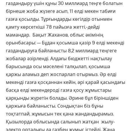
газдандыру үшін құны 30 миллиард теңге болатын
бірнеше жоба жүзеге асып, 11 елді мекен табиғи
газға қосылды. Тұрғындарды көгілдір отынмен
қамту көрсеткіші 78 пайызға жетті,-дейді
мамандар. Бақыт Жаханов, облыс әкімінің
орынбасары: — Бұдан қосымша қазір 9 елді мекенді
газдандыруға байланысты 8,2 миллиард теңгеге
жобалар әзірленді. Алдағы бюджетті нақтылау
барысында осы мәселені талқылап, қосымша
қаржы аламыз деп жоспарлап отырмыз. Әр елді
мекенді газға қосқаннан кейін, әрі қарай қасындағы
басқа елді мекендероді газға қосу жұмыстары
қарқынды жүретін болады. Әрине бұл біріншіден
қаржыға байланысты. Сондықтан біз бұны
тоқтатпай, жұмысын тек қана жандандырамыз.
Қызылорда облысында салынып жатқан жылу-
электр орталығы да газбен жұмыс істейді. Жаңа