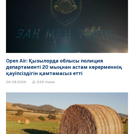
Open Air: Қызылорда облысы полиция
департаменті 20 мыңнан астам көрерменнің
қауіпсіздігін қамтамасыз етті
06.08.2026
639
Views