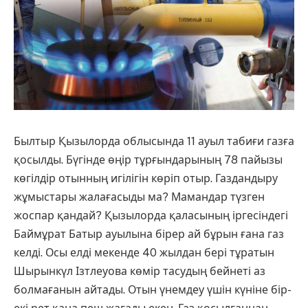
Былтыр Қызылорда облысында 11 ауыл табиғи газға
қосылды. Бүгінде өңір тұрғындарының 78 пайызы
көгілдір отынның игілігін көріп отыр. Газдандыру
жұмыстары жалағасыды ма? Мамандар түзген
жоспар қандай? Қызылорда қаласының іргесіндегі
Баймұрат Батыр ауылына бірер ай бұрын ғана газ
келді. Осы елді мекенде 40 жылдан бері тұратын
Шырынкүл Ізтлеуова көмір тасудың бейнеті аз
болмағанын айтады. Отын үнемдеу үшін күніне бір-