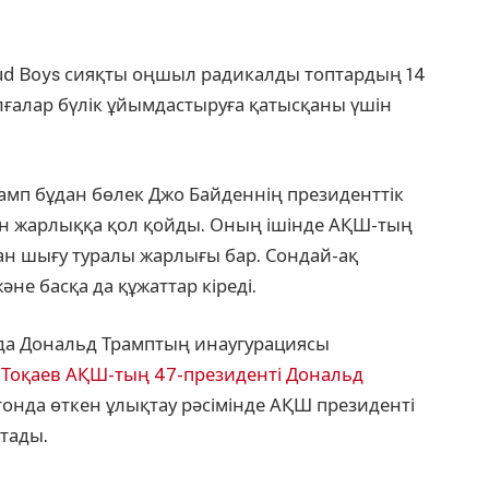
oud Boys сияқты оңшыл радикалды топтардың 14
ұлғалар бүлік ұйымдастыруға қатысқаны үшін
амп бұдан бөлек Джо Байденнің президенттік
ын жарлыққа қол қойды. Оның ішінде АҚШ-тың
ан шығу туралы жарлығы бар. Сондай-ақ
е басқа да құжаттар кіреді.
онда Дональд Трамптың инаугурациясы
Тоқаев АҚШ-тың 47-президенті Дональд
онда өткен ұлықтау рәсімінде АҚШ президенті
қтады.