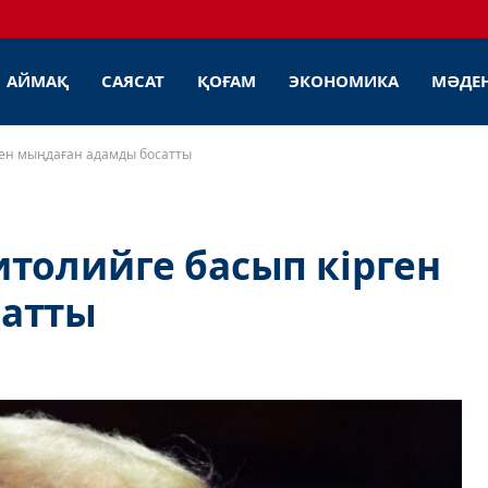
АЙМАҚ
САЯСАТ
ҚОҒАМ
ЭКОНОМИКА
МӘДЕ
ген мыңдаған адамды босатты
толийге басып кірген
сатты