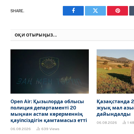
SHARE.
Facebook
Twitter
Pinteres
ОҚИ ОТЫРЫҢЫЗ...
Open Air: Қызылорда облысы
Қазақстанда 2
полиция департаменті 20
жуық мал азы
мыңнан астам көрерменнің
дайындалды
қауіпсіздігін қамтамасыз етті
06.08.2026
1 4
06.08.2026
639
Views