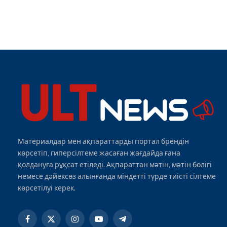
Материалдар мен ақпараттарды портал брендін
көрсетіп, гиперсілтеме жасаған жағдайда ғана
қолдануға рұқсат етіледі. Ақпараттан мәтін, мәтін бөлігі
немесе дәйексөз алынғанда міндетті түрде тиісті сілтеме
көрсетілуі керек.
Facebook
X
Instagram
YouTube
Telegram