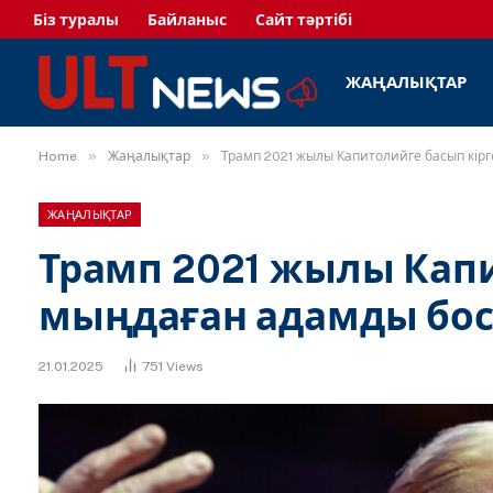
Біз туралы
Байланыс
Сайт тәртібі
ЖАҢАЛЫҚТАР
»
»
Home
Жаңалықтар
Трамп 2021 жылы Капитолийге басып кір
ЖАҢАЛЫҚТАР
Трамп 2021 жылы Капи
мыңдаған адамды бо
21.01.2025
751
Views