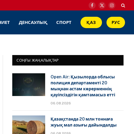
Facebook
X
Instagram
(Twitter)
НИЕТ
ДЕНСАУЛЫҚ
СПОРТ
ҚАЗ
РУС
СОҢҒЫ ЖАҢАЛЫҚТАР
Open Air: Қызылорда облысы
полиция департаменті 20
мыңнан астам көрерменнің
қауіпсіздігін қамтамасыз етті
06.08.2026
Қазақстанда 20 млн тоннаға
жуық мал азығы дайындалды
06.08.2026