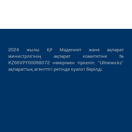
2024 жылы ҚР Мәдениет және ақпарат
министрлігінің ақпарат комитетіне №
KZ66VPY00098072 нөмірімен тіркеліп, “Ultnews.kz”
ақпараттық агенттігі ретінде куәлігі берілді.