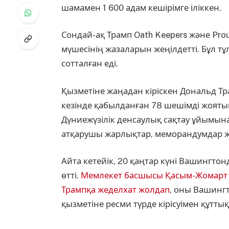
шамамен 1 600 адам кешірімге іліккен.
Сондай-ақ Трамп Oath Keepers және Pr
мүшесінің жазаларын жеңілдетті. Бұл т
сотталған еді.
Қызметіне жаңадан кіріскен Дональд Тр
кезінде қабылданған 78 шешімді жоят
Дүниежүзілік денсаулық сақтау ұйымын
атқарушы жарлықтар, меморандумдар жән
Айта кетейік, 20 қаңтар күні Вашингт
өтті.
Мемлекет басшысы Қасым-Жомарт 
Трампқа жеделхат жолдап
, оны Вашингт
қызметіне ресми түрде кірісуімен құтты