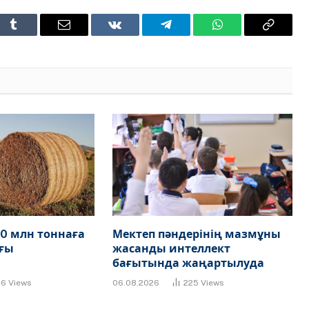
t
Tumblr
Email
VKontakte
Telegram
WhatsApp
Copy
Link
0 млн тоннаға
Мектеп пәндерінің мазмұны
ғы
жасанды интеллект
бағытында жаңартылуда
86
Views
06.08.2026
225
Views