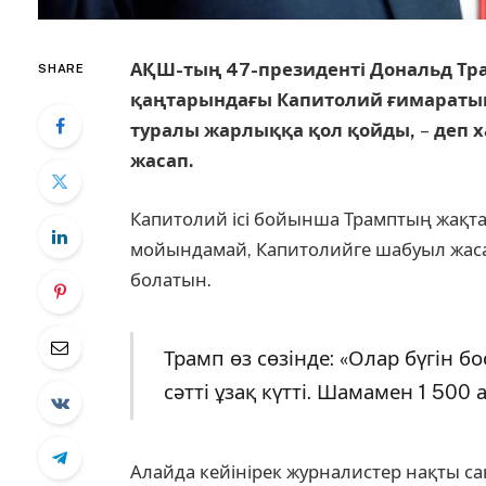
АҚШ-тың 47-президенті Дональд Тра
SHARE
қаңтарындағы Капитолий ғимаратын
туралы жарлыққа қол қойды,
–
деп х
жасап.
Капитолий ісі бойынша Трамптың жақта
мойындамай, Капитолийге шабуыл жасап
болатын.
Трамп өз сөзінде: «Олар бүгін б
сәтті ұзақ күтті. Шамамен 1 500 а
Алайда кейінірек журналистер нақты с