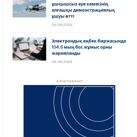
ұшқышсыз әуе кемесінің
алғашқы демонстрациялық
ұшуы өтті
06.08.2026
Электрондық еңбек биржасында
104,6 мың бос жұмыс орны
жарияланды
06.08.2026
Advertisement