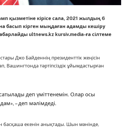
мп қызметіне кірісе сала, 2021 жылдың 6
а басып кірген мыңдаған адамды кешіру
абарлайды ultnews.kz kursiv.media-ға сілтеме
стары Джо Байденнің президенттік жеңісін
, Вашингтонда тәртіпсіздік ұйымдастырған
осатылады деп үміттенемін. Олар осы
дам», – деп мәлімдеді.
ан басқаша екенін анықтады. Шын мәнінде,