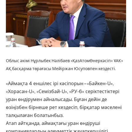
Облыс әкімі Нұрлыбек Нәлібаев «ҚазАтомӨнеркәсіп» ҰАК»
АҚ басқарма төрағасы Мейіржан Юсуповпен кездесті.
«Аймақта 4 еншілес ірі кәсіпорын – «Байкен-U»,
«Хорасан-U», «Семізбай-U», «РУ-6» серіктестіктері
уран өндірумен айналысады. Бұған дейін де
өзіңізбен бірнеше рет кездесіп, бірқатар мәселені
талқылаған болатынбыз.
Атап айтқанда, аймақтағы уран өндіруші
компаниялардың әлеуметтік жауапкершілігі