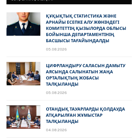
ҚҰҚЫҚТЫҚ СТАТИСТИКА ЖӘНЕ
АРНАЙЫ ЕСЕПКЕ АЛУ ЖӨНІНДЕГІ
КОМИТЕТТІҢ ҚЫЗЫЛОРДА ОБЛЫСЫ
БОЙЫНША ДЕПАРТАМЕНТІНІҢ
БАСШЫСЫ ТАҒАЙЫНДАЛДЫ
05.08.2026
ЦИФРЛАНДЫРУ САЛАСЫН ДАМЫТУ
АЯСЫНДА САЛЫНАТЫН ЖАҢА
ОРТАЛЫҚТЫҢ ЖОБАСЫ
ТАЛҚЫЛАНДЫ
05.08.2026
ОТАНДЫҚ ТАУАРЛАРДЫ ҚОЛДАУДА
АТҚАРЫЛҒАН ЖҰМЫСТАР
ТАЛҚЫЛАНДЫ
04.08.2026