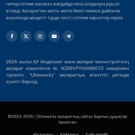
гиперсілтеме жасаған жағдайда ғана қолдануға рұқсат
етіледі. Ақпараттан мәтін, мәтін бөлігі немесе дәйексөз
алынғанда міндетті түрде тиісті сілтеме көрсетілуі керек.
Facebook
X
Instagram
YouTube
Telegram
(Twitter)
2024 жылы ҚР Мәдениет және ақпарат министрлігінің
ақпарат комитетіне № KZ66VPY00098072 нөмірімен
тіркеліп, “Ultnews.kz” ақпараттық агенттігі ретінде
куәлігі берілді.
©2023- 2026 / Ultnews.kz ақпараттық сайты/ Барлық құқықтар
тіркелген.
Біз туралы
Байланыс
Сайт тәртібі