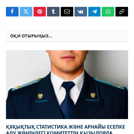
Facebook
Twitter
Pinterest
Tumblr
Email
VKontakte
Telegram
WhatsApp
Copy
Link
ОҚИ ОТЫРЫҢЫЗ...
ҚҰҚЫҚТЫҚ СТАТИСТИКА ЖӘНЕ АРНАЙЫ ЕСЕПКЕ
АЛУ ЖӨНІНДЕГІ КОМИТЕТТІҢ ҚЫЗЫЛОРДА