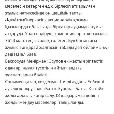
мәселесін көтерген едік. Бірлесіп атқарылған
жұмыс нәтижесінде оң шешімін тапты.
«ҚазАтомӨнеркәсіп» акционерлік қоғамы
Қызылорда облысында бірқатар ауқымды жұмыс
атқаруда. Уран өндіруші компаниялар өткен жылы
751,3 млн. теңге салық төлеген. Бұл бағыттағы
жұмыс әрі қарай жалғасын табады деп ойлаймын», –
деді Н.Нәлібаев.
Басқосуда Мейіржан Юсупов екіжақты әріптестік
одан әрі нығая түсетінін айтып, алдағы
жоспарларын бөлісті.
Сонымен қатар, кездесуде Шиелі ауданы Еңбекші
ауылдық округінде «Батыс Еуропа – Батыс Қытай»
жолы арқылы көпір салу, 13 шақырымға дейінгі
жолды жөндеу мәселелері талқыланды.