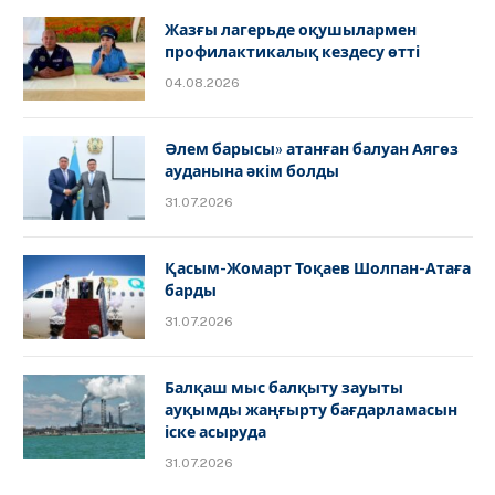
Жазғы лагерьде оқушылармен
профилактикалық кездесу өтті
04.08.2026
Әлем барысы» атанған балуан Аягөз
ауданына әкім болды
31.07.2026
Қасым-Жомарт Тоқаев Шолпан-Атаға
барды
31.07.2026
Балқаш мыс балқыту зауыты
ауқымды жаңғырту бағдарламасын
іске асыруда
31.07.2026