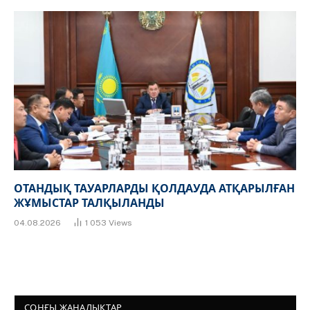
ОТАНДЫҚ ТАУАРЛАРДЫ ҚОЛДАУДА АТҚАРЫЛҒАН
ЖҰМЫСТАР ТАЛҚЫЛАНДЫ
04.08.2026
1 053
Views
СОҢҒЫ ЖАҢАЛЫҚТАР