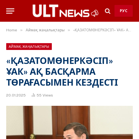
РУС
»
»
Home
Аймақ жаңалықтары
«ҚАЗАТОМӨНЕРКӘСІП» ҰАК» АҚ БАСҚАРМА ТӨРАҒАСЫМЕН КЕЗДЕСТІ
АЙМАҚ ЖАҢАЛЫҚТАРЫ
«ҚАЗАТОМӨНЕРКӘСІП»
ҰАК» АҚ БАСҚАРМА
ТӨРАҒАСЫМЕН КЕЗДЕСТІ
20.01.2025
55
Views