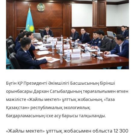
Бүгін ҚР Президенті Әкімшілігі Басшысының бірінші
орынбасары Дархан Сатыбалдының төрағалығымен өткен
мәжілісте «Жайлы мектеп» ұлттық жобасының, «Таза
Қазақстан» республикалық экологиялық
бағдарламасының іске асу барысы талқыланды.
«Жайлы мектеп» ұлттық жобасымен облыста 12 300