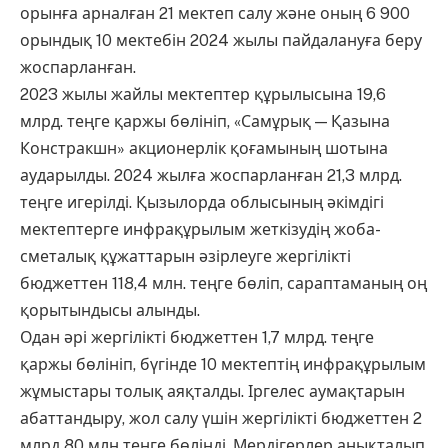
орынға арналған 21 мектеп салу және оның 6 900
орындық 10 мектебін 2024 жылы пайдалануға беру
жоспарланған.
2023 жылы жайлы мектептер құрылысына 19,6
млрд. теңге қаржы бөлініп, «Самұрық — Қазына
Констракшн» акционерлік қоғамының шотына
аударылды. 2024 жылға жоспарланған 21,3 млрд.
теңге игерілді. Қызылорда облысының әкімдігі
мектептерге инфрақұрылым жеткізудің жоба-
сметалық құжаттарын әзірлеуге жергілікті
бюджеттен 118,4 млн. теңге бөліп, сараптаманың оң
қорытындысы алынды.
Одан әрі жергілікті бюджеттен 1,7 млрд. теңге
қаржы бөлініп, бүгінде 10 мектептің инфрақұрылым
жұмыстары толық аяқталды. Іргелес аумақтарын
абаттандыру, жол салу үшін жергілікті бюджеттен 2
млрд 80 млн теңге бөлінді. Мердігерлер анықталып,