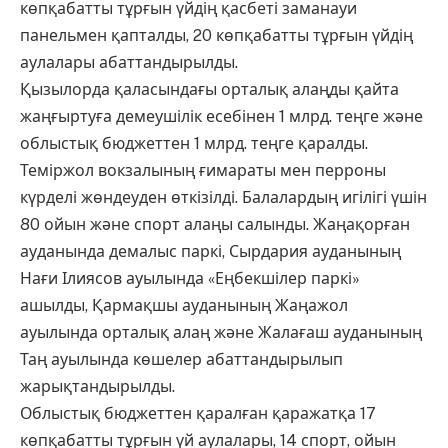
көпқабатты тұрғын үйдің қасбеті заманауи
панельмен қапталды, 20 көпқабатты тұрғын үйдің
аулалары абаттандырылды.
Қызылорда қаласындағы орталық алаңды қайта
жаңғыртуға демеушілік есебінен 1 млрд. теңге және
облыстық бюджеттен 1 млрд. теңге қаралды.
Теміржол вокзалының ғимараты мен перроны
күрделі жөндеуден өткізілді. Балалардың игілігі үшін
80 ойын және спорт алаңы салынды. Жаңақорған
ауданында демалыс паркі, Сырдария ауданының
Нағи Ілиясов ауылында «Еңбекшілер паркі»
ашылды, Қармақшы ауданының Жаңажол
ауылында орталық алаң және Жалағаш ауданының
Таң ауылында көшелер абаттандырылып
жарықтандырылды.
Облыстық бюджеттен қаралған қаражатқа 17
көпқабатты тұрғын үй аулалары, 14 спорт, ойын