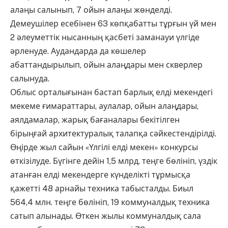
алаңы салынып, 7 ойын алаңы жөнделді.
Демеушілер есебінен 63 көпқабатты тұрғын үй мен
2 әлеуметтік нысанның қасбеті заманауи үлгіде
әрленуде. Аудандарда да көшелер
абаттандырылып, ойын алаңдары мен скверлер
салынуда.
Облыс орталығынан бастап барлық елді мекендегі
мекеме ғимараттары, аулалар, ойын алаңдары,
аялдамалар, жарық бағаналары бекітілген
бірыңғай архитектуралық талапқа сәйкестендірілді.
Өңірде жыл сайын «Үлгілі елді мекен» конкурсы
өткізілуде. Бүгінге дейін 1,5 млрд. теңге бөлініп, үздік
атанған елді мекендерге күнделікті тұрмысқа
қажетті 48 арнайы техника табысталды. Биыл
564,4 млн. теңге бөлініп, 19 коммуналдық техника
сатып алынады. Өткен жылы коммуналдық сала