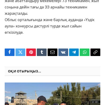
және абаттандыру мекемелері 73 техникамен, жыл
соңына дейін тағы да 33 арнайы техникамен
жарақталды.
Облыс орталығында және барлық ауданда «Үздік
аула» конкурсы дәстүрлі түрде жыл сайын
өткізілуде.
Facebook
Twitter
Pinterest
Tumblr
Email
VKontakte
Telegram
WhatsApp
Copy
Link
ОҚИ ОТЫРЫҢЫЗ...