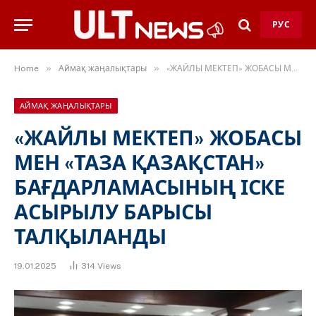
РУС
»
»
Home
Аймақ жаңалықтары
«ЖАЙЛЫ МЕКТЕП» ЖОБАСЫ МЕН «ТАЗА ҚАЗАҚСТАН» БАҒДАРЛАМАСЫНЫҢ ІСКЕ АСЫРЫЛУ БАРЫСЫ ТАЛҚЫЛАНДЫ
АЙМАҚ ЖАҢАЛЫҚТАРЫ
«ЖАЙЛЫ МЕКТЕП» ЖОБАСЫ
МЕН «ТАЗА ҚАЗАҚСТАН»
БАҒДАРЛАМАСЫНЫҢ ІСКЕ
АСЫРЫЛУ БАРЫСЫ
ТАЛҚЫЛАНДЫ
19.01.2025
314
Views