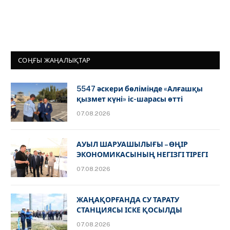
СОҢҒЫ ЖАҢАЛЫҚТАР
5547 әскери бөлімінде «Алғашқы
қызмет күні» іс-шарасы өтті
07.08.2026
АУЫЛ ШАРУАШЫЛЫҒЫ – ӨҢІР
ЭКОНОМИКАСЫНЫҢ НЕГІЗГІ ТІРЕГІ
07.08.2026
ЖАҢАҚОРҒАНДА СУ ТАРАТУ
СТАНЦИЯСЫ ІСКЕ ҚОСЫЛДЫ
07.08.2026