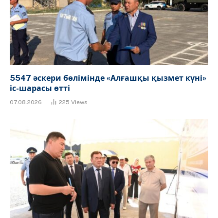
5547 әскери бөлімінде «Алғашқы қызмет күні»
іс-шарасы өтті
07.08.2026
225
Views