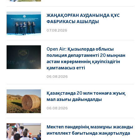
ЖАҢАҚОРҒАН АУДАНЫНДА ҚҰС
ФАБРИКАСЫ АШЫЛДЫ
07.08.2026
Open Air: Қызылорда облысы
полиция департаменті 20 мыңнан
астам көрерменнің қауіпсіздігін
қамтамасыз етті
06.08.2026
Қазақстанда 20 млн тоннаға жуық
мал азығы дайындалды
06.08.2026
Мектеп пәндерінің мазмұны жасанды
интеллект бағытында жаңартылуда