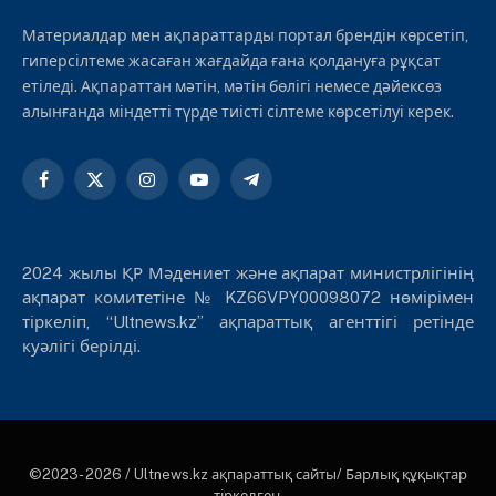
Материалдар мен ақпараттарды портал брендін көрсетіп,
гиперсілтеме жасаған жағдайда ғана қолдануға рұқсат
етіледі. Ақпараттан мәтін, мәтін бөлігі немесе дәйексөз
алынғанда міндетті түрде тиісті сілтеме көрсетілуі керек.
Facebook
X
Instagram
YouTube
Telegram
(Twitter)
2024 жылы ҚР Мәдениет және ақпарат министрлігінің
ақпарат комитетіне № KZ66VPY00098072 нөмірімен
тіркеліп, “Ultnews.kz” ақпараттық агенттігі ретінде
куәлігі берілді.
©2023- 2026 / Ultnews.kz ақпараттық сайты/ Барлық құқықтар
тіркелген.