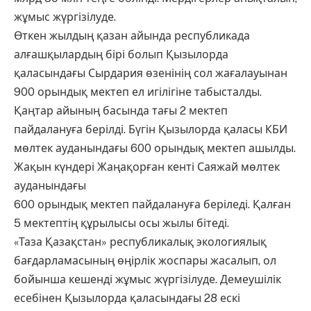
жұмыс жүргізілуде.
Өткен жылдың қазан айында республикада
алғашқылардың бірі болып Қызылорда
қаласындағы Сырдария өзенінің сол жағалауынан
900 орындық мектеп ел игілігіне табысталды.
Қаңтар айының басында тағы 2 мектеп
пайдалануға берілді. Бүгін Қызылорда қаласы КБИ
мөлтек ауданындағы 600 орындық мектеп ашылды.
Жақын күндері Жаңақорған кенті Саяжай мөлтек
ауданындағы
600 орындық мектеп пайдалануға беріледі. Қалған
5 мектептің құрылысы осы жылы бітеді.
«Таза Қазақстан» республикалық экологиялық
бағдарламасының өңірлік жоспары жасалып, ол
бойынша кешенді жұмыс жүргізілуде. Демеушілік
есебінен Қызылорда қаласындағы 28 ескі