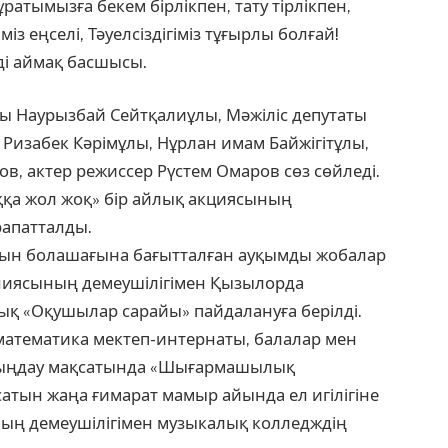
ратымызға бекем бірлікпен, тату тірлікпен,
міз еңселі, Тәуелсіздігіміз тұғырлы болғай!
еді аймақ басшысы.
 Наурызбай Сейтқалиұлы, Мәжіліс депутаты
Ризабек Кәрімұлы, Нұрлан имам Байжігітұлы,
 актер режиссер Рүстем Омаров сөз сөйледі.
ққа жол жоқ» бір айлық акциясының
рапатталды.
рқын болашағына бағытталған ауқымды жобалар
ниясының демеушілігімен Қызылорда
ық «Оқушылар сарайы» пайдалануға берілді.
-математика мектеп-интернаты, балалар мен
ыңдау мақсатында «Шығармашылық
атын жаңа ғимарат мамыр айында ел игілігіне
ның демеушілігімен музыкалық колледждің