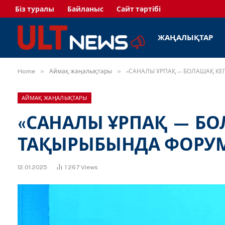
Біз туралы
Байланыс
Сайт тәртібі
ЖАҢАЛЫҚТАР
»
»
Home
Аймақ жаңалықтары
«САНАЛЫ ҰРПАҚ — БОЛАШАҚ КЕ
АЙМАҚ ЖАҢАЛЫҚТАРЫ
«САНАЛЫ ҰРПАҚ — БО
ТАҚЫРЫБЫНДА ФОРУМ
12.01.2025
1 267
Views