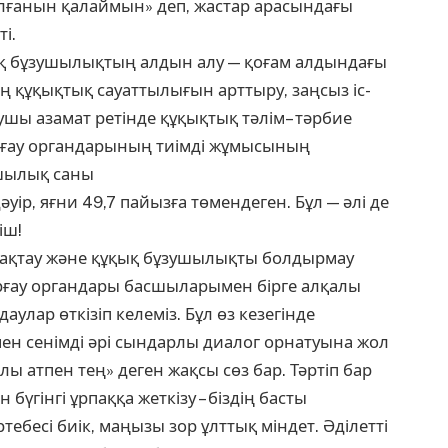
 болғанын қалаймын» деп, жастар арасындағы
і.
ық бұзушылықтың алдын алу — қоғам алдындағы
дың құқықтық сауаттылығын арттыру, заңсыз іс-
ушы азамат ретінде құқықтық тәлім– тәрбие
орғау органдарының тиімді жұмысының
ушылық саны
ір, яғни 49,7 пайызға төмендеген. Бұл — әлі де
іш!
 сақтау және құқық бұзушылықты болдырмау
рғау органдары басшыларымен бірге алқалы
улар өткізіп келеміз. Бұл өз кезегінде
ен сенімді әрі сындарлы диалог орнатуына жол
лы атпен тең» деген жақсы сөз бар. Тәртіп бар
үгінгі ұрпаққа жеткізу – біздің басты
ртебесі биік, маңызы зор ұлттық міндет. Әділетті