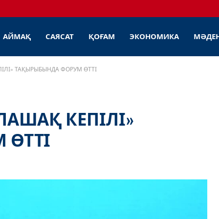
АЙМАҚ
САЯСАТ
ҚОҒАМ
ЭКОНОМИКА
МӘДЕ
ПІЛІ» ТАҚЫРЫБЫНДА ФОРУМ ӨТТІ
ЛАШАҚ КЕПІЛІ»
 ӨТТІ