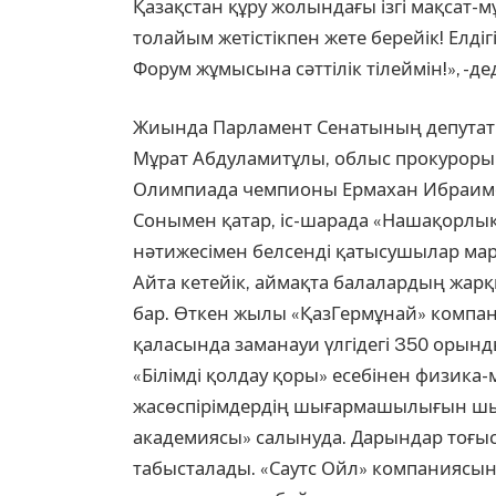
Қазақстан құру жолындағы ізгі мақсат-мұ
толайым жетістікпен жете берейік! Елдігі
Форум жұмысына сәттілік тілеймін!», -д
Жиында Парламент Сенатының депутаты
Мұрат Абдуламитұлы, облыс прокуроры 
Олимпиада чемпионы Ермахан Ибраимов,
Сонымен қатар, іс-шарада «Нашақорлы
нәтижесімен белсенді қатысушылар ма
Айта кетейік, аймақта балалардың жа
бар. Өткен жылы «ҚазГермұнай» компа
қаласында заманауи үлгідегі 350 орынд
«Білімді қолдау қоры» есебінен физика
жасөспірімдердің шығармашылығын ш
академиясы» салынуда. Дарындар тоғыс
табысталады. «Саутс Ойл» компаниясы