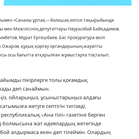
суымен «Саналы ұрпақ — болашақ кепілі тақырыбында
ы мен Мәжілісінің депутаттары Наурызбай Байқадамов,
мбетов, Мұрат Ергешбаев, Бас прокуратура өкілі
к Ожаров, құқық қорғау органдарының,жауапты
сы осы бағытта атқарылған жұмыстарға тоқталып,
 пайымды пікірлерге толы қоғамдық
ады деп санаймын.
ріңіз, ойларыңыз, ұсыныстарыңыз алдағы
тымызға жетуге септігін тигізеді.
еспубликалық «Ана тілі» газетіне берген
 болмысына жат идеялардың жетегінде
е бой алдырмаса екен деп тілеймін. Олардың