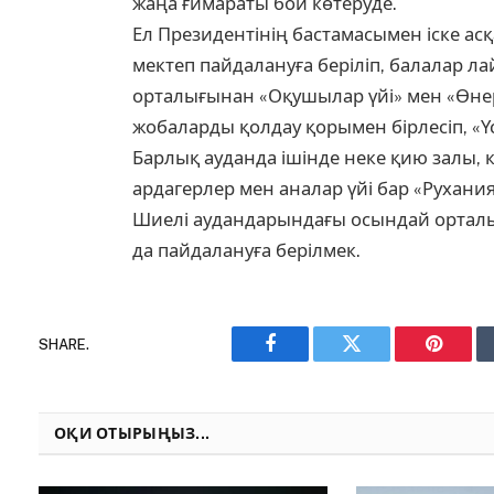
жаңа ғимараты бой көтеруде.
Ел Президентінің бастамасымен іске ас
мектеп пайдалануға беріліп, балалар л
орталығынан «Оқушылар үйі» мен «Өнер 
жобаларды қолдау қорымен бірлесіп, «Ү
Барлық ауданда ішінде неке қию залы, к
ардагерлер мен аналар үйі бар «Рухан
Шиелі аудандарындағы осындай орталы
да пайдалануға берілмек.
SHARE.
Facebook
Twitter
Pinteres
ОҚИ ОТЫРЫҢЫЗ...