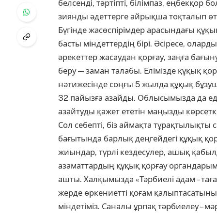
белсенді, тәртіпті, білімпаз, еңбекқор
зиянды әдеттерге айрықша тоқталып өтт
Бүгінде жасөспірімдер арасындағы құқ
басты міндеттердің бірі. Әсіресе, олар
әрекеттер жасаудан қорғау, заңға бағын
беру — заман талабы. Елімізде құқық қ
нәтижесінде соңғы 5 жылда құқық бұз
32 пайызға азайды. Облысымызда да едәу
азайтуды қажет ететін маңызды көрсетк
Сол себепті, біз аймақта тұрақтылықты
бағытында барлық деңгейдегі құқық қо
жиындар, түрлі кездесулер, ашық қабылда
азаматтардың құқық қорғау органдарым
ашты. Халқымызда «Тәрбиелі адам – таға
жерде өркениетті қоғам қалыптасатынын б
міндетіміз. Саналы ұрпақ тәрбиелеу – мә