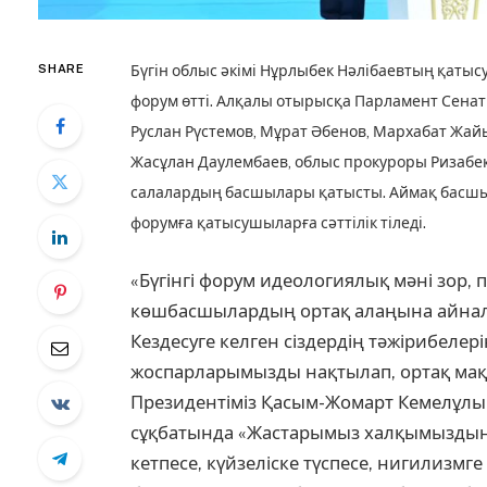
SHARE
Бүгін облыс әкімі Нұрлыбек Нәлібаевтың қаты
форум өтті. Алқалы отырысқа Парламент Сенат
Руслан Рүстемов, Мұрат Әбенов, Мархабат Жайы
Жасұлан Даулембаев, облыс прокуроры Ризабе
салалардың басшылары қатысты. Аймақ басшы
форумға қатысушыларға сәттілік тіледі.
«Бүгінгі форум идеологиялық мәні зор,
көшбасшылардың ортақ алаңына айнал
Кездесуге келген сіздердің тәжірибеле
жоспарларымызды нақтылап, ортақ мақса
Президентіміз Қасым-Жомарт Кемелұлы р
сұқбатында «Жастарымыз халқымыздың
кетпесе, күйзеліске түспесе, нигилизмг