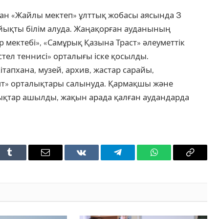
қан «Жайлы мектеп» ұлттық жобасы аясында 3
айықты білім алуда. Жаңақорған ауданының
мектебі», «Самұрық Қазына Траст» әлеуметтік
стел теннисі» орталығы іске қосылды.
ітапхана, музей, архив, жастар сарайы,
ият» орталықтары салынуда. Қармақшы және
қтар ашылды, жақын арада қалған аудандарда
t
Tumblr
Email
VKontakte
Telegram
WhatsApp
Copy
Link