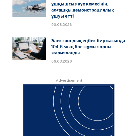
ұшқышсыз әуе кемесінің
алғашқы демонстрациялық
ұшуы өтті
06.08.2026
Электрондық еңбек биржасында
104,6 мың бос жұмыс орны
жарияланды
06.08.2026
Advertisement