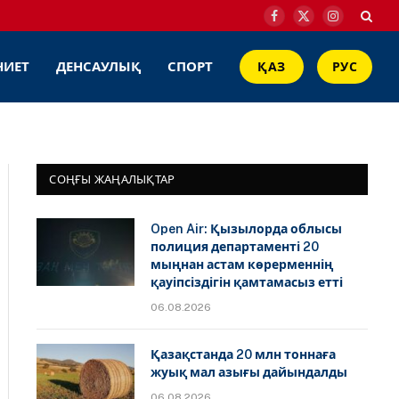
Facebook
X
Instagram
(Twitter)
НИЕТ
ДЕНСАУЛЫҚ
СПОРТ
ҚАЗ
РУС
СОҢҒЫ ЖАҢАЛЫҚТАР
Open Air: Қызылорда облысы
полиция департаменті 20
мыңнан астам көрерменнің
қауіпсіздігін қамтамасыз етті
06.08.2026
Қазақстанда 20 млн тоннаға
жуық мал азығы дайындалды
06.08.2026