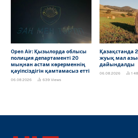
Open Air: Қызылорда облысы
Қазақстанда 2
полиция департаменті 20
жуық мал азы
мыңнан астам көрерменнің
дайындалды
қауіпсіздігін қамтамасыз етті
06.08.2026
1 4
06.08.2026
639
Views