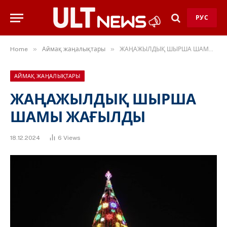
РУС
»
»
Home
Аймақ жаңалықтары
ЖАҢАЖЫЛДЫҚ ШЫРША ШАМЫ ЖАҒЫЛДЫ
АЙМАҚ ЖАҢАЛЫҚТАРЫ
ЖАҢАЖЫЛДЫҚ ШЫРША
ШАМЫ ЖАҒЫЛДЫ
18.12.2024
6
Views