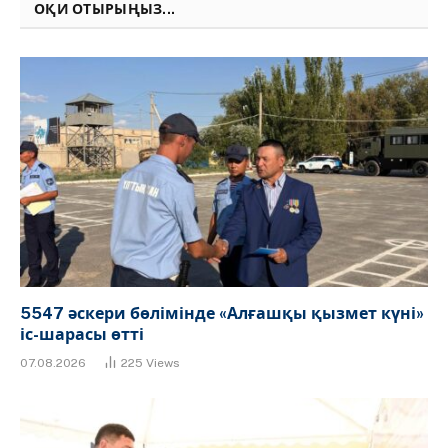
ОҚИ ОТЫРЫҢЫЗ...
5547 әскери бөлімінде «Алғашқы қызмет күні»
іс-шарасы өтті
07.08.2026
225
Views