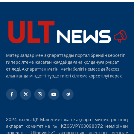
Материалдар мен ақпараттарды портал брендін көрсетіп,
гиперсілтеме жасаған жағдайда ғана қолдануға рұқсат
етіледі. Ақпараттан мәтін, мәтін бөлігі немесе дәйексөз
алынғанда міндетті түрде тиісті сілтеме көрсетілуі керек.
Facebook
X
Instagram
YouTube
Telegram
(Twitter)
2024 жылы ҚР Мәдениет және ақпарат министрлігінің
ақпарат комитетіне № KZ66VPY00098072 нөмірімен
тіркеліп, “Ultnews.kz” ақпараттық агенттігі ретінде