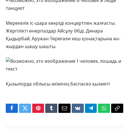
Мерекелік іс-шара көңілді концертпен жалғасты.
Жергілікті өнерпаздар Айсұлу Әбді, Динара
Қыдырбай, Аружан Төреғали кеш қонақтарына ән-
жырдан шашу шашты.
Қызылорда облысы әкімінің баспасөз қызметі
Facebook
Twitter
Pinterest
Tumblr
Email
VKontakte
Telegram
WhatsApp
Copy
Link