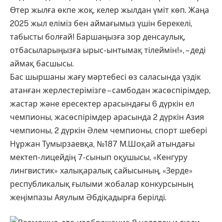
Өтер жылға өкпе жоқ, келер жылдан үміт көп. Жаңа
2025 жыл еліміз бен аймағымыз үшін берекелі,
табысты болғай! Баршаңызға зор денсаулық,
отбасыларыңызға ырыс-ынтымақ тілеймін!», – деді
аймақ басшысы.
Бас шыршаны жағу мәртебесі өз саласында үздік
атанған жерлестерімізге – самбодан жасөспірімдер,
жастар және ересектер арасындағы 6 дүркін ел
чемпионы, жасөспірімдер арасында 2 дүркін Азия
чемпионы, 2 дүркін Әлем чемпионы, спорт шебері
Нұржан Тумырзаевқа, №187 М.Шоқай атындағы
мектеп-лицейдің 7-сынып оқушысы, «Кенгуру
лингвистик» халықаралық сайысының, «Зерде»
республикалық ғылыми жобалар конкурсының
жеңімпазы Аяулым Әбдіқадырға берілді.