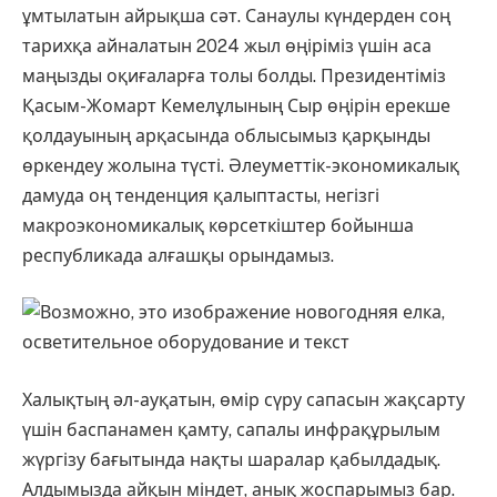
ұмтылатын айрықша сәт. Санаулы күндерден соң
тарихқа айналатын 2024 жыл өңіріміз үшін аса
маңызды оқиғаларға толы болды. Президентіміз
Қасым-Жомарт Кемелұлының Сыр өңірін ерекше
қолдауының арқасында облысымыз қарқынды
өркендеу жолына түсті. Әлеуметтік-экономикалық
дамуда оң тенденция қалыптасты, негізгі
макроэкономикалық көрсеткіштер бойынша
республикада алғашқы орындамыз.
Халықтың әл-ауқатын, өмір сүру сапасын жақсарту
үшін баспанамен қамту, сапалы инфрақұрылым
жүргізу бағытында нақты шаралар қабылдадық.
Алдымызда айқын міндет, анық жоспарымыз бар.