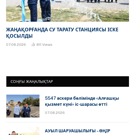
ЖАҢАҚОРҒАНДА СУ ТАРАТУ СТАНЦИЯСЫ ІСКЕ
ҚОСЫЛДЫ
07.08.2026
811
Views
СОҢҒЫ ЖАҢАЛЫҚТАР
5547 әскери бөлімінде «Алғашқы
қызмет күні» іс-шарасы өтті
07.08.2026
АУЫЛ ШАРУАШЫЛЫҒЫ – ӨҢІР