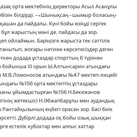
зақ орта мектебінің директоры Асыл Асанұлы
ізін білдірді. – «Шынықсаң – шымыр боласың»
қашан да пайдалы. Күні бойы өзіңді сергек
не, бұл жарыстың мәні де, пайдасы да зор.
еп ойлаймын. Бәріңізге жарыста тек сәттілік
танытып, жоғары нәтиже көрсетесіздер деген
өткен додада ұстаздар спорттың 6 түрінен
 бойынша III орын Ы.Алтынсарин атындағы
ды М.В.Ломоносов атындағы №47 мектеп-лицейі
тындағы №156 орта мектептің ұстаздары
араны ұйымдастырған №156 Н.Бекежанов
ігінің жетекшісі Н.Әбжапбарұлы мен аудандық
Рантайқызының еңбегі орасан зор. Бәсі биік
рсетті. Дүбірлі додада оқ бойы озық шыққан
ге естелік кубоктар мен алғыс хаттар