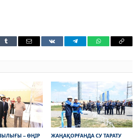
t
Tumblr
Email
VKontakte
Telegram
WhatsApp
Copy
Link
ЫЛЫҒЫ – ӨҢІР
ЖАҢАҚОРҒАНДА СУ ТАРАТУ