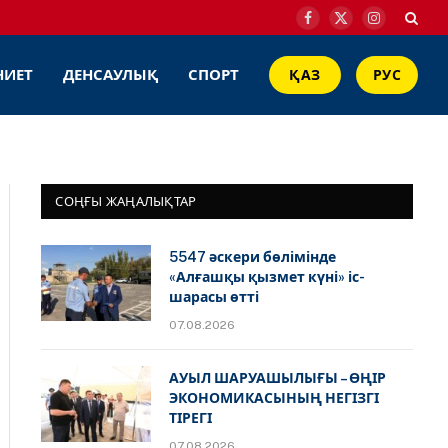
Facebook
X
Instagram
(Twitter)
НИЕТ
ДЕНСАУЛЫҚ
СПОРТ
ҚАЗ
РУС
СОҢҒЫ ЖАҢАЛЫҚТАР
5547 әскери бөлімінде
«Алғашқы қызмет күні» іс-
шарасы өтті
07.08.2026
АУЫЛ ШАРУАШЫЛЫҒЫ – ӨҢІР
ЭКОНОМИКАСЫНЫҢ НЕГІЗГІ
ТІРЕГІ
07.08.2026