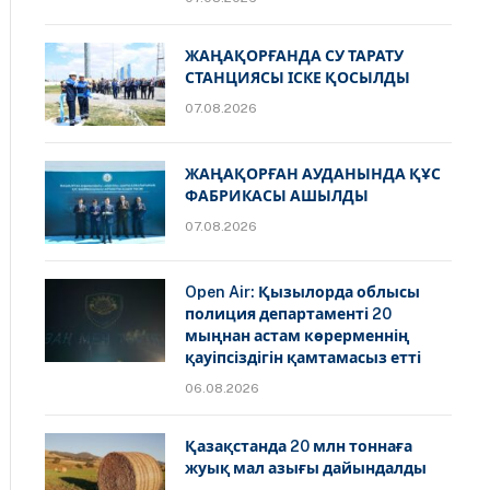
ЖАҢАҚОРҒАНДА СУ ТАРАТУ
СТАНЦИЯСЫ ІСКЕ ҚОСЫЛДЫ
07.08.2026
ЖАҢАҚОРҒАН АУДАНЫНДА ҚҰС
ФАБРИКАСЫ АШЫЛДЫ
07.08.2026
Open Air: Қызылорда облысы
полиция департаменті 20
мыңнан астам көрерменнің
қауіпсіздігін қамтамасыз етті
06.08.2026
Қазақстанда 20 млн тоннаға
жуық мал азығы дайындалды