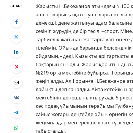
Жарысты Н.Бекежанов атындағы №156 қа
SHARE
ашып, жарысқа қатысушыларға жылы леб
демекші, дене жаттығуы адам баласына 
сезініп жүрудің де бір тәсілі – спорт. Мі
Тәрбиелік жағынан жастарға үлгі-өнеге д
тілеймін. Ойында барынша белсенділік 
ойдамын, – деді. Қызықты әрі тартысты 
бақтарын сынады. Жарыс қорытындысы
№219 орта мектебіне бұйырса, II орын
жеңіп алды. Ал I орынға Н.Бекежанов а
лайықты деп саналды. Айта кетейік, ш
мектебінің денешынықтыру әдіс бірлест
кәсіподақ ұйымының төрайымы Гүлбану 
сайыс жоғары деңгейде ойын өрнегін кө
жеңімпаздар мен ерекше көзге түскендер
табысталды.