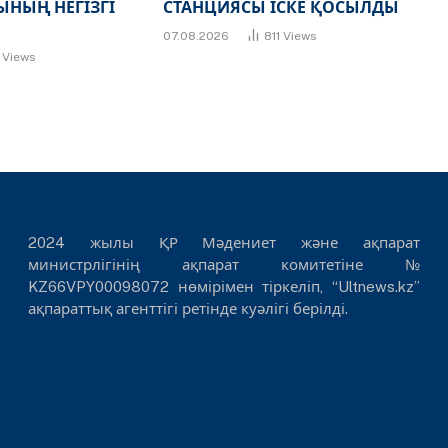
НЫҢ НЕГІЗГІ
СТАНЦИЯСЫ ІСКЕ ҚОСЫЛДЫ
07.08.2026
811
Views
7
Views
2024 жылы ҚР Мәдениет және ақпарат
министрлігінің ақпарат комитетіне №
KZ66VPY00098072 нөмірімен тіркеліп, “Ultnews.kz”
ақпараттық агенттігі ретінде куәлігі берілді.