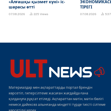
«Алғашқы қызмет күні» іс-
ЭКОНОМИКАСЫ
шарасы өтті
ТІРЕГІ
07.08.2026
225
Views
07.08.2026
53
Материалдар мен ақпараттарды портал брендін
көрсетіп, гиперсілтеме жасаған жағдайда ғана
қолдануға рұқсат етіледі. Ақпараттан мәтін, мәтін бөлігі
немесе дәйексөз алынғанда міндетті түрде тиісті сілтеме
көрсетілуі керек.