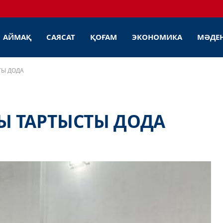
АЙМАҚ
САЯСАТ
ҚОҒАМ
ЭКОНОМИКА
МӘДЕ
ТЫ ДОДА
Ы ТАРТЫСТЫ ДОДА