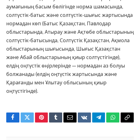
аумағының басым бөлігінде норма шамасында,
солтүстік-батыс және солтүстік-шығыс жартысында
нормадан көп (Батыс Қазақстан, Павлодар
облыстарында, Атырау және Ақтөбе облыстарының
солтүстік-батысында, Солтүстік Қазақстан, Ақмола
облыстарының шығысында, Шығыс Қазақстан
және Абай облыстарының қиыр солтүстігінде),
елдің оңтүстік өңірлерінде — нормадан аз болуы
болжанады (елдің оңтүстік жартысында және
Қарағанды мен Ұлытау облысының қиыр
оңтүстігінде).
Facebook
Twitter
Pinterest
Tumblr
Email
VKontakte
Telegram
WhatsApp
Copy
Link