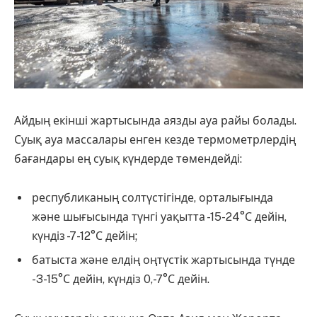
Айдың екінші жартысында аязды ауа райы болады.
Суық ауа массалары енген кезде термометрлердің
бағандары ең суық күндерде төмендейді:
республиканың солтүстігінде, орталығында
және шығысында түнгі уақытта -15-24°С дейін,
күндіз -7-12°С дейін;
батыста және елдің оңтүстік жартысында түнде
-3-15°С дейін, күндіз 0,-7°С дейін.