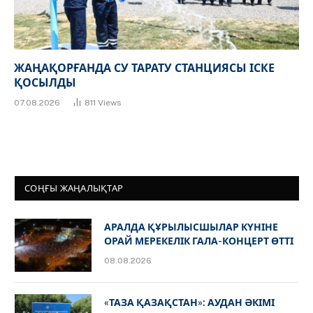
ЖАҢАҚОРҒАНДА СУ ТАРАТУ СТАНЦИЯСЫ ІСКЕ
ҚОСЫЛДЫ
07.08.2026
811
Views
СОҢҒЫ ЖАҢАЛЫҚТАР
АРАЛДА ҚҰРЫЛЫСШЫЛАР КҮНІНЕ
ОРАЙ МЕРЕКЕЛІК ГАЛА-КОНЦЕРТ ӨТТІ
08.08.2026
«ТАЗА ҚАЗАҚСТАН»: АУДАН ӘКІМІ