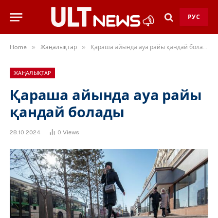
РУС
»
»
Home
Жаңалықтар
Қараша айында ауа райы қандай болады
ЖАҢАЛЫҚТАР
Қараша айында ауа райы
қандай болады
28.10.2024
0
Views