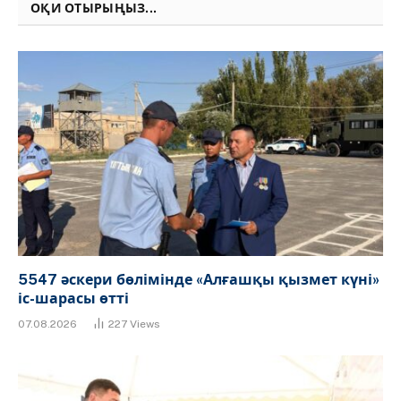
ОҚИ ОТЫРЫҢЫЗ...
5547 әскери бөлімінде «Алғашқы қызмет күні»
іс-шарасы өтті
07.08.2026
227
Views