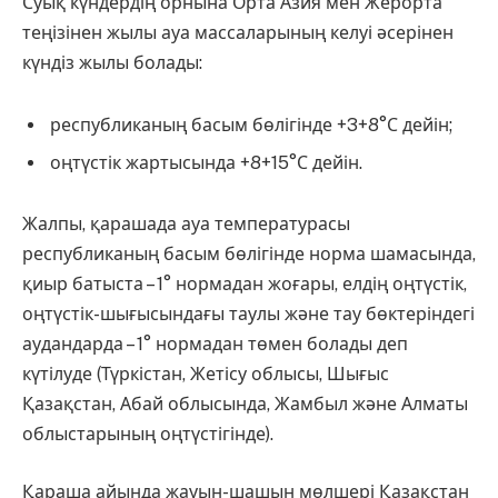
Суық күндердің орнына Орта Азия мен Жерорта
теңізінен жылы ауа массаларының келуі әсерінен
күндіз жылы болады:
республиканың басым бөлігінде +3+8°С дейін;
оңтүстік жартысында +8+15°С дейін.
Жалпы, қарашада ауа температурасы
республиканың басым бөлігінде норма шамасында,
қиыр батыста – 1° нормадан жоғары, елдің оңтүстік,
оңтүстік-шығысындағы таулы және тау бөктеріндегі
аудандарда – 1° нормадан төмен болады деп
күтілуде (Түркістан, Жетісу облысы, Шығыс
Қазақстан, Абай облысында, Жамбыл және Алматы
облыстарының оңтүстігінде).
Қараша айында жауын-шашын мөлшері Қазақстан