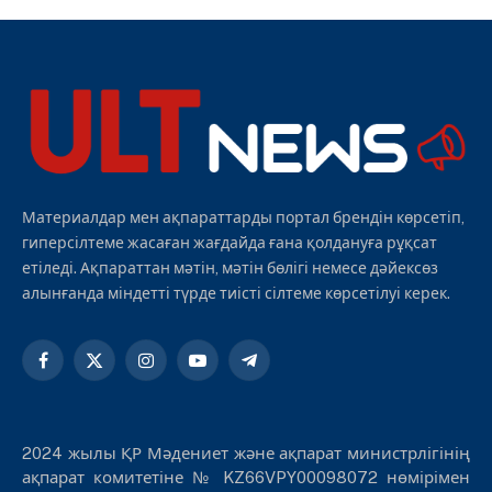
Материалдар мен ақпараттарды портал брендін көрсетіп,
гиперсілтеме жасаған жағдайда ғана қолдануға рұқсат
етіледі. Ақпараттан мәтін, мәтін бөлігі немесе дәйексөз
алынғанда міндетті түрде тиісті сілтеме көрсетілуі керек.
Facebook
X
Instagram
YouTube
Telegram
(Twitter)
2024 жылы ҚР Мәдениет және ақпарат министрлігінің
ақпарат комитетіне № KZ66VPY00098072 нөмірімен