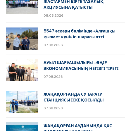
ЖАСТАРМЕН БІРГЕ ТАЗАЛЫҚ
АКЦИЯСЫНА ҚАТЫСТЫ
08.08.2026
5547 әскери бөлімінде «Алғашқы
қызмет күні» іс-шарасы өтті
07.08.2026
АУЫЛ ШАРУАШЫЛЫҒЫ – ӨҢІР
ЭКОНОМИКАСЫНЫҢ НЕГІЗГІ ТІРЕГІ
07.08.2026
ЖАҢАҚОРҒАНДА СУ ТАРАТУ
СТАНЦИЯСЫ ІСКЕ ҚОСЫЛДЫ
07.08.2026
ЖАҢАҚОРҒАН АУДАНЫНДА ҚҰС