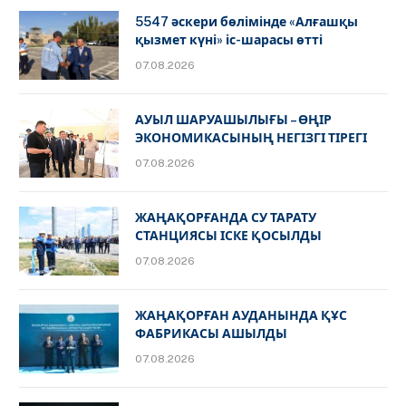
5547 әскери бөлімінде «Алғашқы
қызмет күні» іс-шарасы өтті
07.08.2026
АУЫЛ ШАРУАШЫЛЫҒЫ – ӨҢІР
ЭКОНОМИКАСЫНЫҢ НЕГІЗГІ ТІРЕГІ
07.08.2026
ЖАҢАҚОРҒАНДА СУ ТАРАТУ
СТАНЦИЯСЫ ІСКЕ ҚОСЫЛДЫ
07.08.2026
ЖАҢАҚОРҒАН АУДАНЫНДА ҚҰС
ФАБРИКАСЫ АШЫЛДЫ
07.08.2026