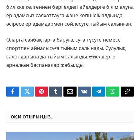
билікке келгеннен бері елдегі әйелдерге білім алуға,
ер адамсыз саяхаттауға және көпшілік алдында,
әсіресе ер адамдармен сөйлесуге тыйым салынған.
Оларға саябақтарға баруға, суға түсуге немесе
спортпен айналысуға тыйым салынады. Сұлулық
салондарына да тыйым салынды. Әйелдерге
арналған баспаналар жабылды.
Facebook
Twitter
Pinterest
Tumblr
Email
VKontakte
Telegram
WhatsApp
Copy
Link
ОҚИ ОТЫРЫҢЫЗ...