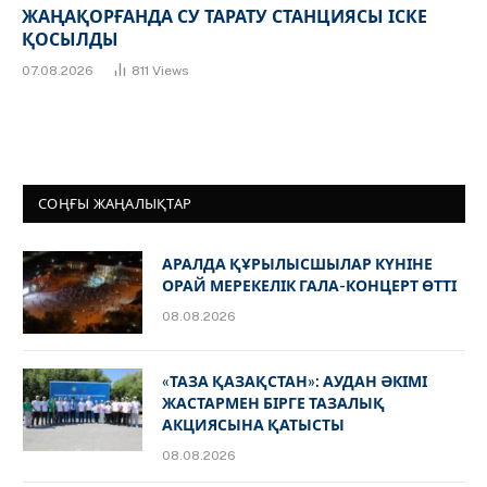
ЖАҢАҚОРҒАНДА СУ ТАРАТУ СТАНЦИЯСЫ ІСКЕ
ҚОСЫЛДЫ
07.08.2026
811
Views
СОҢҒЫ ЖАҢАЛЫҚТАР
АРАЛДА ҚҰРЫЛЫСШЫЛАР КҮНІНЕ
ОРАЙ МЕРЕКЕЛІК ГАЛА-КОНЦЕРТ ӨТТІ
08.08.2026
«ТАЗА ҚАЗАҚСТАН»: АУДАН ӘКІМІ
ЖАСТАРМЕН БІРГЕ ТАЗАЛЫҚ
АКЦИЯСЫНА ҚАТЫСТЫ
08.08.2026