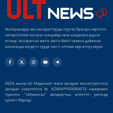
Материалдар мен ақпараттарды портал брендін көрсетіп,
гиперсілтеме жасаған жағдайда ғана қолдануға рұқсат
етіледі. Ақпараттан мәтін, мәтін бөлігі немесе дәйексөз
алынғанда міндетті түрде тиісті сілтеме көрсетілуі керек.
Facebook
X
Instagram
YouTube
Telegram
(Twitter)
2024 жылы ҚР Мәдениет және ақпарат министрлігінің
ақпарат комитетіне № KZ66VPY00098072 нөмірімен
тіркеліп, “Ultnews.kz” ақпараттық агенттігі ретінде
куәлігі берілді.