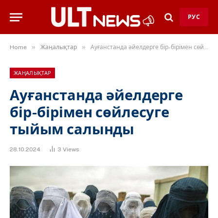
РУС
»
»
Home
Жаңалықтар
Ауғанстанда әйелдерге бір-бірімен сөйлесуге тыйым салынды
ЖАҢАЛЫҚТАР
Ауғанстанда әйелдерге
бір-бірімен сөйлесуге
тыйым салынды
28.10.2024
3
Views