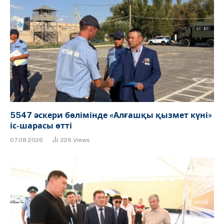
5547 әскери бөлімінде «Алғашқы қызмет күні»
іс-шарасы өтті
07.08.2026
226
Views