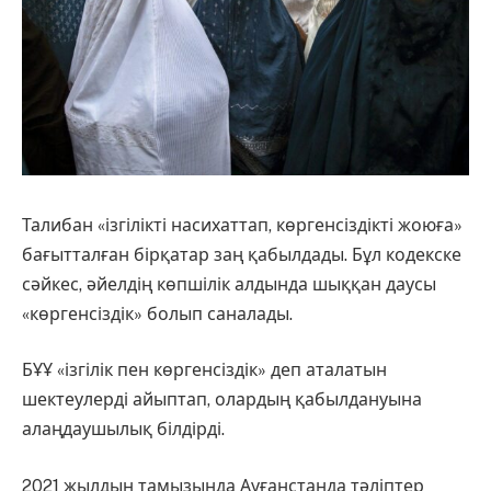
Талибан «ізгілікті насихаттап, көргенсіздікті жоюға»
бағытталған бірқатар заң қабылдады. Бұл кодекске
сәйкес, әйелдің көпшілік алдында шыққан даусы
«көргенсіздік» болып саналады.
БҰҰ «ізгілік пен көргенсіздік» деп аталатын
шектеулерді айыптап, олардың қабылдануына
алаңдаушылық білдірді.
2021 жылдың тамызында Ауғанстанда тәліптер