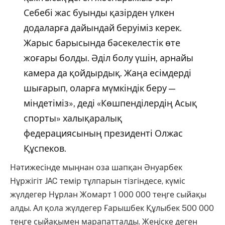
Себебі жас буынды қазірден үлкен
додаларға дайындай беруіміз керек.
Жарыс барысында бәсекелестік өте
жоғары болды. Әділ болу үшін, арнайы
камера да қойдырдық. Жаңа есімдерді
шығарып, оларға мүмкіндік беру —
міндетіміз», деді «Көшпенділердің Асық
спорты» халықаралық
федерациясының президенті Олжас
Құспеков.
Нәтижесінде мыңнан оза шапқан Әнуарбек
Нұржігіт JAC темір тұлпарын тізгіндесе, күміс
жүлдегер Нұрлан Жомарт 1 000 000 теңге сыйақы
алды. Ал қола жүлдегер Ғарышбек Құлыбек 500 000
теңге сыйақымен марапатталды. Жеңіске деген