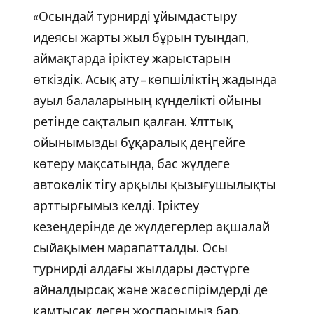
«Осындай турнирді ұйымдастыру
идеясы жарты жыл бұрын туындап,
аймақтарда іріктеу жарыстарын
өткіздік. Асық ату – көпшіліктің жадында
ауыл балаларының күнделікті ойыны
ретінде сақталып қалған. Ұлттық
ойынымызды бұқаралық деңгейге
көтеру мақсатында, бас жүлдеге
автокөлік тігу арқылы қызығушылықты
арттырғымыз келді. Іріктеу
кезеңдерінде де жүлдегерлер ақшалай
сыйақымен марапатталды. Осы
турнирді алдағы жылдары дәстүрге
айналдырсақ және жасөспірімдерді де
қамтысақ деген жоспарымыз бар.