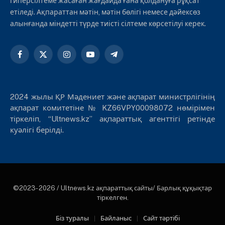
гиперсілтеме жасаған жағдайда ғана қолдануға рұқсат
етіледі. Ақпараттан мәтін, мәтін бөлігі немесе дәйексөз
алынғанда міндетті түрде тиісті сілтеме көрсетілуі керек.
Facebook
X
Instagram
YouTube
Telegram
(Twitter)
2024 жылы ҚР Мәдениет және ақпарат министрлігінің
ақпарат комитетіне № KZ66VPY00098072 нөмірімен
тіркеліп, “Ultnews.kz” ақпараттық агенттігі ретінде
куәлігі берілді.
©2023- 2026 / Ultnews.kz ақпараттық сайты/ Барлық құқықтар
тіркелген.
Біз туралы
Байланыс
Сайт тәртібі