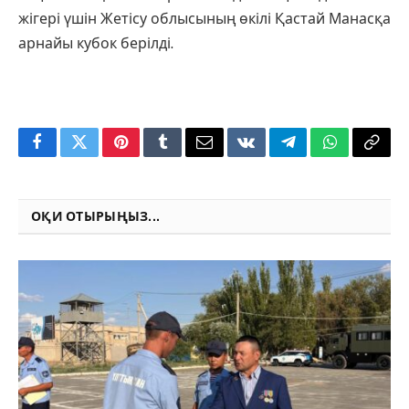
жігері үшін Жетісу облысының өкілі Қастай Манасқа
арнайы кубок берілді.
Facebook
Twitter
Pinterest
Tumblr
Email
VKontakte
Telegram
WhatsApp
Copy
Link
ОҚИ ОТЫРЫҢЫЗ...