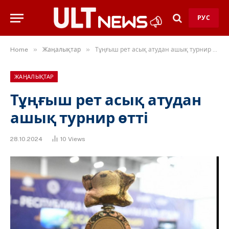
РУС
»
»
Home
Жаңалықтар
Тұңғыш рет асық атудан ашық турнир өтті
ЖАҢАЛЫҚТАР
Тұңғыш рет асық атудан
ашық турнир өтті
28.10.2024
10
Views