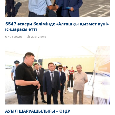
5547 әскери бөлімінде «Алғашқы қызмет күні»
іс-шарасы өтті
07.08.2026
225
Views
АУЫЛ ШАРУАШЫЛЫҒЫ – ӨҢІР