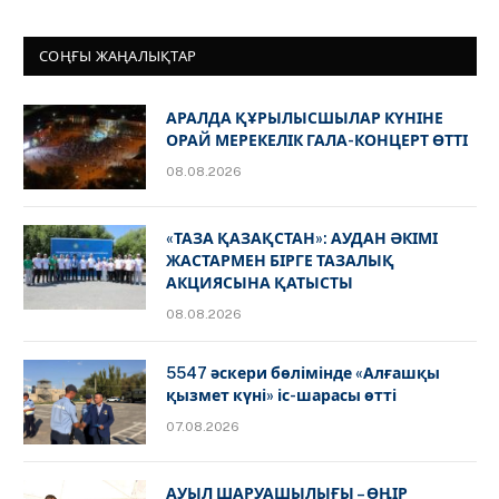
СОҢҒЫ ЖАҢАЛЫҚТАР
АРАЛДА ҚҰРЫЛЫСШЫЛАР КҮНІНЕ
ОРАЙ МЕРЕКЕЛІК ГАЛА-КОНЦЕРТ ӨТТІ
08.08.2026
«ТАЗА ҚАЗАҚСТАН»: АУДАН ӘКІМІ
ЖАСТАРМЕН БІРГЕ ТАЗАЛЫҚ
АКЦИЯСЫНА ҚАТЫСТЫ
08.08.2026
5547 әскери бөлімінде «Алғашқы
қызмет күні» іс-шарасы өтті
07.08.2026
АУЫЛ ШАРУАШЫЛЫҒЫ – ӨҢІР