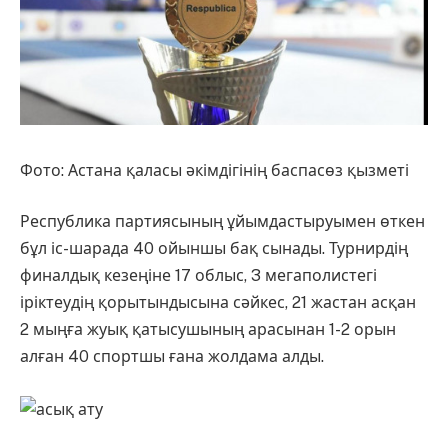
Фото: Астана қаласы әкімдігінің баспасөз қызметі
Республика партиясының ұйымдастыруымен өткен
бұл іс-шарада 40 ойыншы бақ сынады. Турнирдің
финалдық кезеңіне 17 облыс, 3 мегаполистегі
іріктеудің қорытындысына сәйкес, 21 жастан асқан
2 мыңға жуық қатысушының арасынан 1-2 орын
алған 40 спортшы ғана жолдама алды.