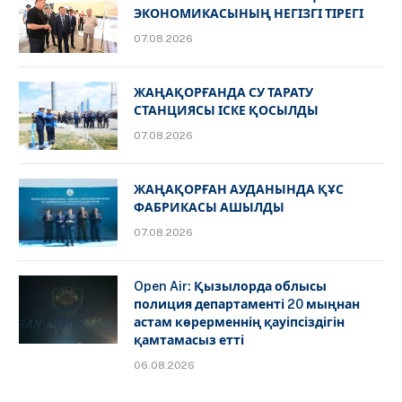
ЭКОНОМИКАСЫНЫҢ НЕГІЗГІ ТІРЕГІ
07.08.2026
ЖАҢАҚОРҒАНДА СУ ТАРАТУ
СТАНЦИЯСЫ ІСКЕ ҚОСЫЛДЫ
07.08.2026
ЖАҢАҚОРҒАН АУДАНЫНДА ҚҰС
ФАБРИКАСЫ АШЫЛДЫ
07.08.2026
Open Air: Қызылорда облысы
полиция департаменті 20 мыңнан
астам көрерменнің қауіпсіздігін
қамтамасыз етті
06.08.2026