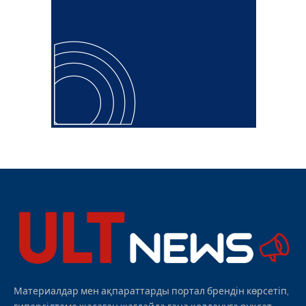
Материалдар мен ақпараттарды портал брендін көрсетіп,