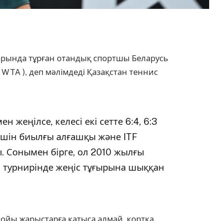
рында тұрған отандық спортшы Беларусь
 WTA ), деп мәлімдеді Қазақстан теннис
н жеңілсе, келесі екі сетте 6:4, 6:3
 үшін биылғы алғашқы және ITF
 Сонымен бірге, ол 2010 жылғы
 турнирінде жеңіс тұғырына шыққан
ойы жарыстарға қатыса алмай, кортқа