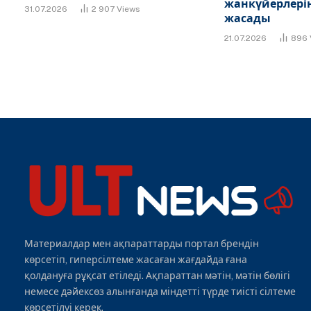
жанкүйерлерін
31.07.2026
2 907
Views
жасады
21.07.2026
896
Материалдар мен ақпараттарды портал брендін
көрсетіп, гиперсілтеме жасаған жағдайда ғана
қолдануға рұқсат етіледі. Ақпараттан мәтін, мәтін бөлігі
немесе дәйексөз алынғанда міндетті түрде тиісті сілтеме
көрсетілуі керек.