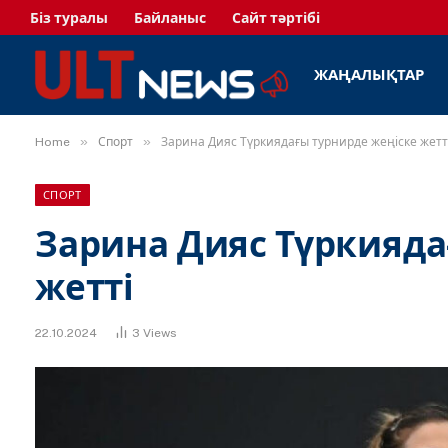
Біз туралы
Байланыс
Сайт тәртібі
ЖАҢАЛЫҚТАР
»
»
Home
Спорт
Зарина Дияс Түркиядағы турнирде жеңіске жетт
СПОРТ
Зарина Дияс Түркияда
жетті
22.10.2024
3
Views