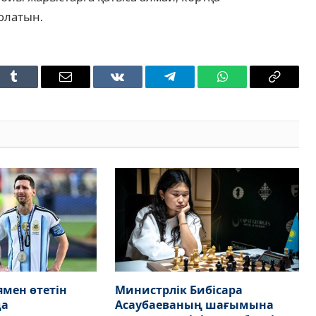
олатын.
t
Tumblr
Email
VKontakte
Telegram
WhatsApp
Copy
Link
мен өтетін
Министрлік Бибісара
да
Асаубаеваның шағымына