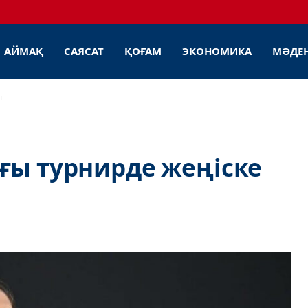
АЙМАҚ
САЯСАТ
ҚОҒАМ
ЭКОНОМИКА
МӘДЕ
і
ғы турнирде жеңіске