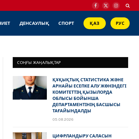
Facebook
X
Instagram
(Twitter)
НИЕТ
ДЕНСАУЛЫҚ
СПОРТ
ҚАЗ
РУС
СОҢҒЫ ЖАҢАЛЫҚТАР
ҚҰҚЫҚТЫҚ СТАТИСТИКА ЖӘНЕ
АРНАЙЫ ЕСЕПКЕ АЛУ ЖӨНІНДЕГІ
КОМИТЕТТІҢ ҚЫЗЫЛОРДА
ОБЛЫСЫ БОЙЫНША
ДЕПАРТАМЕНТІНІҢ БАСШЫСЫ
ТАҒАЙЫНДАЛДЫ
05.08.2026
ЦИФРЛАНДЫРУ САЛАСЫН