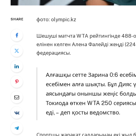
фото: olympic.kz
SHARE
Шешуші матчта WTA рейтингінде 488-о
елінен келген Алена Фалейді жеңді (224
федерациясы.
Алғашқы сетте Зарина 0:6 есебіме
есебімен алға шықты. Бұл Дияс
аясындағы оныншы жеңіс болды.
Токиода өткен WTA 250 сериясы
еді, – деп қосты ведомство.
Спортшы жарақат салдарынан екі жыл б