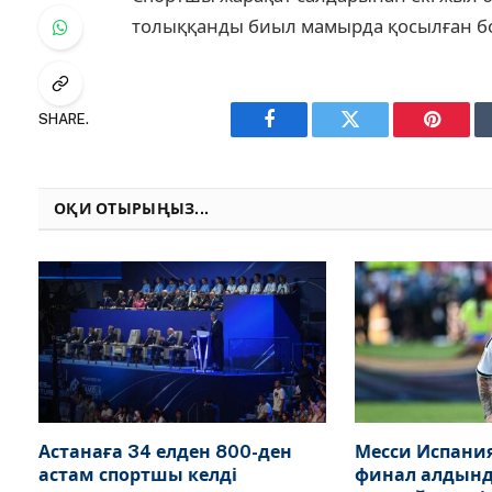
толыққанды биыл мамырда қосылған б
SHARE.
Facebook
Twitter
Pinteres
ОҚИ ОТЫРЫҢЫЗ...
Астанаға 34 елден 800-ден
Месси Испания
астам спортшы келді
финал алдын