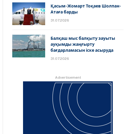
Қасым-Жомарт Тоқаев Шолпан-
Атаға барды
31.07.2026
Балқаш мыс балқыту зауыты
ауқымды жаңғырту
бағдарламасын іске асыруда
31.07.2026
Advertisement