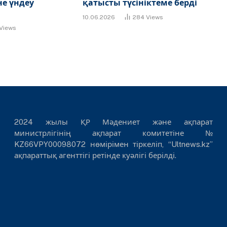
е үндеу
қатысты түсініктеме берді
10.06.2026
284
Views
Views
2024 жылы ҚР Мәдениет және ақпарат
министрлігінің ақпарат комитетіне №
KZ66VPY00098072 нөмірімен тіркеліп, “Ultnews.kz”
ақпараттық агенттігі ретінде куәлігі берілді.