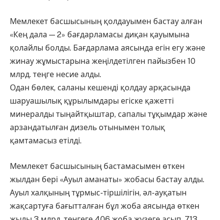
Мемлекет басшысының қолдауымен бастау алған
«Кең дала — 2» бағдарламасы диқан қауымына
қолайлы болды. Бағдарлама аясында егін егу және
жинау жұмыстарына жеңілдетілген пайызбен 10
млрд. теңге несие алды.
Одан бөлек, саланы кешенді қолдау арқасында
шаруашылық құрылымдары егіске қажетті
минералды тыңайтқыштар, сапалы тұқымдар және
арзандатылған дизель отынымен толық
қамтамасыз етілді.
Мемлекет басшысының бастамасымен өткен
жылдан бері «Ауыл аманаты» жобасы бастау алды.
Ауыл халқының тұрмыс-тіршілігін, әл-ауқатын
жақсартуға бағытталған бұл жоба аясында өткен
жылы 3 млрд. теңгеге 406 жоба жүзеге асып, 713