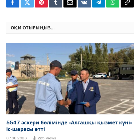
Facebook
Twitter
Pinterest
Tumblr
Email
VKontakte
Telegram
WhatsApp
Copy
Link
ОҚИ ОТЫРЫҢЫЗ...
5547 әскери бөлімінде «Алғашқы қызмет күні»
іс-шарасы өтті
07.08.2026
225
Views