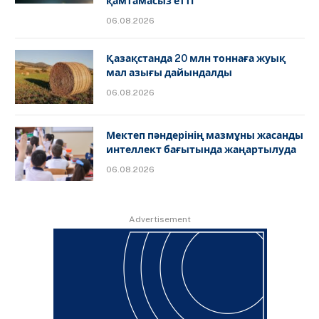
қамтамасыз етті
06.08.2026
Қазақстанда 20 млн тоннаға жуық
мал азығы дайындалды
06.08.2026
Мектеп пәндерінің мазмұны жасанды
интеллект бағытында жаңартылуда
06.08.2026
Advertisement