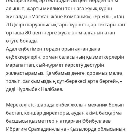
гектарға кем), әр гектардан 58 центнерден өнім
алынып, жарты миллион тоннаға жуық күріш
жиналды. «Мағжан және Компания», «Ер-Әлі», «Таң
ЛТД» ірі шаруашылықтары күріштің әр гектарынан
орташа 80 центнерге жуық өнім алғанын атап
өтуге болады.
Адал еңбегімен төрден орын алған дала
еңбеккерлерін, орман саласының қызметкерлерін
марапаттап, сый-құрмет көрсету дәстүрін
жалғастырамыз. Қамбамыз дәнге, қорамыз малға
толып, халқымыздың құт-берекесі арта бергей», –
деді Нұрлыбек Нәлібаев.
Мерекелік іс-шарада еңбек жолын механик болып
бастап, кеңшар директоры, аудан әкімі, басқарма
басшысы қызметтерін атқарған Әбибуллаев
Ибрагим Сражадинұлына «Қызылорда облысының