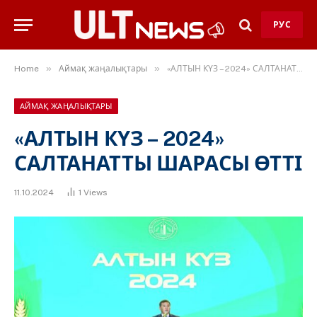
РУС
»
»
Home
Аймақ жаңалықтары
«АЛТЫН КҮЗ – 2024» САЛТАНАТТЫ ШАРАСЫ ӨТТІ
АЙМАҚ ЖАҢАЛЫҚТАРЫ
«АЛТЫН КҮЗ – 2024»
САЛТАНАТТЫ ШАРАСЫ ӨТТІ
11.10.2024
1
Views