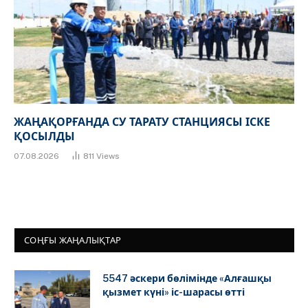
ЖАҢАҚОРҒАНДА СУ ТАРАТУ СТАНЦИЯСЫ ІСКЕ
ҚОСЫЛДЫ
07.08.2026
811
Views
СОҢҒЫ ЖАҢАЛЫҚТАР
5547 әскери бөлімінде «Алғашқы
қызмет күні» іс-шарасы өтті