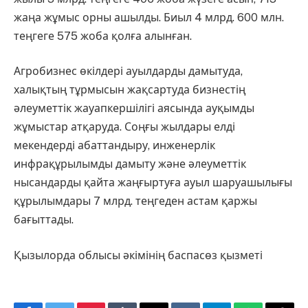
жаңа жұмыс орны ашылды. Биыл 4 млрд. 600 млн.
теңгеге 575 жоба қолға алынған.
Агробизнес өкілдері ауылдарды дамытуда,
халықтың тұрмысын жақсартуда бизнестің
әлеуметтік жауапкершілігі аясында ауқымды
жұмыстар атқаруда. Соңғы жылдары елді
мекендерді абаттандыру, инженерлік
инфрақұрылымды дамыту және әлеуметтік
нысандарды қайта жаңғыртуға ауыл шаруашылығы
құрылымдары 7 млрд. теңгеден астам қаржы
бағыттады.
Қызылорда облысы әкімінің баспасөз қызметі