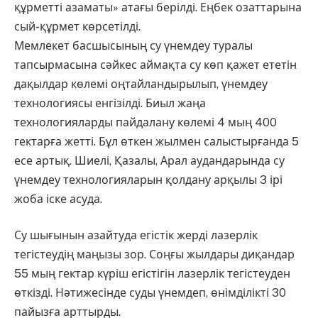
құрметті азаматы» атағы берілді. Еңбек озаттарына
сый-құрмет көрсетілді.
Мемлекет басшысының су үнемдеу туралы
тапсырмасына сәйкес аймақта су көп қажет ететін
дақылдар көлемі оңтайландырылып, үнемдеу
технологиясы енгізілді. Биыл жаңа
технологияларды пайдалану көлемі 4 мың 400
гектарға жетті. Бұл өткен жылмен салыстырғанда 5
есе артық. Шиелі, Қазалы, Арал аудандарында су
үнемдеу технологияларын қолдану арқылы 3 ірі
жоба іске асуда.
Су шығынын азайтуда егістік жерді лазерлік
тегістеудің маңызы зор. Соңғы жылдары диқандар
55 мың гектар күріш егістігін лазерлік тегістеуден
өткізді. Нәтижесінде суды үнемдеп, өнімділікті 30
пайызға арттырды.