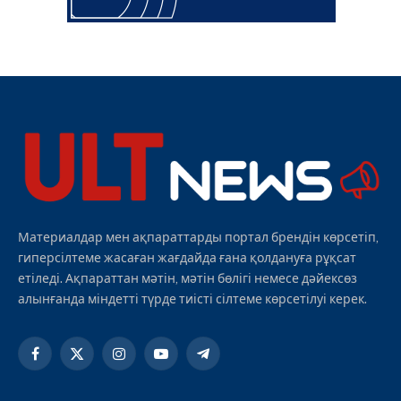
Материалдар мен ақпараттарды портал брендін көрсетіп,
гиперсілтеме жасаған жағдайда ғана қолдануға рұқсат
етіледі. Ақпараттан мәтін, мәтін бөлігі немесе дәйексөз
алынғанда міндетті түрде тиісті сілтеме көрсетілуі керек.
Facebook
X
Instagram
YouTube
Telegram
(Twitter)