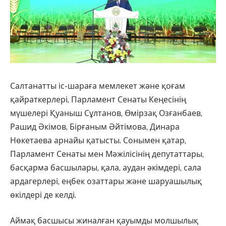
Салтанатты іс-шараға мемлекет және қоғам
қайраткерлері, Парламент Сенаты Кеңесінің
мүшелері Қуаныш Сұлтанов, Өмірзақ Озғанбаев,
Рашид Әкімов, Бірғаным Әйтімова, Динара
Нөкетаева арнайы қатысты. Сонымен қатар,
Парламент Сенаты мен Мәжілісінің депутаттары,
басқарма басшылары, қала, аудан әкімдері, сала
ардагерлері, еңбек озаттары және шаруашылық
өкілдері де келді.
Аймақ басшысы жиналған қауымды молшылық