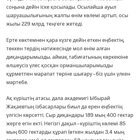
соңына дейін іске қосылады. Осылайша ауыл
шаруашылығының жалпы өнім көлемі артып, осы
жылы 229 млрд. теңгеге жетеді.
Ерте көктемнен қара күзге дейін еткен еңбектің,
төккен тердің нәтижесінде мол өнім алған
диқандарымызды, аймақ табиғатының көркеюіне
өлшеусіз үлес қосқан орманшыларымызды
құрметпен марапат төріне шығару – біз үшін үлкен
мәртебе.
Ақ күріштің атасы, дала академигі Ыбырай
Жақаевтың ізбасарлары биыл да ерен еңбектің
үлгісін көрсетті. Сыр диқандары 189 мың 400 гектар
жерге егін екті. Негізгі дақыл – күріштің көлемі 85
мың 600 гектарды құрап (өткен жылдан 3,4 мың