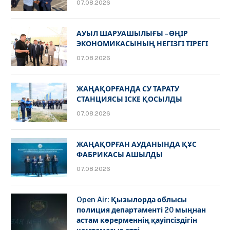
07.08.2026
АУЫЛ ШАРУАШЫЛЫҒЫ – ӨҢІР
ЭКОНОМИКАСЫНЫҢ НЕГІЗГІ ТІРЕГІ
07.08.2026
ЖАҢАҚОРҒАНДА СУ ТАРАТУ
СТАНЦИЯСЫ ІСКЕ ҚОСЫЛДЫ
07.08.2026
ЖАҢАҚОРҒАН АУДАНЫНДА ҚҰС
ФАБРИКАСЫ АШЫЛДЫ
07.08.2026
Open Air: Қызылорда облысы
полиция департаменті 20 мыңнан
астам көрерменнің қауіпсіздігін