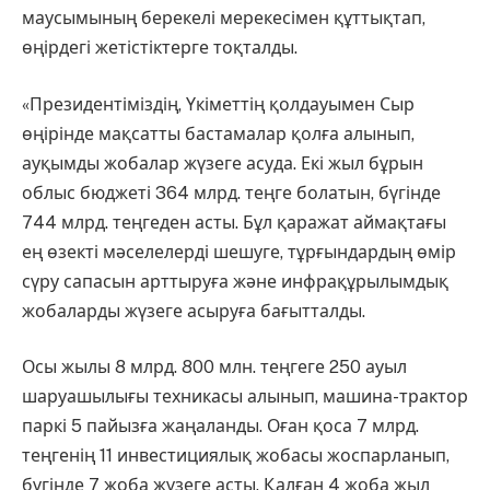
маусымының берекелі мерекесімен құттықтап,
өңірдегі жетістіктерге тоқталды.
«Президентіміздің, Үкіметтің қолдауымен Сыр
өңірінде мақсатты бастамалар қолға алынып,
ауқымды жобалар жүзеге асуда. Екі жыл бұрын
облыс бюджеті 364 млрд. теңге болатын, бүгінде
744 млрд. теңгеден асты. Бұл қаражат аймақтағы
ең өзекті мәселелерді шешуге, тұрғындардың өмір
сүру сапасын арттыруға және инфрақұрылымдық
жобаларды жүзеге асыруға бағытталды.
Осы жылы 8 млрд. 800 млн. теңгеге 250 ауыл
шаруашылығы техникасы алынып, машина-трактор
паркі 5 пайызға жаңаланды. Оған қоса 7 млрд.
теңгенің 11 инвестициялық жобасы жоспарланып,
бүгінде 7 жоба жүзеге асты. Қалған 4 жоба жыл