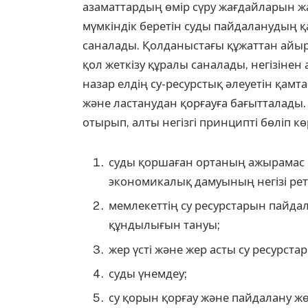
азаматтардың өмір сүру жағдайларын ж
мүмкіндік беретін суды пайдаланудың қа
саналады. Қолданыстағы құжаттан айы
қол жеткізу құралы саналады, негізіне
назар елдің су-ресурстық әлеуетін қамт
және ластанудан қорғауға бағытталады. 
отырып, алты негізгі принципті бөліп кө
суды қоршаған ортаның ажырамас бө
экономикалық дамуының негізі реті
мемлекеттің су ресурстарын пайда
құндылығын тануы;
жер үсті және жер асты су ресурст
суды үнемдеу;
су қорын қорғау және пайдалану ж