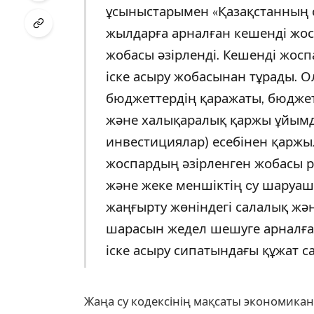
ұсыныстарымен «Қазақстанның 
жылдарға арналған кешенді жос
жобасы әзірленді. Кешенді жосп
іске асыру жобасынан тұрады. О
бюджеттердің қаражаты, бюджет
және халықаралық қаржы ұйым
инвестициялар) есебінен қаржы
жоспардың әзірленген жобасы 
және жеке меншіктің cу шару
жаңғырту жөніндегі салалық жән
шарасын жедел шешуге арналға
іске асыру сипатындағы құжат са
Жаңа су кодексінің мақсаты экономикан