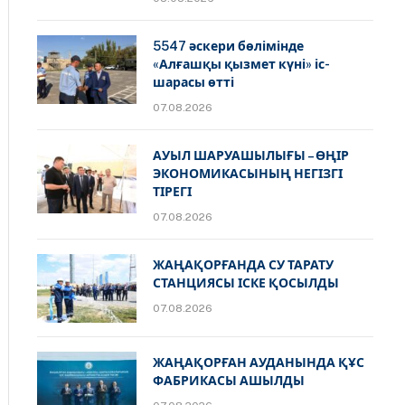
5547 әскери бөлімінде
«Алғашқы қызмет күні» іс-
шарасы өтті
07.08.2026
АУЫЛ ШАРУАШЫЛЫҒЫ – ӨҢІР
ЭКОНОМИКАСЫНЫҢ НЕГІЗГІ
ТІРЕГІ
07.08.2026
ЖАҢАҚОРҒАНДА СУ ТАРАТУ
СТАНЦИЯСЫ ІСКЕ ҚОСЫЛДЫ
07.08.2026
ЖАҢАҚОРҒАН АУДАНЫНДА ҚҰС
ФАБРИКАСЫ АШЫЛДЫ