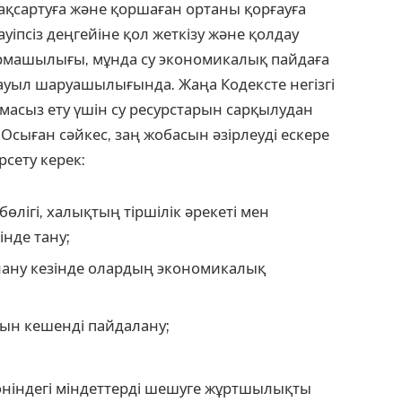
ақсартуға және қоршаған ортаны қорғауға
уіпсіз деңгейіне қол жеткізу және қолдау
рмашылығы, мұнда су экономикалық пайдаға
н ауыл шаруашылығында. Жаңа Кодексте негізгі
амасыз ету үшін су ресурстарын сарқылудан
Осыған сәйкес, заң жобасын әзірлеуді ескере
рсету керек:
лігі, халықтың тіршілік әрекеті мен
нде тану;
лану кезінде олардың экономикалық
арын кешенді пайдалану;
өніндегі міндеттерді шешуге жұртшылықты