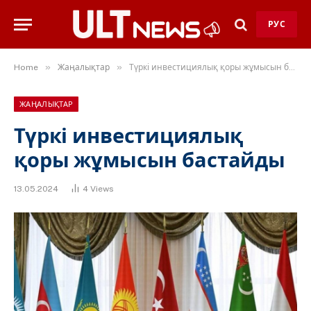
РУС
»
»
Home
Жаңалықтар
Түркі инвестициялық қоры жұмысын бастайды
ЖАҢАЛЫҚТАР
Түркі инвестициялық
қоры жұмысын бастайды
13.05.2024
4
Views