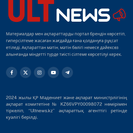
Материалдар мен ақпараттарды портал брендін көрсетіп,
гиперсілтеме жасаған жағдайда ғана қолдануға рұқсат
етіледі. Ақпараттан мәтін, мәтін бөлігі немесе дәйексөз
алынғанда міндетті түрде тиісті сілтеме көрсетілуі керек.
Facebook
X
Instagram
YouTube
Telegram
(Twitter)
2024 жылы ҚР Мәдениет және ақпарат министрлігінің
ақпарат комитетіне № KZ66VPY00098072 нөмірімен
тіркеліп, “Ultnews.kz” ақпараттық агенттігі ретінде
куәлігі берілді.