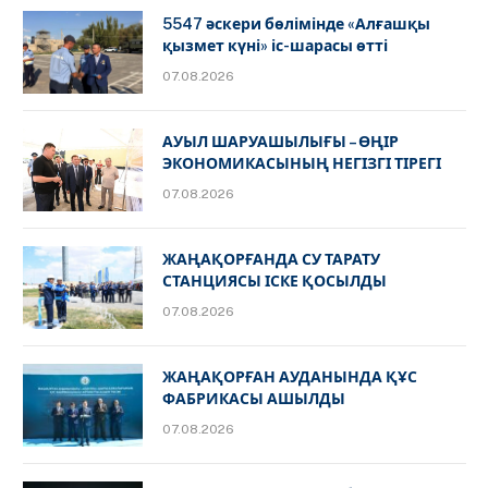
5547 әскери бөлімінде «Алғашқы
қызмет күні» іс-шарасы өтті
07.08.2026
АУЫЛ ШАРУАШЫЛЫҒЫ – ӨҢІР
ЭКОНОМИКАСЫНЫҢ НЕГІЗГІ ТІРЕГІ
07.08.2026
ЖАҢАҚОРҒАНДА СУ ТАРАТУ
СТАНЦИЯСЫ ІСКЕ ҚОСЫЛДЫ
07.08.2026
ЖАҢАҚОРҒАН АУДАНЫНДА ҚҰС
ФАБРИКАСЫ АШЫЛДЫ
07.08.2026