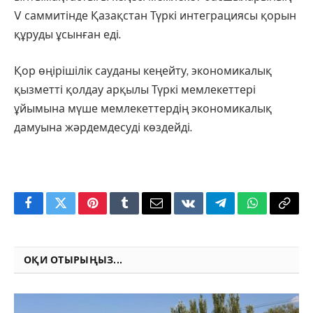
V саммитінде Қазақстан Түркі интеграциясы қорын
құруды ұсынған еді.
Қор өңірішілік сауданы кеңейту, экономикалық
қызметті қолдау арқылы Түркі мемлекеттері
ұйымына мүше мемлекеттердің экономикалық
дамуына жәрдемдесуді көздейді.
Facebook
Twitter
Pinterest
Tumblr
Email
VKontakte
Telegram
WhatsApp
Copy
Link
ОҚИ ОТЫРЫҢЫЗ...