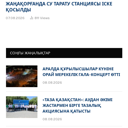
ЖАҢАҚОРҒАНДА СУ ТАРАТУ СТАНЦИЯСЫ ІСКЕ
ҚОСЫЛДЫ
07.08.2026
811
Views
СОҢҒЫ ЖАҢАЛЫҚТАР
АРАЛДА ҚҰРЫЛЫСШЫЛАР КҮНІНЕ
ОРАЙ МЕРЕКЕЛІК ГАЛА-КОНЦЕРТ ӨТТІ
08.08.2026
«ТАЗА ҚАЗАҚСТАН»: АУДАН ӘКІМІ
ЖАСТАРМЕН БІРГЕ ТАЗАЛЫҚ
АКЦИЯСЫНА ҚАТЫСТЫ
08.08.2026