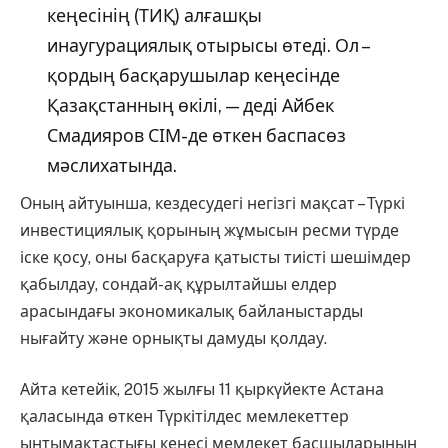
кеңесінің (ТИҚ) алғашқы
инаугурациялық отырысы өтеді. Ол –
қордың басқарушылар кеңесінде
Қазақстанның өкілі, — деді Айбек
Смадияров СІМ-де өткен баспасөз
мәслихатында.
Оның айтуынша, кездесудегі негізгі мақсат – Түркі
инвестициялық қорының жұмысын ресми түрде
іске қосу, оны басқаруға қатысты тиісті шешімдер
қабылдау, сондай-ақ құрылтайшы елдер
арасындағы экономикалық байланыстарды
нығайту және орнықты дамуды қолдау.
Айта кетейік, 2015 жылғы 11 қыркүйекте Астана
қаласында өткен Түркітілдес мемлекеттер
ынтымақтастығы кеңесі мемлекет басшыларының