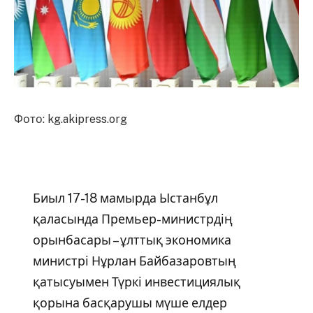
Фото: kg.akipress.org
Биыл 17-18 мамырда Ыстанбұл
қаласында Премьер-министрдің
орынбасары – ұлттық экономика
министрі Нұрлан Байбазаровтың
қатысуымен Түркі инвестициялық
қорына басқарушы мүше елдер