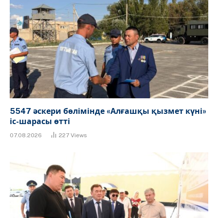
5547 әскери бөлімінде «Алғашқы қызмет күні»
іс-шарасы өтті
07.08.2026
227
Views