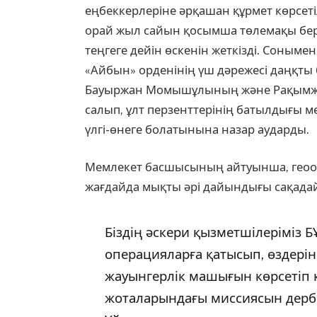
еңбеккерлеріне әрқашан құрмет көрсеті
орай жыл сайын қосымша төлемақы бері
теңгеге дейін өскенін жеткізді. Соныме
«Айбын» орденінің үш дәрежесі даңқты 
Бауыржан Момышұлының және Рақымжа
салып, ұлт перзенттерінің батылдығы м
үлгі-өнеге болатынына назар аударды.
Мемлекет басшысының айтуынша, геооса
жағдайда мықты әрі дайындығы сақадай 
Біздің әскери қызметшілеріміз Б
операцияларға қатысып, өздеріні
жауынгерлік машығын көрсетіп к
жоталарындағы миссиясын дербес