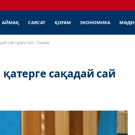
АЙМАҚ
САЯСАТ
ҚОҒАМ
ЭКОНОМИКА
МӘДЕ
дай сай тұруға тиіс – Тоқаев
і қатерге сақадай сай