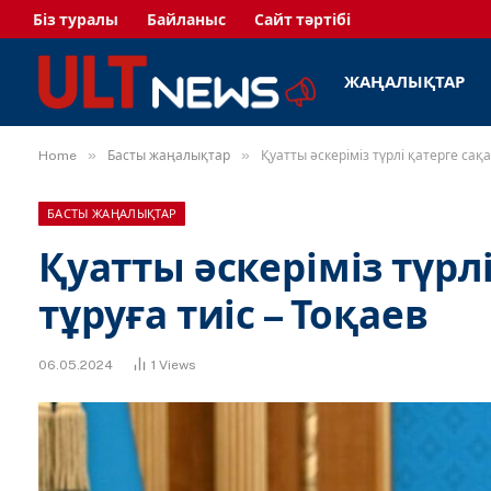
Біз туралы
Байланыс
Сайт тәртібі
ЖАҢАЛЫҚТАР
»
»
Home
Басты жаңалықтар
Қуатты әскеріміз түрлі қатерге сақа
БАСТЫ ЖАҢАЛЫҚТАР
Қуатты әскеріміз түрл
тұруға тиіс – Тоқаев
06.05.2024
1
Views