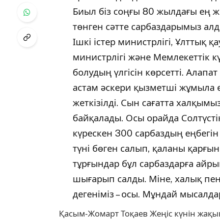
Биыл біз соңғы 80 жылдағы ең ж
төнген сәтте сарбаздарымыз алд
Ішкі істер министрлігі, Ұлттық қ
министрлігі және Мемлекеттік к
болудың үлгісін көрсетті. Алапа
астам әскери қызметші жұмыла е
жеткізілді. Сын сағатта халқым
байқалады. Осы орайда Солтүсті
күрескен 300 сарбаздың еңбегін 
түні бөген салып, қаланы қарғын 
тұрғындар бұл сарбаздарға айр
шығарып салды. Міне, халық пе
дегеніміз – осы. Мұндай мысалдар
Қасым-Жомарт Тоқаев Жеңіс күнін жақы