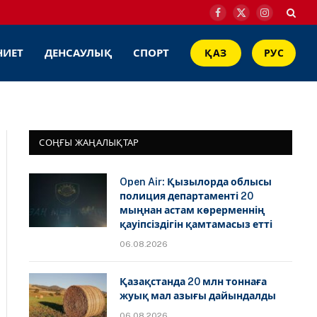
Facebook
X
Instagram
(Twitter)
НИЕТ
ДЕНСАУЛЫҚ
СПОРТ
ҚАЗ
РУС
СОҢҒЫ ЖАҢАЛЫҚТАР
Open Air: Қызылорда облысы
полиция департаменті 20
мыңнан астам көрерменнің
қауіпсіздігін қамтамасыз етті
06.08.2026
Қазақстанда 20 млн тоннаға
жуық мал азығы дайындалды
06.08.2026