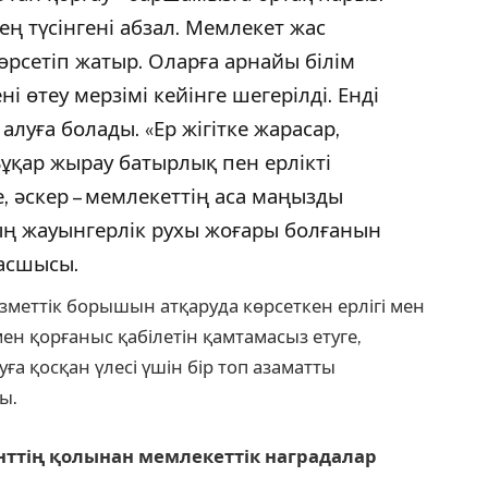
ең түсінгені абзал. Мемлекет жас
өрсетіп жатыр. Оларға арнайы білім
і өтеу мерзімі кейінге шегерілді. Енді
луға болады. «Ер жігітке жарасар,
Бұқар жырау батырлық пен ерлікті
, әскер – мемлекеттің аса маңызды
ң жауынгерлік рухы жоғары болғанын
басшысы.
зметтік борышын атқаруда көрсеткен ерлігі мен
мен қорғаныс қабілетін қамтамасыз етуге,
ға қосқан үлесі үшін бір топ азаматты
ы.
нттің қолынан мемлекеттік наградалар