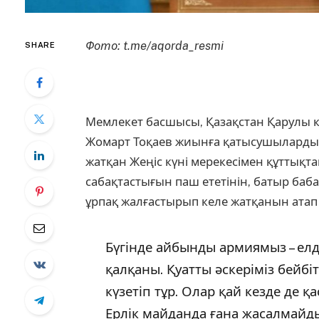
Фото: t.me/aqorda_resmi
SHARE
Мемлекет басшысы, Қазақстан Қарулы 
Жомарт Тоқаев жиынға қатысушыларды 
жатқан Жеңіс күні мерекесімен құттықта
сабақтастығын паш ететінін, батыр ба
ұрпақ жалғастырып келе жатқанын атап 
Бүгінде айбынды армиямыз – ел
қалқаны. Қуатты әскеріміз бейбіт
күзетіп тұр. Олар қай кезде де 
Ерлік майданда ғана жасалмайды.