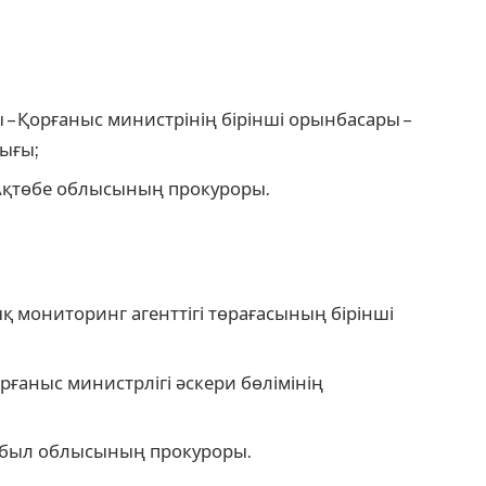
– Қорғаныс министрінің бірінші орынбасары –
ығы;
Ақтөбе облысының прокуроры.
қ мониторинг агенттігі төрағасының бірінші
ғаныс министрлігі әскери бөлімінің
мбыл облысының прокуроры.