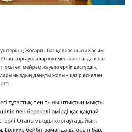
күштерінің Жоғарғы Бас қолбасшысы Қасым-
Отан қорғаушылар күнімен және алда келе
п, осы екі мейрам жауынгерлік дәстүрдің
баларымыздың даңқты жолын қазір өскелең
өтті.
дегі тұтастық пен тыныштықтың мықты
шілік пен берекелі өмірді қас қақпай
қастерлі Отанымызды қорғауға дайын.
 Ерлікке бейбіт заманда да орын бар.