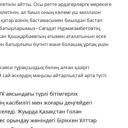
летінін айтты. Осы ретте ардагерлерге мерекеге
летінін, ал биыл оның көлемі үш миллион
н қатар өзінің бастамасымен биылдан бастап
батырларымыз – Сағадат Нұрмағамбетовтің,
н Қошқарбаевтың атымен аталатынын еске
ен батырлығы бүгінгі және болашақ ұрпақ үшін
яси тұрақсыздық белең алған қазіргі
сай әскердің маңызы айтарлықтай арта түсті.
ҰҰ аясындағы түрлі бітімгерлік
ң кәсібилігі мен жоғары деңгейдегі
еледі. Жуырда Қазақстан Голан
 орындау жөніндегі Біріккен Ұлттар