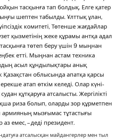
ойқын тасқынға тап болдық. Елге қатер
ыңғы шептен табылды. Ұлттық ұлан,
ауіпсіздік комитеті, Төтенше жағдайлар
үзет қызметінің жеке құрамы антқа адал
т тасқынға төтеп беру үшін 9 мыңнан
ңбек етті. Мыңнан астам техника
ыздың асыл құндылықтары анық
к Қазақстан облысында апатқа қарсы
ерекше атап өткім келеді. Олар күні-
судан құтқаруға атсалысты. Жергілікті
ықша риза болып, оларды зор құрметпен
н армияның мызғымас тұтастығы
 аз емес, – деді президент.
ндатуға атсалысқан майдангерлер мен тыл