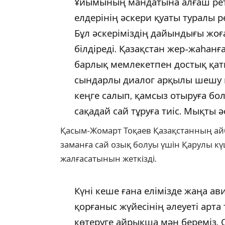
Ұйымының мандатына алғаш рет
елдерінің әскери қуаты туралы 
Бұл әскеріміздің дайындығы жоға
білдіреді. Қазақстан жер-жаһанға
барлық мемлекетпен достық қаты
сындарлы диалог арқылы шешу ке
кеңге салып, қамсыз отыруға бол
сақадай сай тұруға тиіс. Мықты әск
Қасым-Жомарт Тоқаев Қазақстанның айб
заманға сай озық болуы үшін Қарулы кү
жалғасатынын жеткізді.
Күні кеше ғана елімізде жаңа ав
қорғаныс жүйесінің әлеуеті арта 
көтеруге айрықша мән береміз. 