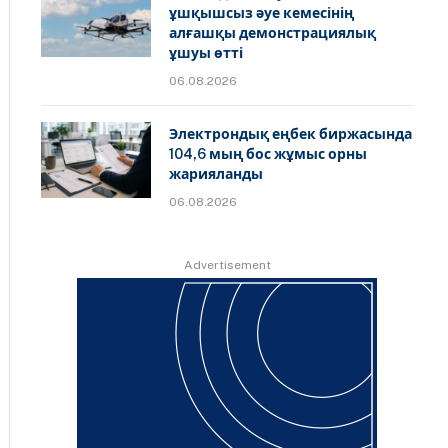
ұшқышсыз әуе кемесінің
алғашқы демонстрациялық
ұшуы өтті
06.08.2026
Электрондық еңбек биржасында
104,6 мың бос жұмыс орны
жарияланды
06.08.2026
Advertisement