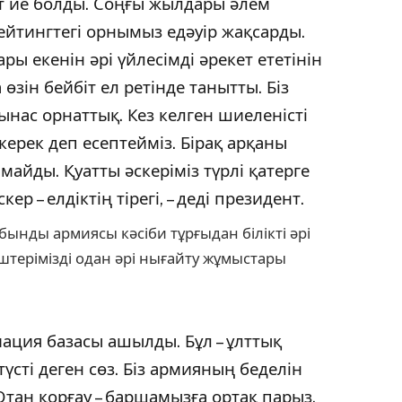
 ие болды. Соңғы жылдары әлем
рейтингтегі орнымыз едәуір жақсарды.
ры екенін әрі үйлесімді әрекет ететінін
 өзін бейбіт ел ретінде танытты. Біз
нас орнаттық. Кез келген шиеленісті
рек деп есептейміз. Бірақ арқаны
майды. Қуатты әскеріміз түрлі қатерге
ер – елдіктің тірегі, – деді президент.
ынды армиясы кәсіби тұрғыдан білікті әрі
штерімізді одан әрі нығайту жұмыстары
иация базасы ашылды. Бұл – ұлттық
түсті деген сөз. Біз армияның беделін
Отан қорғау – баршамызға ортақ парыз.