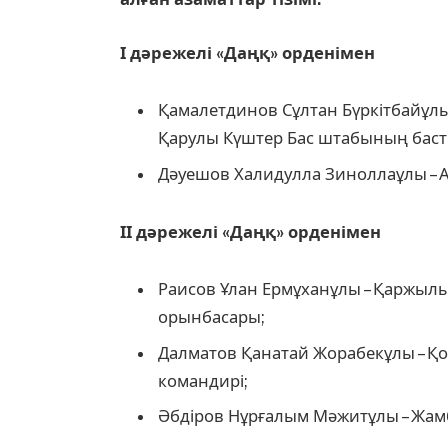
І дәрежелі «Даңқ» орденімен
Қамалетдинов Сұлтан Бүркітбайұлы 
Қарулы Күштер Бас штабының баст
Дәуешов Халидулла Зиноллаұлы – 
ІІ дәрежелі «Даңқ» орденімен
Раисов Ұлан Ермұханұлы – Қаржылы
орынбасары;
Далматов Қанатай Жорабекұлы – Қор
командирі;
Әбдіров Нұрғалым Мәжитұлы – Жа