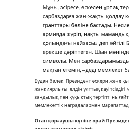
Мұны, әсіресе, өскелең ұрпақ тер
сарбаздарға жан-жақты қолдау к
гранттары бөліне бастады. Несиен
армияда жүріп, нақты мамандық а
қолындағы найзасы» деп әйгілі 
ерекше дәріптеген. Шын мәнінде
символы. Мен сарбаздарымызды
мақтан етемін, – деді мемлекет 
Бұдан бөлек, Президент әскери және қы
жанқиярлығы, елдің ұлттық қауіпсіздігі 
заңдылық пен құқықтық тәртіпті нығайту
мемлекеттік наградалармен марапаттад
Отан қорғаушы күніне орай Президе
алған азаматтар тізімі: