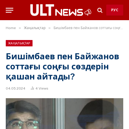
РУС
»
»
Home
Жаңалықтар
Бишімбаев пен Байжанов соттағы соңғы сөздерін қашан айтады?
ЖАҢАЛЫҚТАР
Бишімбаев пен Байжанов
соттағы соңғы сөздерін
қашан айтады?
04.05.2024
4
Views