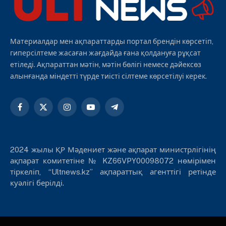
Материалдар мен ақпараттарды портал брендін көрсетіп,
гиперсілтеме жасаған жағдайда ғана қолдануға рұқсат
етіледі. Ақпараттан мәтін, мәтін бөлігі немесе дәйексөз
алынғанда міндетті түрде тиісті сілтеме көрсетілуі керек.
Facebook
X
Instagram
YouTube
Telegram
(Twitter)
2024 жылы ҚР Мәдениет және ақпарат министрлігінің
ақпарат комитетіне № KZ66VPY00098072 нөмірімен
тіркеліп, “Ultnews.kz” ақпараттық агенттігі ретінде
куәлігі берілді.