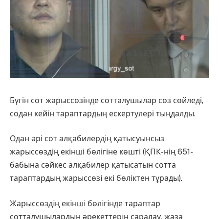
Бүгін сот жарыссөзінде сотталушылар сөз сөйледі,
содан кейін тараптардың ескертулері тыңдалды.
Одан әрі сот алқабилердiң қатысуынсыз
жарыссөздің екінші бөлігіне көшті (ҚПК-нің 651-
бабына сәйкес алқабилер қатысатын сотта
тараптардың жарыссөзi екi бөлiктен тұрады).
Жарыссөздiң екiншi бөлiгiнде тараптар
сотталушылардың әрекеттерiн саралау, жаза