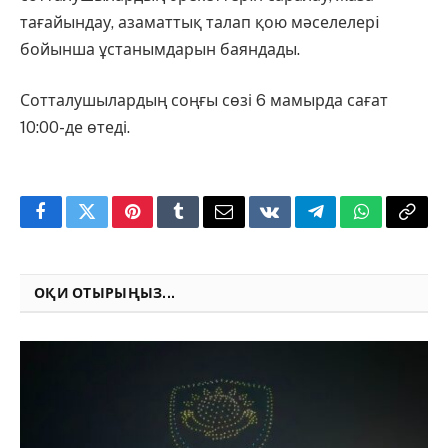
тағайындау, азаматтық талап қою мәселелерi
бойынша ұстанымдарын баяндады.
Сотталушылардың соңғы сөзі 6 мамырда сағат
10:00-де өтеді.
Facebook
Twitter
Pinterest
Tumblr
Email
VKontakte
Telegram
WhatsApp
Copy
Link
ОҚИ ОТЫРЫҢЫЗ...