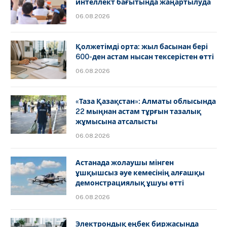
интеллект бағытында жаңартылуда
06.08.2026
Қолжетімді орта: жыл басынан бері
600-ден астам нысан тексерістен өтті
06.08.2026
«Таза Қазақстан»: Алматы облысында
22 мыңнан астам тұрғын тазалық
жұмысына атсалысты
06.08.2026
Астанада жолаушы мінген
ұшқышсыз әуе кемесінің алғашқы
демонстрациялық ұшуы өтті
06.08.2026
Электрондық еңбек биржасында