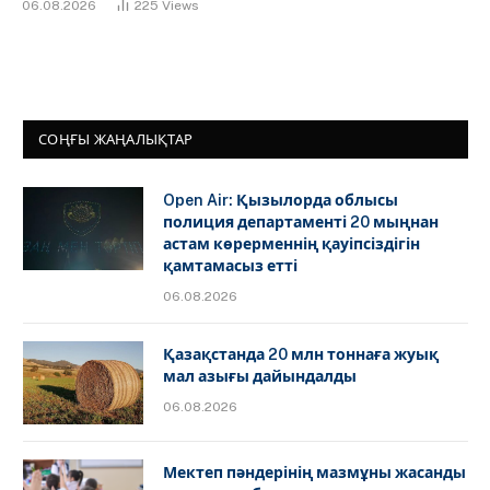
06.08.2026
225
Views
СОҢҒЫ ЖАҢАЛЫҚТАР
Open Air: Қызылорда облысы
полиция департаменті 20 мыңнан
астам көрерменнің қауіпсіздігін
қамтамасыз етті
06.08.2026
Қазақстанда 20 млн тоннаға жуық
мал азығы дайындалды
06.08.2026
Мектеп пәндерінің мазмұны жасанды