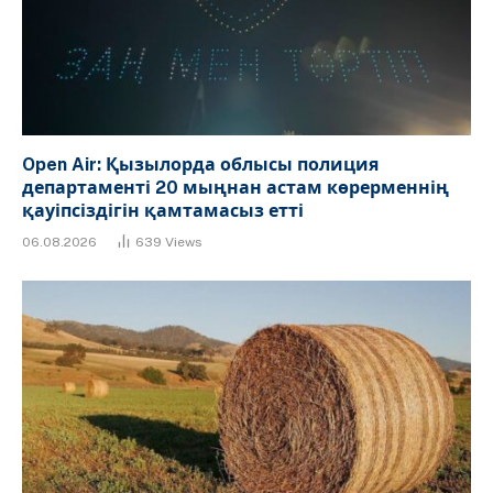
Open Air: Қызылорда облысы полиция
департаменті 20 мыңнан астам көрерменнің
қауіпсіздігін қамтамасыз етті
06.08.2026
639
Views