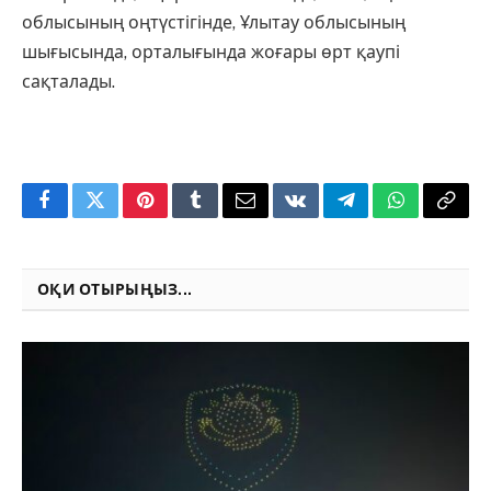
облысының оңтүстігінде, Ұлытау облысының
шығысында, орталығында жоғары өрт қаупі
сақталады.
Facebook
Twitter
Pinterest
Tumblr
Email
VKontakte
Telegram
WhatsApp
Copy
Link
ОҚИ ОТЫРЫҢЫЗ...