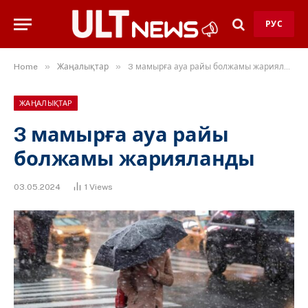
РУС
»
»
Home
Жаңалықтар
3 мамырға ауа райы болжамы жарияланды
ЖАҢАЛЫҚТАР
3 мамырға ауа райы
болжамы жарияланды
03.05.2024
1
Views