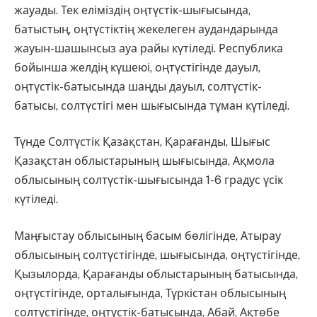
жауады. Тек еліміздің оңтүстік-шығысында,
батыстың, оңтүстіктің жекелеген аудандарында
жауын-шашынсыз ауа райы күтіледі. Республика
бойынша желдің күшеюі, оңтүстігінде дауыл,
оңтүстік-батысында шаңды дауыл, солтүстік-
батысы, солтүстігі мен шығысында тұман күтіледі.
Түнде Солтүстік Қазақстан, Қарағанды, Шығыс
Қазақстан облыстарының шығысында, Ақмола
облысының солтүстік-шығысында 1-6 градус үсік
күтіледі.
Маңғыстау облысының басым бөлігінде, Атырау
облысының солтүстігінде, шығысында, оңтүстігінде,
Қызылорда, Қарағанды облыстарының батысында,
оңтүстігінде, орталығында, Түркістан облысының
солтүстігінде, оңтүстік-батысында, Абай, Ақтөбе