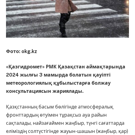
Фото: okg.kz
«Қазгидромет» РМК Қазақстан аймақтарында
2024 жылғы 3 мамырда болатын қауіпті
метеорологиялық құбылыстарға болжау
консультациясын жариялады.
Қазқстанның басым бөлігінде атмосфералық
фронттардың өтуімен тұрақсыз ауа райын
сақталады, найзағаймен жаңбыр, түнгі сағаттарда
еліміздің солтүстігінде жауын-шашын (жаңбыр, қар)