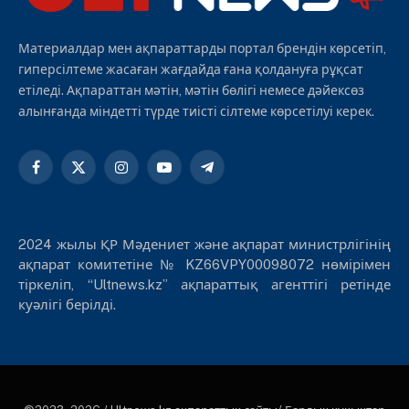
Материалдар мен ақпараттарды портал брендін көрсетіп,
гиперсілтеме жасаған жағдайда ғана қолдануға рұқсат
етіледі. Ақпараттан мәтін, мәтін бөлігі немесе дәйексөз
алынғанда міндетті түрде тиісті сілтеме көрсетілуі керек.
Facebook
X
Instagram
YouTube
Telegram
(Twitter)
2024 жылы ҚР Мәдениет және ақпарат министрлігінің
ақпарат комитетіне № KZ66VPY00098072 нөмірімен
тіркеліп, “Ultnews.kz” ақпараттық агенттігі ретінде
куәлігі берілді.