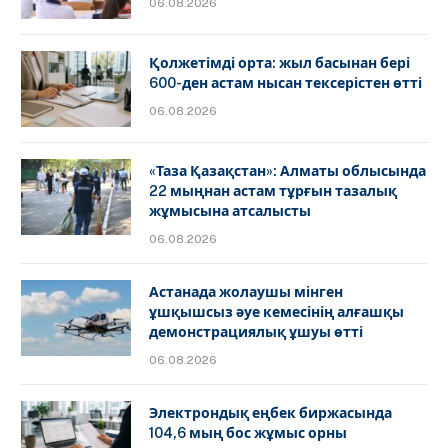
06.08.2026
Қолжетімді орта: жыл басынан бері
600-ден астам нысан тексерістен өтті
06.08.2026
«Таза Қазақстан»: Алматы облысында
22 мыңнан астам тұрғын тазалық
жұмысына атсалысты
06.08.2026
Астанада жолаушы мінген
ұшқышсыз әуе кемесінің алғашқы
демонстрациялық ұшуы өтті
06.08.2026
Электрондық еңбек биржасында
104,6 мың бос жұмыс орны