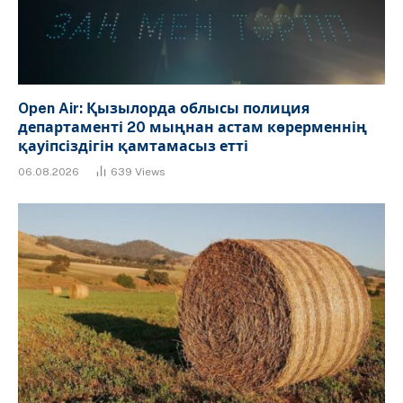
Open Air: Қызылорда облысы полиция
департаменті 20 мыңнан астам көрерменнің
қауіпсіздігін қамтамасыз етті
06.08.2026
639
Views