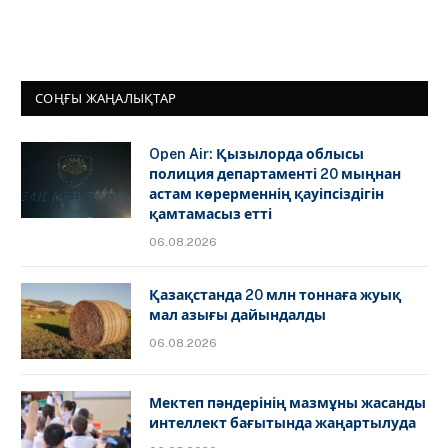
СОҢҒЫ ЖАҢАЛЫҚТАР
Open Air: Қызылорда облысы
полиция департаменті 20 мыңнан
астам көрерменнің қауіпсіздігін
қамтамасыз етті
06.08.2026
Қазақстанда 20 млн тоннаға жуық
мал азығы дайындалды
06.08.2026
Мектеп пәндерінің мазмұны жасанды
интеллект бағытында жаңартылуда