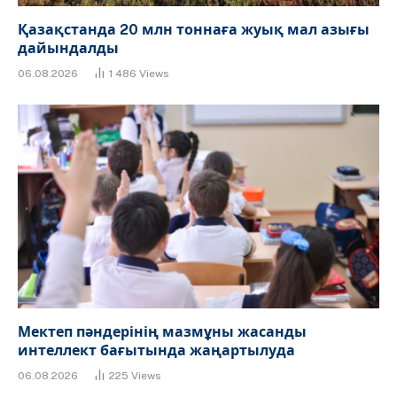
Қазақстанда 20 млн тоннаға жуық мал азығы
дайындалды
06.08.2026
1 486
Views
Мектеп пәндерінің мазмұны жасанды
интеллект бағытында жаңартылуда
06.08.2026
225
Views