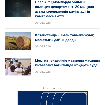
Open Air: Қызылорда облысы
полиция департаменті 20 мыңнан
астам көрерменнің қауіпсіздігін
қамтамасыз етті
06.08.2026
Қазақстанда 20 млн тоннаға жуық
мал азығы дайындалды
06.08.2026
Мектеп пәндерінің мазмұны жасанды
интеллект бағытында жаңартылуда
06.08.2026
Advertisement