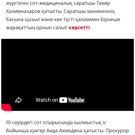
жүргізген сот-медициналық сарапшы Тахир
Халимназаров қатысты. Сарапшы манекеннің
басына қызыл және көк түсті қаламмен бірнеше
жарақаттың орнын салып
көрсетті
.
10 сәуірдегі сот отырысында қылмыстық іс
бойынша куәгер Аида Ахмедина қатысты. Прокурор