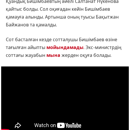
Қуандық Бишімбаевтың әйелі Салтанат Нүкенова
қайтыс болды. Сол оқиғадан кейін Бишімбаев
қамауға алынды. Артынша оның туысы Бақытжан
Байжанов та қамалды.
Сот басталған кезде сотталушы Бишімбаев өзіне
тағылған айыпты
мойындамады
. Экс-министрдің
соттағы жауабын
мына
жерден оқуға болады.