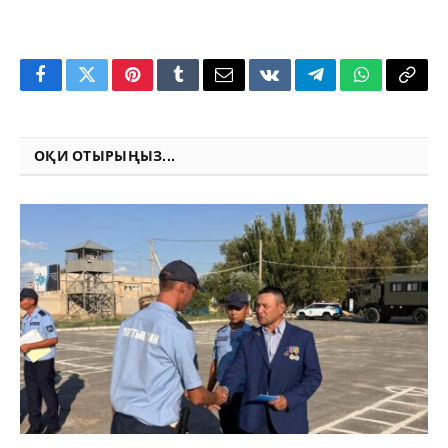
Facebook
Twitter
Pinterest
Tumblr
Email
VKontakte
Telegram
WhatsApp
Copy
Link
ОҚИ ОТЫРЫҢЫЗ...