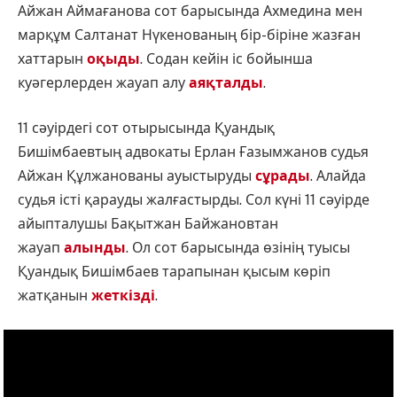
Айжан Аймағанова сот барысында Ахмедина мен
марқұм Салтанат Нүкенованың бір-біріне жазған
хаттарын
оқыды
. Содан кейін іс бойынша
куәгерлерден жауап алу
аяқталды
.
11 сәуірдегі сот отырысында Қуандық
Бишімбаевтың адвокаты Ерлан Ғазымжанов судья
Айжан Құлжанованы ауыстыруды
сұрады
. Алайда
судья істі қарауды жалғастырды. Сол күні 11 сәуірде
айыпталушы Бақытжан Байжановтан
жауап
алынды
. Ол сот барысында өзінің туысы
Қуандық Бишімбаев тарапынан қысым көріп
жатқанын
жеткізді
.