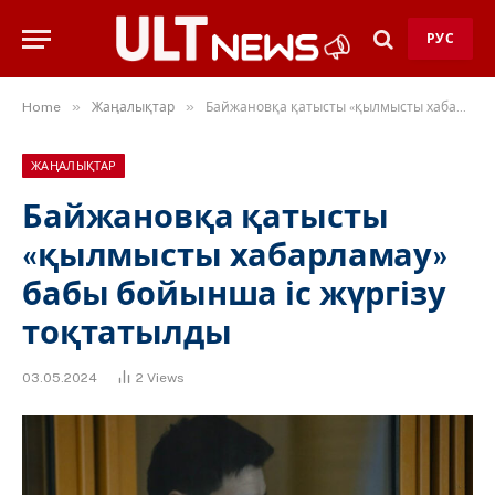
РУС
»
»
Home
Жаңалықтар
Байжановқа қатысты «қылмысты хабарламау» бабы бойынша іс жүргізу тоқтатылды
ЖАҢАЛЫҚТАР
Байжановқа қатысты
«қылмысты хабарламау»
бабы бойынша іс жүргізу
тоқтатылды
03.05.2024
2
Views