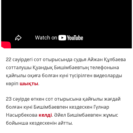
22 сәуірдегі сот отырысында судья Айжан Құлбаева
сотталушы Қуандық Бишімбаевтың телефонына
қайғылы оқиға болған күні түсірілген видеоларды
көріп
шықты
.
23 сәуірде өткен сот отырысына қайғылы жағдай
болған күні Бишімбаевпен кездескен Гүлнар
Насырбекова
келді
. Әйел Бишімбаевпен жұмыс
бойынша кездескенін айтты.