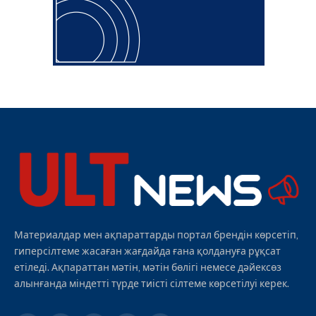
Материалдар мен ақпараттарды портал брендін көрсетіп,
гиперсілтеме жасаған жағдайда ғана қолдануға рұқсат
етіледі. Ақпараттан мәтін, мәтін бөлігі немесе дәйексөз
алынғанда міндетті түрде тиісті сілтеме көрсетілуі керек.