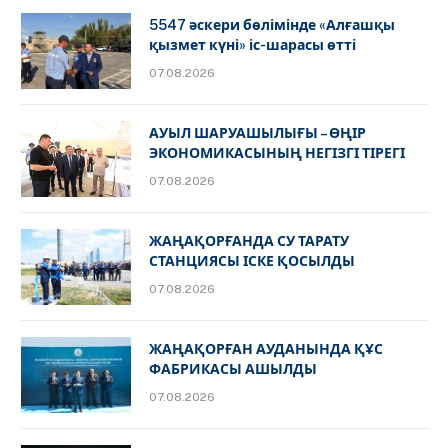
5547 әскери бөлімінде «Алғашқы
қызмет күні» іс-шарасы өтті
07.08.2026
АУЫЛ ШАРУАШЫЛЫҒЫ – ӨҢІР
ЭКОНОМИКАСЫНЫҢ НЕГІЗГІ ТІРЕГІ
07.08.2026
ЖАҢАҚОРҒАНДА СУ ТАРАТУ
СТАНЦИЯСЫ ІСКЕ ҚОСЫЛДЫ
07.08.2026
ЖАҢАҚОРҒАН АУДАНЫНДА ҚҰС
ФАБРИКАСЫ АШЫЛДЫ
07.08.2026