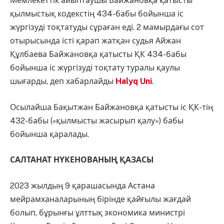
Мемлекеттік айыптаушы Байжановқа қатысты
қылмыстық кодекстің 434-бабы бойынша іс
жүргізуді тоқтатуды сұраған еді. 2 мамырдағы сот
отырысында істі қарап жатқан судья Айжан
Құлбаева Байжановқа қатысты ҚК 434-бабы
бойынша іс жүргізуді тоқтату туралы қаулы
шығарды, деп хабарлайды
Halyq Uni
.
Осылайша Бақытжан Байжановқа қатысты іс ҚК-тің
432-бабы («қылмысты жасырып қалу») бабы
бойынша қаралады.
САЛТАНАТ НҮКЕНОВАНЫҢ ҚАЗАСЫ
2023 жылдың 9 қарашасында Астана
мейрамханаларының бірінде қайғылы жағдай
болып, бұрынғы ұлттық экономика министрі