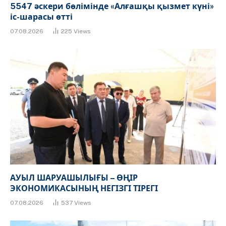
5547 әскери бөлімінде «Алғашқы қызмет күні»
іс-шарасы өтті
07.08.2026
225
Views
АУЫЛ ШАРУАШЫЛЫҒЫ – ӨҢІР
ЭКОНОМИКАСЫНЫҢ НЕГІЗГІ ТІРЕГІ
07.08.2026
537
Views