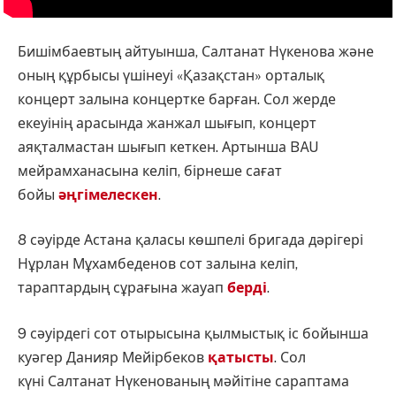
Бишімбаевтың айтуынша, Салтанат Нүкенова және
оның құрбысы үшінеуі «Қазақстан» орталық
концерт залына концертке барған. Сол жерде
екеуінің арасында жанжал шығып, концерт
аяқталмастан шығып кеткен. Артынша BAU
мейрамханасына келіп, бірнеше сағат
бойы
әңгімелескен
.
8 сәуірде Астана қаласы көшпелі бригада дәрігері
Нұрлан Мұхамбеденов сот залына келіп,
тараптардың сұрағына жауап
берді
.
9 сәуірдегі сот отырысына қылмыстық іс бойынша
куәгер Данияр Мейірбеков
қатысты
. Сол
күні Салтанат Нүкенованың мәйітіне сараптама