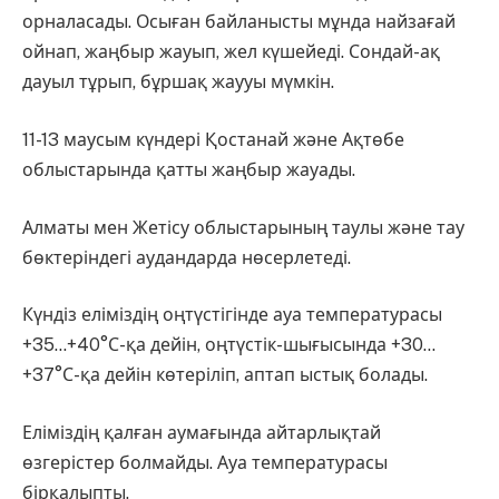
орналасады. Осыған байланысты мұнда найзағай
ойнап, жаңбыр жауып, жел күшейеді. Сондай-ақ
дауыл тұрып, бұршақ жаууы мүмкін.
11-13 маусым күндері Қостанай және Ақтөбе
облыстарында қатты жаңбыр жауады.
Алматы мен Жетісу облыстарының таулы және тау
бөктеріндегі аудандарда нөсерлетеді.
Күндіз еліміздің оңтүстігінде ауа температурасы
+35…+40°С-қа дейін, оңтүстік-шығысында +30…
+37°С-қа дейін көтеріліп, аптап ыстық болады.
Еліміздің қалған аумағында айтарлықтай
өзгерістер болмайды. Ауа температурасы
бірқалыпты.