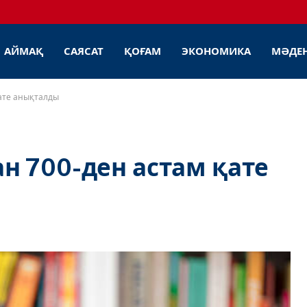
АЙМАҚ
САЯСАТ
ҚОҒАМ
ЭКОНОМИКА
МӘДЕ
ате анықталды
 700-ден астам қате