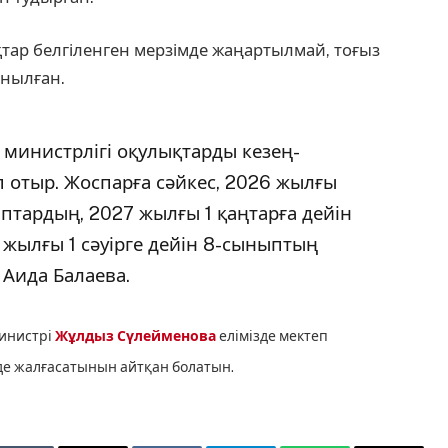
тар белгіленген мерзімде жаңартылмай, тоғыз
анылған.
 министрлігі оқулықтарды кезең-
 отыр. Жоспарға сәйкес, 2026 жылғы
птардың, 2027 жылғы 1 қаңтарға дейін
 жылғы 1 сәуірге дейін 8-сыныптың
 Аида Балаева.
министрі
Жұлдыз Сүлейменова
елімізде мектеп
е жалғасатынын айтқан болатын.