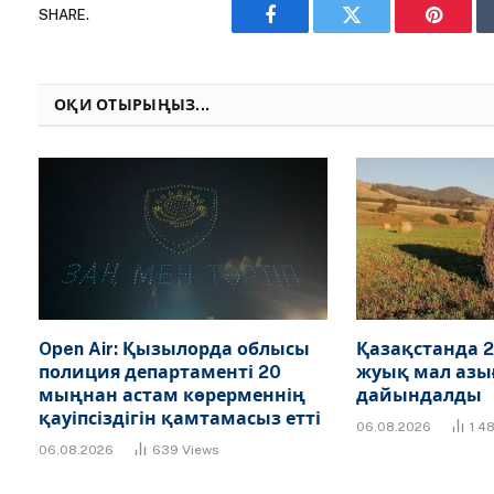
SHARE.
Facebook
Twitter
Pinteres
ОҚИ ОТЫРЫҢЫЗ...
Open Air: Қызылорда облысы
Қазақстанда 2
полиция департаменті 20
жуық мал азы
мыңнан астам көрерменнің
дайындалды
қауіпсіздігін қамтамасыз етті
06.08.2026
1 4
06.08.2026
639
Views