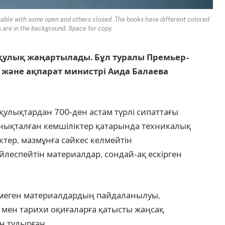
table with some open and others closed. The books have different colored
 are in the background. Space for copy.
оқулық жаңартылады. Бұл туралы Премьер-
және ақпарат министрі Аида Балаева
улықтардан 700-ден астам түрлі сипаттағы
Анықталған кемшіліктер қатарында техникалық
іктер, мазмұнға сәйкес келмейтін
леспейтін материалдар, сондай-ақ ескірген
елмеген материалдардың пайдаланылуы,
 мен тарихи оқиғаларға қатысты жаңсақ
н тудырған.