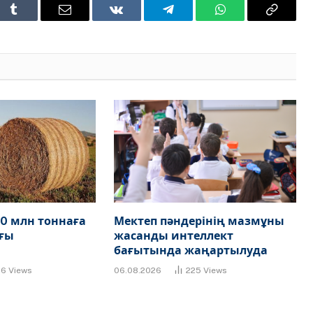
t
Tumblr
Email
VKontakte
Telegram
WhatsApp
Copy
Link
0 млн тоннаға
Мектеп пәндерінің мазмұны
ғы
жасанды интеллект
бағытында жаңартылуда
86
Views
06.08.2026
225
Views