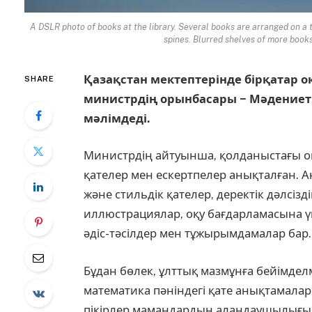
A DSLR photo of books at the library. Several books are arranged on a 
spines. Blurred shelves of more books
Қазақстан мектептерінде бірқатар 
SHARE
министрдің орынбасары − Мәдениет 
мәлімдеді.
Министрдің айтуынша, қолданыстағы оқ
қателер мен ескертпелер анықталған. 
және стильдік қателер, деректік дәлсізд
иллюстрациялар, оқу бағдарламасына үй
әдіс-тәсілдер мен тұжырымдамалар бар.
Бұдан бөлек, ұлттық мазмұнға бейімд
математика пәніндегі қате анықтамалар
пікірлер мамандардың алаңдаушылығы