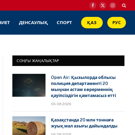
Facebook
X
Instagram
(Twitter)
НИЕТ
ДЕНСАУЛЫҚ
СПОРТ
ҚАЗ
РУС
СОҢҒЫ ЖАҢАЛЫҚТАР
Open Air: Қызылорда облысы
полиция департаменті 20
мыңнан астам көрерменнің
қауіпсіздігін қамтамасыз етті
06.08.2026
Қазақстанда 20 млн тоннаға
жуық мал азығы дайындалды
06.08.2026