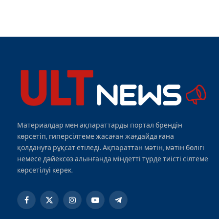
Материалдар мен ақпараттарды портал брендін
көрсетіп, гиперсілтеме жасаған жағдайда ғана
қолдануға рұқсат етіледі. Ақпараттан мәтін, мәтін бөлігі
немесе дәйексөз алынғанда міндетті түрде тиісті сілтеме
көрсетілуі керек.
Facebook
X
Instagram
YouTube
Telegram
(Twitter)