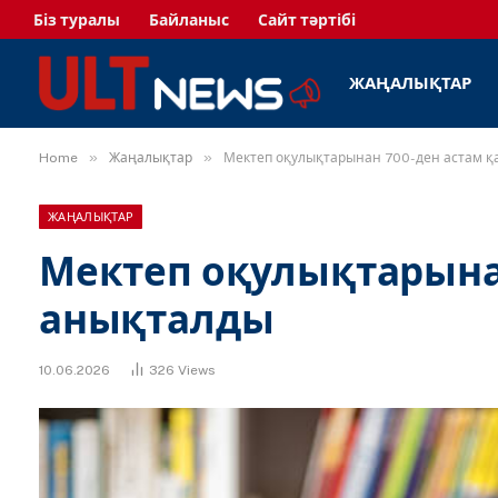
Біз туралы
Байланыс
Сайт тәртібі
ЖАҢАЛЫҚТАР
»
»
Home
Жаңалықтар
Мектеп оқулықтарынан 700-ден астам қ
ЖАҢАЛЫҚТАР
Мектеп оқулықтарынан
анықталды
10.06.2026
326
Views