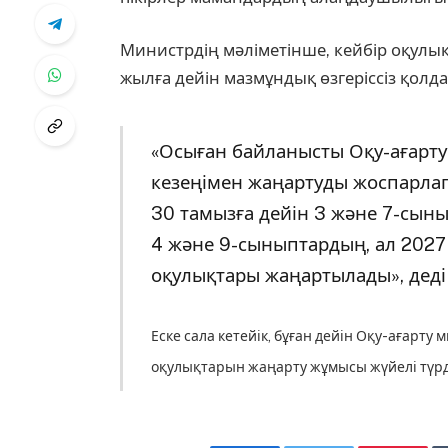
Министрдің мәліметінше, кейбір оқулық
жылға дейін мазмұндық өзгеріссіз қолд
«Осыған байланысты Оқу-ағарту
кезеңімен жаңартуды жоспарлап
30 тамызға дейін 3 және 7-сыны
4 және 9-сыныптардың, ал 2027
оқулықтары жаңартылады», деді
Еске сала кетейік, бұған дейін Оқу-ағарту 
оқулықтарын жаңарту жұмысы жүйелі түрд