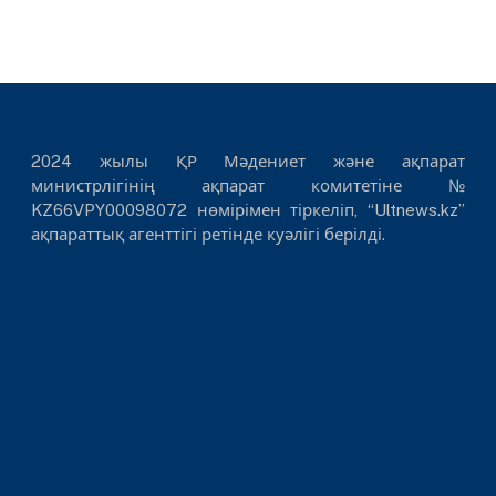
2024 жылы ҚР Мәдениет және ақпарат
министрлігінің ақпарат комитетіне №
KZ66VPY00098072 нөмірімен тіркеліп, “Ultnews.kz”
ақпараттық агенттігі ретінде куәлігі берілді.