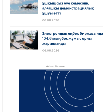
ұшқышсыз әуе кемесінің
алғашқы демонстрациялық
ұшуы өтті
06.08.2026
Электрондық еңбек биржасында
104,6 мың бос жұмыс орны
жарияланды
06.08.2026
Advertisement