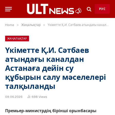
РУС
»
»
Home
Жаңалықтар
Үкіметте Қ.И. Сәтбаев атындағы каналдан Астанаға дейін су құбырын салу мәселелері талқыланды
ЖАҢАЛЫҚТАР
Үкіметте Қ.И. Сәтбаев
атындағы каналдан
Астанаға дейін су
құбырын салу мәселелері
талқыланды
09.06.2026
698
Views
Премьер-министрдің бірінші орынбасары