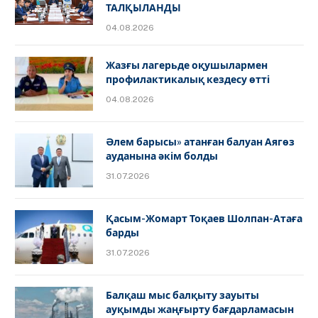
ТАЛҚЫЛАНДЫ
04.08.2026
Жазғы лагерьде оқушылармен
профилактикалық кездесу өтті
04.08.2026
Әлем барысы» атанған балуан Аягөз
ауданына әкім болды
31.07.2026
Қасым-Жомарт Тоқаев Шолпан-Атаға
барды
31.07.2026
Балқаш мыс балқыту зауыты
ауқымды жаңғырту бағдарламасын