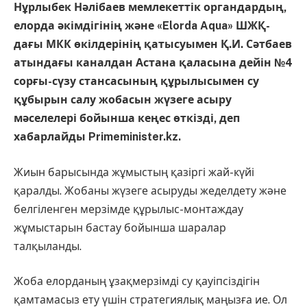
Нұрлыбек Нәлібаев мемлекеттік органдардың,
елорда әкімдігінің және «Elorda Aqua» ШЖҚ-
дағы МКК өкілдерінің қатысуымен Қ.И. Сәтбаев
атындағы каналдан Астана қаласына дейін №4
сорғы-сүзу стансасының құрылысымен су
құбырын салу жобасын жүзеге асыру
мәселелері бойынша кеңес өткізді, деп
хабарлайды Primeminister.kz.
Жиын барысында жұмыстың қазіргі жай-күйі
қаралды. Жобаны жүзеге асыруды жеделдету және
белгіленген мерзімде құрылыс-монтаждау
жұмыстарын бастау бойынша шаралар
талқыланды.
Жоба елорданың ұзақмерзімді су қауіпсіздігін
қамтамасыз ету үшін стратегиялық маңызға ие. Ол