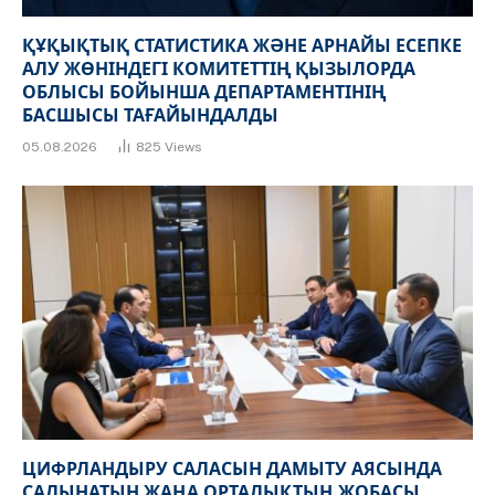
ҚҰҚЫҚТЫҚ СТАТИСТИКА ЖӘНЕ АРНАЙЫ ЕСЕПКЕ
АЛУ ЖӨНІНДЕГІ КОМИТЕТТІҢ ҚЫЗЫЛОРДА
ОБЛЫСЫ БОЙЫНША ДЕПАРТАМЕНТІНІҢ
БАСШЫСЫ ТАҒАЙЫНДАЛДЫ
05.08.2026
825
Views
ЦИФРЛАНДЫРУ САЛАСЫН ДАМЫТУ АЯСЫНДА
САЛЫНАТЫН ЖАҢА ОРТАЛЫҚТЫҢ ЖОБАСЫ