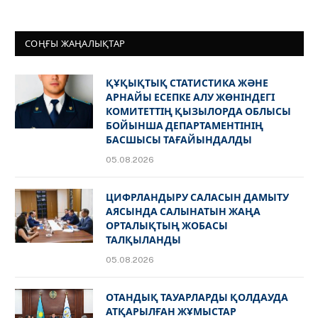
СОҢҒЫ ЖАҢАЛЫҚТАР
ҚҰҚЫҚТЫҚ СТАТИСТИКА ЖӘНЕ
АРНАЙЫ ЕСЕПКЕ АЛУ ЖӨНІНДЕГІ
КОМИТЕТТІҢ ҚЫЗЫЛОРДА ОБЛЫСЫ
БОЙЫНША ДЕПАРТАМЕНТІНІҢ
БАСШЫСЫ ТАҒАЙЫНДАЛДЫ
05.08.2026
ЦИФРЛАНДЫРУ САЛАСЫН ДАМЫТУ
АЯСЫНДА САЛЫНАТЫН ЖАҢА
ОРТАЛЫҚТЫҢ ЖОБАСЫ
ТАЛҚЫЛАНДЫ
05.08.2026
ОТАНДЫҚ ТАУАРЛАРДЫ ҚОЛДАУДА
АТҚАРЫЛҒАН ЖҰМЫСТАР