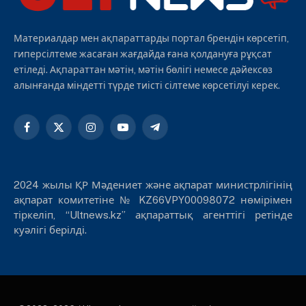
Материалдар мен ақпараттарды портал брендін көрсетіп,
гиперсілтеме жасаған жағдайда ғана қолдануға рұқсат
етіледі. Ақпараттан мәтін, мәтін бөлігі немесе дәйексөз
алынғанда міндетті түрде тиісті сілтеме көрсетілуі керек.
Facebook
X
Instagram
YouTube
Telegram
(Twitter)
2024 жылы ҚР Мәдениет және ақпарат министрлігінің
ақпарат комитетіне № KZ66VPY00098072 нөмірімен
тіркеліп, “Ultnews.kz” ақпараттық агенттігі ретінде
куәлігі берілді.