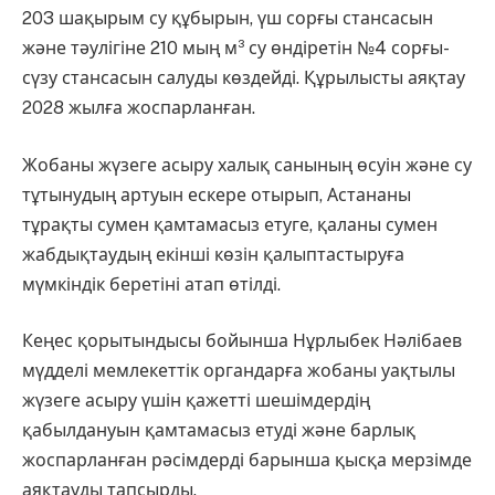
203 шақырым су құбырын, үш сорғы стансасын
және тәулігіне 210 мың м³ су өндіретін №4 сорғы-
сүзу стансасын салуды көздейді. Құрылысты аяқтау
2028 жылға жоспарланған.
Жобаны жүзеге асыру халық санының өсуін және су
тұтынудың артуын ескере отырып, Астананы
тұрақты сумен қамтамасыз етуге, қаланы сумен
жабдықтаудың екінші көзін қалыптастыруға
мүмкіндік беретіні атап өтілді.
Кеңес қорытындысы бойынша Нұрлыбек Нәлібаев
мүдделі мемлекеттік органдарға жобаны уақтылы
жүзеге асыру үшін қажетті шешімдердің
қабылдануын қамтамасыз етуді және барлық
жоспарланған рәсімдерді барынша қысқа мерзімде
аяқтауды тапсырды.