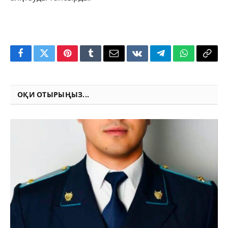
Facebook
Twitter
Pinterest
Tumblr
Email
VKontakte
Telegram
WhatsApp
Copy
Link
ОҚИ ОТЫРЫҢЫЗ...