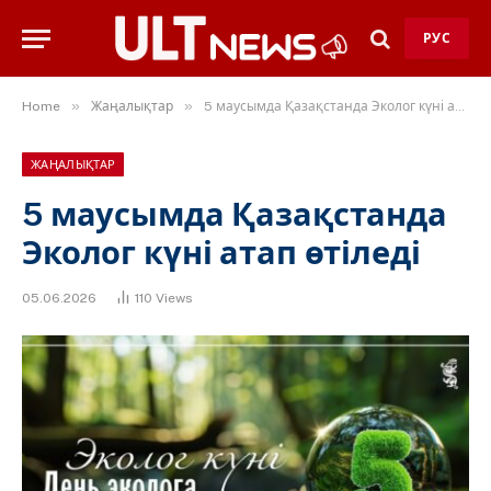
РУС
»
»
Home
Жаңалықтар
5 маусымда Қазақстанда Эколог күні атап өтіледі
ЖАҢАЛЫҚТАР
5 маусымда Қазақстанда
Эколог күні атап өтіледі
05.06.2026
110
Views