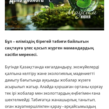
Бұл – еліміздің бірегей табиғи байлығын
сақтауға үлес қосып жүрген мамандардың
кәсіби мерекесі.
Бүгінде Қазақстанда көгалдандыру, экожүйелерді
қалпына келтіру және экологиялық мәдениетті
дамыту бағытында ауқымды жобалар жүзеге
асырылып жатыр. Алайда қоршаған ортаны қорғау
тек ірі жобалар мен экологтардың еңбегімен ғана
шектелмейді. Табиғатқа жанашырлық танытып,
оған жауапкершілікпен қарау – әрқайсымыздың