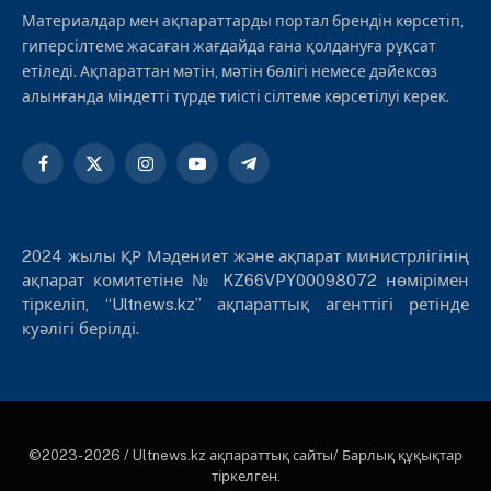
Материалдар мен ақпараттарды портал брендін көрсетіп,
гиперсілтеме жасаған жағдайда ғана қолдануға рұқсат
етіледі. Ақпараттан мәтін, мәтін бөлігі немесе дәйексөз
алынғанда міндетті түрде тиісті сілтеме көрсетілуі керек.
Facebook
X
Instagram
YouTube
Telegram
(Twitter)
2024 жылы ҚР Мәдениет және ақпарат министрлігінің
ақпарат комитетіне № KZ66VPY00098072 нөмірімен
тіркеліп, “Ultnews.kz” ақпараттық агенттігі ретінде
куәлігі берілді.
©2023- 2026 / Ultnews.kz ақпараттық сайты/ Барлық құқықтар
тіркелген.