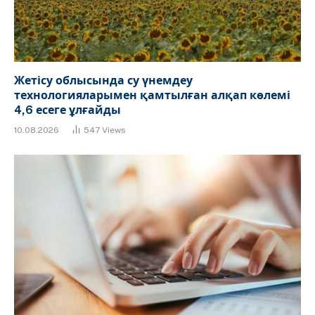
Жетісу облысында су үнемдеу
технологияларымен қамтылған алқап көлемі
4,6 есеге ұлғайды
10.08.2026
547
Views