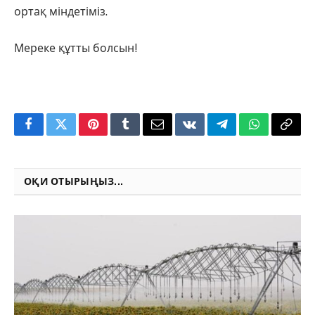
ортақ міндетіміз.
Мереке құтты болсын!
Facebook
Twitter
Pinterest
Tumblr
Email
VKontakte
Telegram
WhatsApp
Copy
Link
ОҚИ ОТЫРЫҢЫЗ...