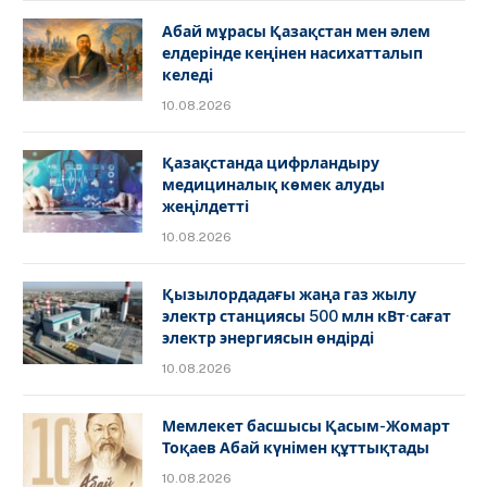
Абай мұрасы Қазақстан мен әлем
елдерінде кеңінен насихатталып
келеді
10.08.2026
Қазақстанда цифрландыру
медициналық көмек алуды
жеңілдетті
10.08.2026
Қызылордадағы жаңа газ жылу
электр станциясы 500 млн кВт·сағат
электр энергиясын өндірді
10.08.2026
Мемлекет басшысы Қасым-Жомарт
Тоқаев Абай күнімен құттықтады
10.08.2026