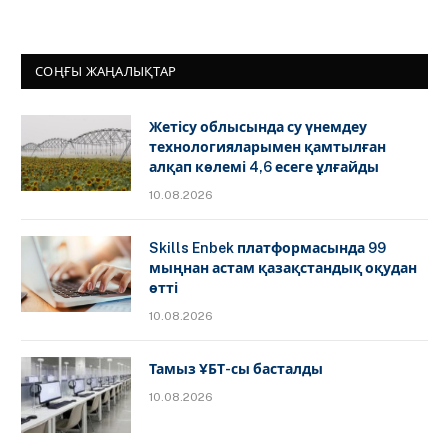
СОҢҒЫ ЖАҢАЛЫҚТАР
Жетісу облысында су үнемдеу
технологияларымен қамтылған
алқап көлемі 4,6 есеге ұлғайды
10.08.2026
Skills Enbek платформасында 99
мыңнан астам қазақстандық оқудан
өтті
10.08.2026
Тамыз ҰБТ-сы басталды
10.08.2026