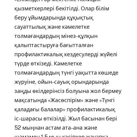
қызметкерлері бекітілді. Олар білім
беру ұйымдарында құқықтық
сауаттылық және кәмелетке
толмағандардың мінез-құлқын
қалыптастыруға бағытталған
профилактикалық кездесулерді жүйелі
түрде өткізеді. Кәмелетке
толмағандардың түнгі уақытта көшеде
жүруіне, ойын-сауық орындарында
заңды өкілдерінсіз болуына жол бермеу
мақсатында «Жасөспірім» және «Түнгі
қаладағы балалар» профилактикалық
іс-шарасы өткізілді. Жыл басынан бері
52 мыңнан астам ата-ана және
шамамен 1,5 мың кәсіпкер жауапқа