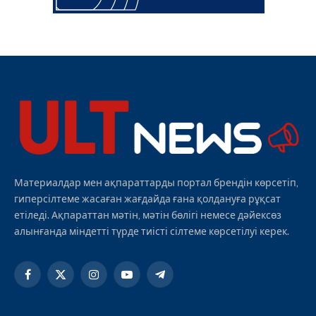
Материалдар мен ақпараттарды портал брендін көрсетіп,
гиперсілтеме жасаған жағдайда ғана қолдануға рұқсат
етіледі. Ақпараттан мәтін, мәтін бөлігі немесе дәйексөз
алынғанда міндетті түрде тиісті сілтеме көрсетілуі керек.
Facebook
X
Instagram
YouTube
Telegram
(Twitter)