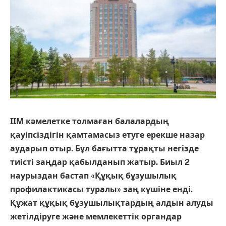
ІІМ кәмелетке толмаған балалардың
қауіпсіздігін қамтамасыз етуге ерекше назар
аударып отыр. Бұл бағытта тұрақты негізде
тиісті заңдар қабылданып жатыр. Биыл 2
наурыздан бастап «Құқық бұзушылық
профилактикасы туралы» заң күшіне енді.
Құжат құқық бұзушылықтардың алдын алуды
жетілдіруге және мемлекеттік органдар