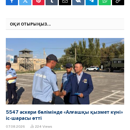
Facebook
Twitter
Pinterest
Tumblr
Email
VKontakte
Telegram
WhatsApp
Copy
Link
ОҚИ ОТЫРЫҢЫЗ...
5547 әскери бөлімінде «Алғашқы қызмет күні»
іс-шарасы өтті
07.08.2026
224
Views