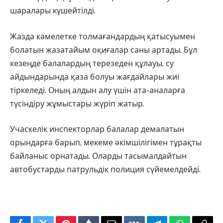
шаралары күшейтілді.
Жазда кәмелетке толмағандардың қатысуымен
болатын жазатайым оқиғалар саны артады. Бұл
кезеңде балалардың терезеден құлауы, су
айдындарында қаза болуы жағдайлары жиі
тіркеледі. Оның алдын алу үшін ата-аналарға
түсіндіру жұмыстары жүріп жатыр.
Учаскелік инспекторлар балалар демалатын
орындарға барып, мекеме әкімшілігімен тұрақты
байланыс орнатады. Оларды тасымалдайтын
автобустарды патрульдік полиция сүйемелдейді.