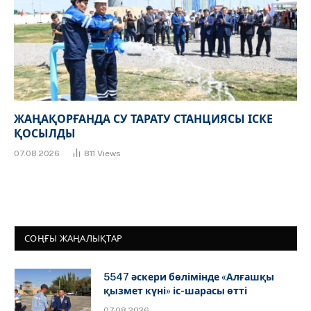
ЖАҢАҚОРҒАНДА СУ ТАРАТУ СТАНЦИЯСЫ ІСКЕ
ҚОСЫЛДЫ
07.08.2026
811
Views
СОҢҒЫ ЖАҢАЛЫҚТАР
5547 әскери бөлімінде «Алғашқы
қызмет күні» іс-шарасы өтті
07.08.2026