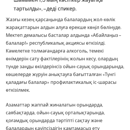
тартылды», – деді спикер.
Жазғы кезең қарсаңында балалардың жол-көлік
жарақаттарын алдын алуға ерекше көңіл бөлінуде.
Мектеп демалысы басталар алдында «Абайлаңыз –
балалар!» республикалық акциясы өткізілді.
Кәмелетке толмағандарға алкоголь, темекі
өнімдерін сату фактілерінің жолын кесу, олардың
түнде заңды өкілдерінсіз ойын-сауық орындарында,
көшелерде жүруін анықтауға бағытталған «Түнгі
қаладағы балалар» профилактикалық іс-шарасы
өткізілмек.
Азаматтар жаппай жиналатын орындарда,
саябақтарда, ойын-сауық орталықтарында,
қоғамдық орындарда тәртіпті сақтау және
балалардың қауіпсіздігін қамтамасыз ету