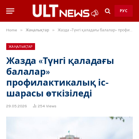
РУС
»
»
Home
Жаңалықтар
Жазда «Түнгі қаладағы балалар» профилактикалық іс-шарасы өткізіледі
ЖАҢАЛЫҚТАР
Жазда «Түнгі қаладағы
балалар»
профилактикалық іс-
шарасы өткізіледі
29.05.2026
254
Views