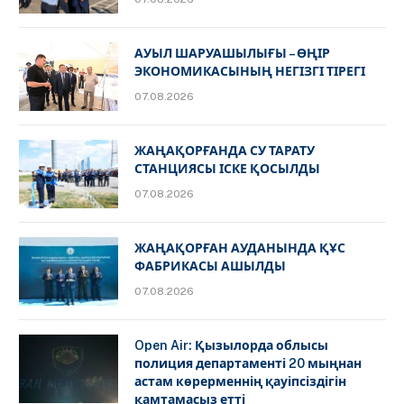
АУЫЛ ШАРУАШЫЛЫҒЫ – ӨҢІР
ЭКОНОМИКАСЫНЫҢ НЕГІЗГІ ТІРЕГІ
07.08.2026
ЖАҢАҚОРҒАНДА СУ ТАРАТУ
СТАНЦИЯСЫ ІСКЕ ҚОСЫЛДЫ
07.08.2026
ЖАҢАҚОРҒАН АУДАНЫНДА ҚҰС
ФАБРИКАСЫ АШЫЛДЫ
07.08.2026
Open Air: Қызылорда облысы
полиция департаменті 20 мыңнан
астам көрерменнің қауіпсіздігін
қамтамасыз етті