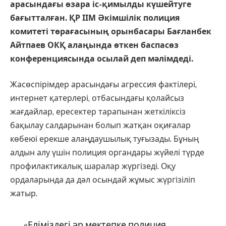
арасындағы өзара іс-қимылды күшейтуге
бағытталған. ҚР ІІМ Әкімшілік полиция
комитеті төрағасының орынбасары Бағланбек
Айтпаев ОКҚ алаңында өткен баспасөз
конференциясында осылай деп мәлімдеді.
Жасөспірімдер арасындағы агрессия фактілері,
интернет қатерлері, отбасындағы қолайсыз
жағдайлар, ересектер тарапынан жеткіліксіз
бақылау салдарынан болып жатқан оқиғалар
көбеюі ерекше алаңдаушылық туғызады. Бұның
алдын алу үшін полиция органдары жүйелі түрде
профилактикалық шаралар жүргізеді. Оқу
ордаларында да дәл осындай жұмыс жүргізіліп
жатыр.
«Еліміздегі әр мектепке полиция