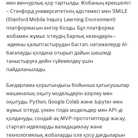
мен венчурлық қор тартылды. Жобаның ерекшелігі
– Стэнфорд университетінің әдістемесі мен SMILE
(Stanford Mobile Inquiry Learning Environment)
платформасын енгізу болды. Бұл платформа
жобамен жұмыс істеудің барлық кезеңдерін –
идеяны қалыптастырудан бастап, нәтижелерді AI-
бағалауды қолдана отырып дайын шешімді
таныстыруға дейін сүйемелдеу үшін
пайдаланылады.
Бағдарлама қорытындысы бойынша қатысушылар
машиналық оқыту модельдерін әзірлеу мен
оқытуды, Python, Google Colab және Jupyter-мен
жұмыс істеуді, үлкен тілдік модельдер мен API-ді
қолдануды, сондай-ақ MVP-прототиптерді жасау,
стартап-идеяларды валидациялау және
технологиялық жобаларды іске қосу дағдыларын