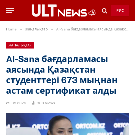
РУС
»
»
Home
Жаңалықтар
AI-Sana бағдарламасы аясында Қазақстан студенттері 673 мыңнан астам сертификат алды
ЖАҢАЛЫҚТАР
AI-Sana бағдарламасы
аясында Қазақстан
студенттері 673 мыңнан
астам сертификат алды
29.05.2026
369
Views