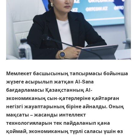
Мемлекет басшысының тапсырмасы бойынша
жүзеге асырылып жатқан AI-Sana
бағдарламасы Қазақстанның AI-
экономиканың сын-қатерлеріне қайтарған
негізгі жауаптарының біріне айналды. Оның
мақсаты – жасанды интеллект
технологияларын тек пайдаланып қана
қоймай, экономиканың түрлі саласы үшін өз