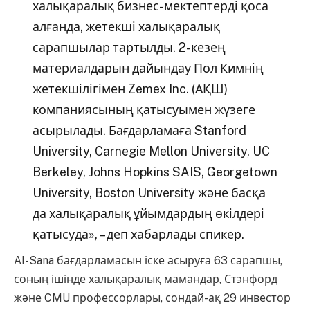
халықаралық бизнес-мектептерді қоса
алғанда, жетекші халықаралық
сарапшылар тартылды. 2-кезең
материалдарын дайындау Пол Кимнің
жетекшілігімен Zemex Inc. (АҚШ)
компаниясының қатысуымен жүзеге
асырылады. Бағдарламаға Stanford
University, Carnegie Mellon University, UC
Berkeley, Johns Hopkins SAIS, Georgetown
University, Boston University және басқа
да халықаралық ұйымдардың өкілдері
қатысуда», – деп хабарлады спикер.
AI-Sana бағдарламасын іске асыруға 63 сарапшы,
соның ішінде халықаралық мамандар, Стэнфорд
және CMU профессорлары, сондай-ақ 29 инвестор