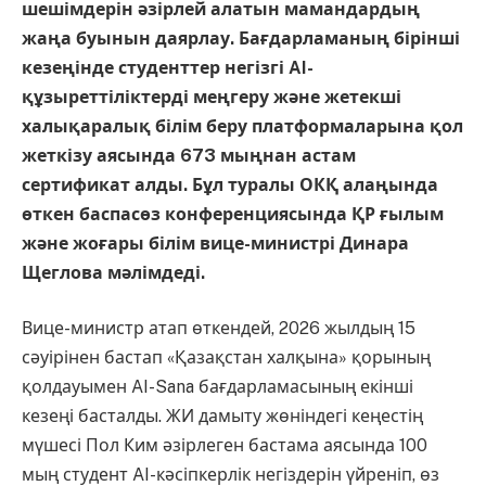
шешімдерін әзірлей алатын мамандардың
жаңа буынын даярлау. Бағдарламаның бірінші
кезеңінде студенттер негізгі AI-
құзыреттіліктерді меңгеру және жетекші
халықаралық білім беру платформаларына қол
жеткізу аясында 673 мыңнан астам
сертификат алды. Бұл туралы ОКҚ алаңында
өткен баспасөз конференциясында ҚР ғылым
және жоғары білім вице-министрі Динара
Щеглова мәлімдеді.
Вице-министр атап өткендей, 2026 жылдың 15
сәуірінен бастап «Қазақстан халқына» қорының
қолдауымен AI-Sana бағдарламасының екінші
кезеңі басталды. ЖИ дамыту жөніндегі кеңестің
мүшесі Пол Ким әзірлеген бастама аясында 100
мың студент AI-кәсіпкерлік негіздерін үйреніп, өз