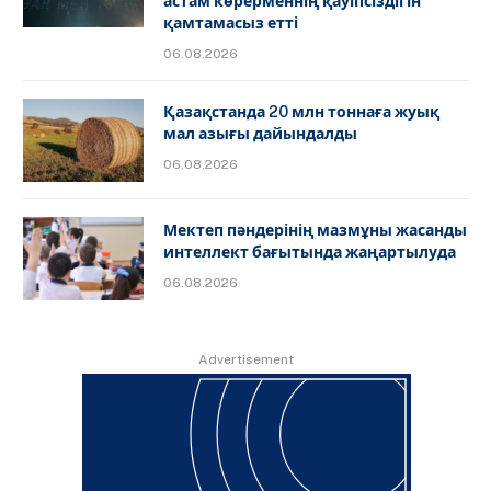
астам көрерменнің қауіпсіздігін
қамтамасыз етті
06.08.2026
Қазақстанда 20 млн тоннаға жуық
мал азығы дайындалды
06.08.2026
Мектеп пәндерінің мазмұны жасанды
интеллект бағытында жаңартылуда
06.08.2026
Advertisement