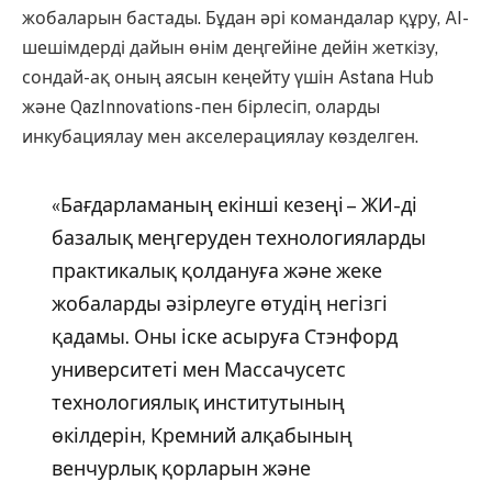
жобаларын бастады. Бұдан әрі командалар құру, AI-
шешімдерді дайын өнім деңгейіне дейін жеткізу,
сондай-ақ оның аясын кеңейту үшін Astana Hub
және QazInnovations-пен бірлесіп, оларды
инкубациялау мен акселерациялау көзделген.
«Бағдарламаның екінші кезеңі – ЖИ-ді
базалық меңгеруден технологияларды
практикалық қолдануға және жеке
жобаларды әзірлеуге өтудің негізгі
қадамы. Оны іске асыруға Стэнфорд
университеті мен Массачусетс
технологиялық институтының
өкілдерін, Кремний алқабының
венчурлық қорларын және