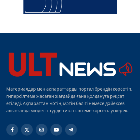
Материалдар мен ақпараттарды портал брендін көрсетіп,
гиперсілтеме жасаған жағдайда ғана қолдануға рұқсат
етіледі. Ақпараттан мәтін, мәтін бөлігі немесе дәйексөз
алынғанда міндетті түрде тиісті сілтеме көрсетілуі керек.
Facebook
X
Instagram
YouTube
Telegram
(Twitter)