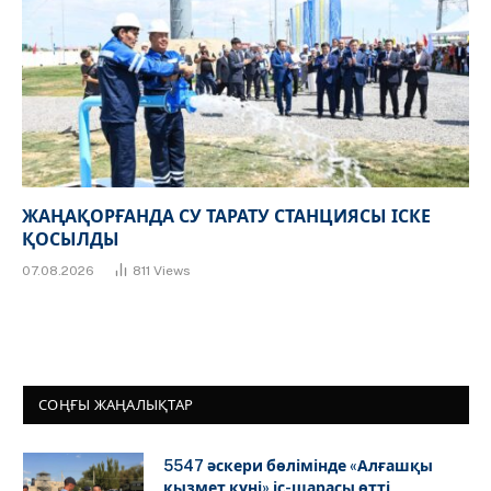
ЖАҢАҚОРҒАНДА СУ ТАРАТУ СТАНЦИЯСЫ ІСКЕ
ҚОСЫЛДЫ
07.08.2026
811
Views
СОҢҒЫ ЖАҢАЛЫҚТАР
5547 әскери бөлімінде «Алғашқы
қызмет күні» іс-шарасы өтті