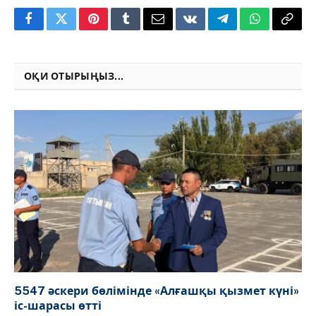
Facebook
Twitter
Pinterest
Tumblr
Email
VKontakte
Telegram
WhatsApp
Copy
Link
ОҚИ ОТЫРЫҢЫЗ...
5547 әскери бөлімінде «Алғашқы қызмет күні»
іс-шарасы өтті