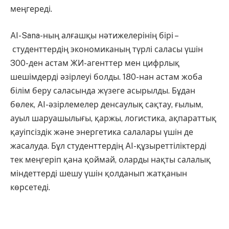
меңгереді.
AI-Sana-ның алғашқы нәтижелерінің бірі –
студенттердің экономиканың түрлі саласы үшін
300-ден астам ЖИ-агенттер мен цифрлық
шешімдерді әзірлеуі болды. 180-нан астам жоба
білім беру саласында жүзеге асырылды. Бұдан
бөлек, AI-әзірлемелер денсаулық сақтау, ғылым,
ауыл шаруашылығы, қаржы, логистика, ақпараттық
қауіпсіздік және энергетика салалары үшін де
жасалуда. Бұл студенттердің AI-құзыреттіліктерді
тек меңгеріп қана қоймай, оларды нақты салалық
міндеттерді шешу үшін қолданып жатқанын
көрсетеді.