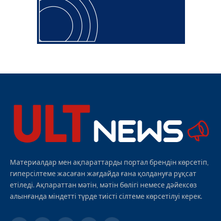
Материалдар мен ақпараттарды портал брендін көрсетіп,
гиперсілтеме жасаған жағдайда ғана қолдануға рұқсат
етіледі. Ақпараттан мәтін, мәтін бөлігі немесе дәйексөз
алынғанда міндетті түрде тиісті сілтеме көрсетілуі керек.