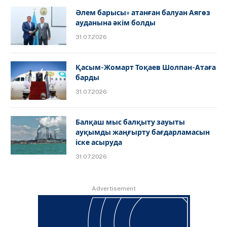
Әлем барысы» атанған балуан Аягөз
ауданына әкім болды
31.07.2026
Қасым-Жомарт Тоқаев Шолпан-Атаға
барды
31.07.2026
Балқаш мыс балқыту зауыты
ауқымды жаңғырту бағдарламасын
іске асыруда
31.07.2026
Advertisement