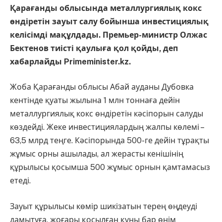
Қарағанды облысында металлургиялық кокс
өндіретін зауыт салу бойынша инвестициялық
келісімді мақұлдады. Премьер-министр Олжас
Бектенов тиісті қаулыға қол қойды, деп
хабарлайды Primeminister.kz.
Жоба Қарағанды облысы Абай ауданы Дубовка
кентінде қуаты жылына 1 млн тоннаға дейін
металлургиялық кокс өндіретін кәсіпорын салуды
көздейді. Жеке инвестициялардың жалпы көлемі –
63,5 млрд теңге. Кәсіпорында 500-ге дейін тұрақты
жұмыс орны ашылады, ал жерасты кенішінің
құрылысы қосымша 500 жұмыс орнын қамтамасыз
етеді.
Зауыт құрылысы көмір шикізатын терең өңдеуді
дамытуға, жоғары қосылған құны бар өнім