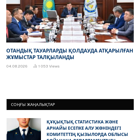
ОТАНДЫҚ ТАУАРЛАРДЫ ҚОЛДАУДА АТҚАРЫЛҒАН
ЖҰМЫСТАР ТАЛҚЫЛАНДЫ
04.08.2026
1 053
Views
СОҢҒЫ ЖАҢАЛЫҚТАР
ҚҰҚЫҚТЫҚ СТАТИСТИКА ЖӘНЕ
АРНАЙЫ ЕСЕПКЕ АЛУ ЖӨНІНДЕГІ
КОМИТЕТТІҢ ҚЫЗЫЛОРДА ОБЛЫСЫ