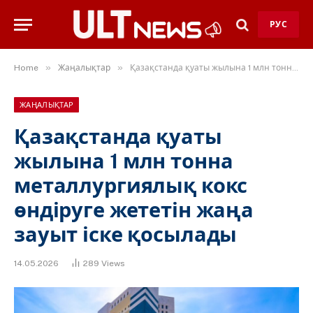
РУС
»
»
Home
Жаңалықтар
Қазақстанда қуаты жылына 1 млн тонна металлургиялық кокс өндіруге жететін жаңа зауыт іске қосылады
ЖАҢАЛЫҚТАР
Қазақстанда қуаты
жылына 1 млн тонна
металлургиялық кокс
өндіруге жететін жаңа
зауыт іске қосылады
14.05.2026
289
Views