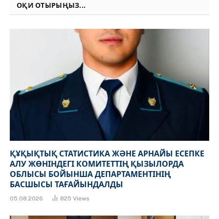
ОҚИ ОТЫРЫҢЫЗ...
ҚҰҚЫҚТЫҚ СТАТИСТИКА ЖӘНЕ АРНАЙЫ ЕСЕПКЕ
АЛУ ЖӨНІНДЕГІ КОМИТЕТТІҢ ҚЫЗЫЛОРДА
ОБЛЫСЫ БОЙЫНША ДЕПАРТАМЕНТІНІҢ
БАСШЫСЫ ТАҒАЙЫНДАЛДЫ
05.08.2026
825
Views