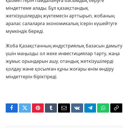
қызметтерін пайдалануға басымдық беруге
міндеттеме алады. Бұл қазақстандық
жеткізушілердің жүктемесін арттырып, жобаның
аралас салаларға экономикалық ісерін күшейтуге
мүмкіндік береді.
Жоба Қазақстанның индустриялық базасын дамыту
үшін маңызды: ол жеке инвестициялар тарту, жаңа
жұмыс орындарын ашу, отандық жеткізушілерді
қолдау және қосылған құны жоғары өнім өндіру
міндеттерін біріктіреді.
Facebook
Twitter
Pinterest
Tumblr
Email
VKontakte
Telegram
WhatsApp
Copy
Link