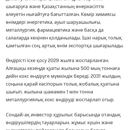
шығаруға және Қазақстанның өнеркәсіптік
әлеуетін нығайтуға бағытталған. Көмір химиясы
өнімдері энергетика, ауыл шаруашылығы,
металлургия, фармацевтика және басқа да
салаларда кеңінен қолданылады. Ішкі нарық толық
қамтылған соң, артық өнім экспортқа шығарылады.
Өндірісті іске қосу 2029 жылға жоспарланған.
Алғашқы кезеңде қуаты жылына 500 мың тоннаға
дейін кокс өндіруге мүмкіндік береді. 2031 жылдың
соңына қарай кәсіпорын толық жобалық қуатына
шығып, жылына шамамен 1 млн тонна
металлургиялық кокс өндіруді жоспарлап отыр.
Сондай-ақ инвестор құрылыс барысында отандық
өндірушілердің тауарларын, жұмыс күшін және