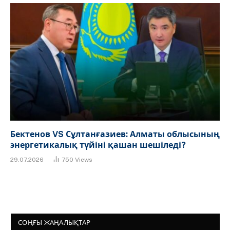
Бектенов VS Сұлтанғазиев: Алматы облысының
энергетикалық түйіні қашан шешіледі?
29.07.2026
750
Views
СОҢҒЫ ЖАҢАЛЫҚТАР