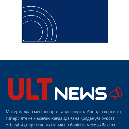
Материалдар мен ақпараттарды портал брендін көрсетіп,
гиперсілтеме жасаған жағдайда ғана қолдануға рұқсат
етіледі. Ақпараттан мәтін, мәтін бөлігі немесе дәйексөз