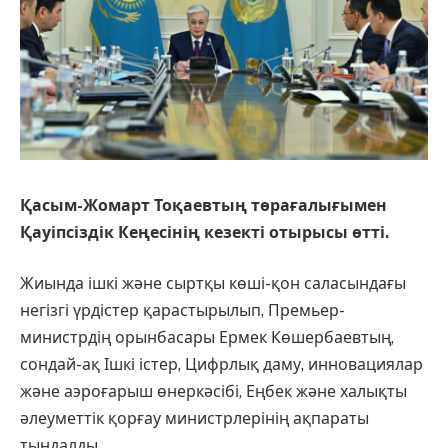
Қасым-Жомарт Тоқаевтың төрағалығымен
Қауіпсіздік Кеңесінің кезекті отырысы өтті.
Жиында ішкі және сыртқы көші-қон саласындағы
негізгі үрдістер қарастырылып, Премьер-
министрдің орынбасары Ермек Көшербаевтың,
сондай-ақ Ішкі істер, Цифрлық даму, инновациялар
және аэроғарыш өнеркәсібі, Еңбек және халықты
әлеуметтік қорғау министрлерінің ақпараты
тыңдалды.