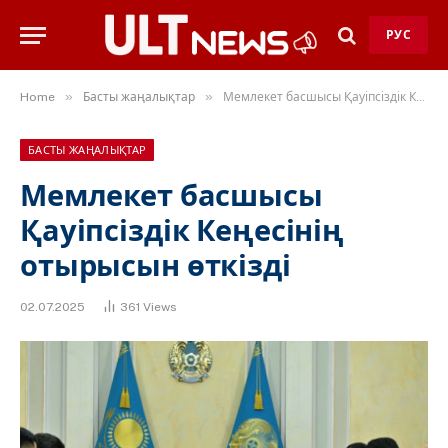
РУС
»
»
Home
Басты жаңалықтар
Мемлекет басшысы Қауіпсіздік Кеңесінің отырысын өткізді
БАСТЫ ЖАҢАЛЫҚТАР
Мемлекет басшысы
Қауіпсіздік Кеңесінің
отырысын өткізді
02.07.2025
361
Views