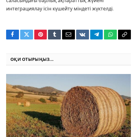
саласындағы барлық ақпараттық жүйені
интеграциялау ісін күшейту міндеті жүктелді.
Facebook
Twitter
Pinterest
Tumblr
Email
VKontakte
Telegram
WhatsApp
Copy
Link
ОҚИ ОТЫРЫҢЫЗ...