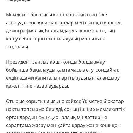
Мемлекет басшысы көші-қон саясатын іске
асыруда геосаяси факторлар мен сын-қатерлерді,
демографиялық болжамдарды және халықтың
көшу себептерін есепке алудың маңызына
тоқталды.
Президент заңсыз көші-қонды болдырмау
бойынша бақылауды қамтамасыз ету, сондай-ақ
елдің адами капиталын арттыруды ынталандыру
қажеттігіне назар аударды.
Отырыс қорытындысына сәйкес Үкіметке бірқатар
нақты тапсырма берілді, соның ішінде мемлекеттік
органдардың функционалдық міндеттеріне
сараптама жасау мен қайта қарау және көші-қон