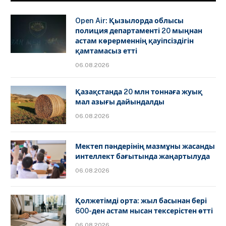
Open Air: Қызылорда облысы
полиция департаменті 20 мыңнан
астам көрерменнің қауіпсіздігін
қамтамасыз етті
06.08.2026
Қазақстанда 20 млн тоннаға жуық
мал азығы дайындалды
06.08.2026
Мектеп пәндерінің мазмұны жасанды
интеллект бағытында жаңартылуда
06.08.2026
Қолжетімді орта: жыл басынан бері
600-ден астам нысан тексерістен өтті
06.08.2026