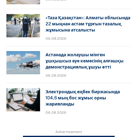
«Таза Қазақстан»: Алматы облысында
22 мыңнан астам тұрғын тазалық
жұмысына атсалысты
06.08.2026
Астанада жолаушы мінген
ұшқышсыз әуе кемесінің алғашқы
демонстрациялық ұшуы өтті
06.08.2026
Электрондық еңбек биржасында
104,6 мың бос жұмыс орны
жарияланды
06.08.2026
Advertisement