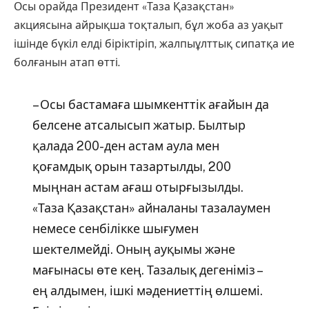
Осы орайда Президент «Таза Қазақстан»
акциясына айрықша тоқталып, бұл жоба аз уақыт
ішінде бүкіл елді біріктіріп, жалпыұлттық сипатқа ие
болғанын атап өтті.
– Осы бастамаға шымкенттік ағайын да
белсене атсалысып жатыр. Былтыр
қалада 200-ден астам аула мен
қоғамдық орын тазартылды, 200
мыңнан астам ағаш отырғызылды.
«Таза Қазақстан» айналаны тазалаумен
немесе сенбілікке шығумен
шектелмейді. Оның ауқымы және
мағынасы өте кең. Тазалық дегеніміз –
ең алдымен, ішкі мәдениеттің өлшемі.