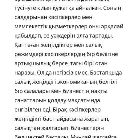
түсінуге қиын құжатқа айналған. Соның
салдарынан кәсіпкерлер мен
мемлекеттік қызметкерлер оны әрқалай
қабылдап, өз уәждерін алға тартады.
Қаптаған жеңілдіктер мен салық
режимдері кәсіпкерлердің бір бөлігіне
артықшылық берсе, тағы бірі оған
наразы. Ол да негізсіз емес. Бастапқыда
салық жеңілдігі экономиканың белгілі
бір салалары мен бизнестің нақты
санаттарын қолдау мақсатында
енгізілген еді. Бірақ кәсіпкерлер
жеңілдікті бас пайдасына жаратып,
салықтан жалтарып, бизнестерін
бөлшектей бастады. Мұндай жағдайға