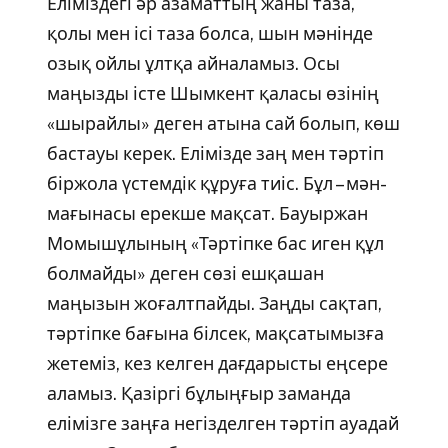
Еліміздегі әр азаматтың жаны таза,
қолы мен ісі таза болса, шын мәнінде
озық ойлы ұлтқа айналамыз. Осы
маңызды істе Шымкент қаласы өзінің
«шырайлы» деген атына сай болып, көш
бастауы керек. Елімізде заң мен тәртіп
біржола үстемдік құруға тиіс. Бұл – мән-
мағынасы ерекше мақсат. Бауыржан
Момышұлының «Тәртіпке бас иген құл
болмайды» деген сөзі ешқашан
маңызын жоғалтпайды. Заңды сақтап,
тәртіпке бағына білсек, мақсатымызға
жетеміз, кез келген дағдарысты еңсере
аламыз. Қазіргі бұлыңғыр заманда
елімізге заңға негізделген тәртіп ауадай