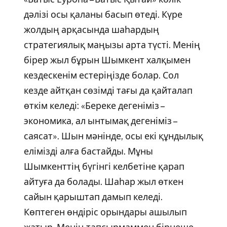
дәлізі осы қаланы басып өтеді. Күре
жолдың арқасында шаһардың
стратегиялық маңызы арта түсті. Менің
бірер жыл бұрын Шымкент халқымен
кездескенім естеріңізде болар. Сол
кезде айтқан сөзімді тағы да қайталап
өткім келеді: «Береке дегеніміз –
экономика, ал ынтымақ дегеніміз –
саясат». Шын мәнінде, осы екі құндылық
елімізді алға бастайды. Мұны
Шымкенттің бүгінгі келбетіне қарап
айтуға да болады. Шаһар жыл өткен
сайын қарыштап дамып келеді.
Көптеген өндіріс орындары ашылып