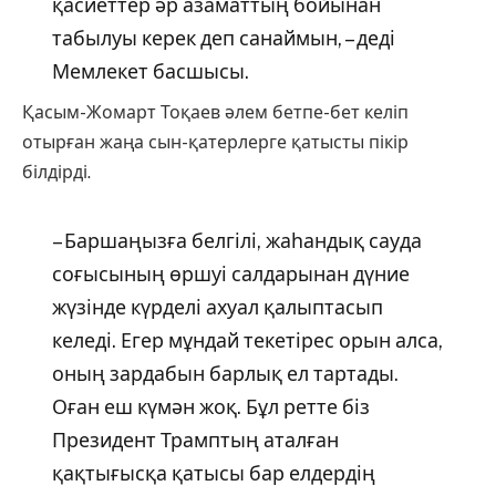
қасиеттер әр азаматтың бойынан
табылуы керек деп санаймын, – деді
Мемлекет басшысы.
Қасым-Жомарт Тоқаев әлем бетпе-бет келіп
отырған жаңа сын-қатерлерге қатысты пікір
білдірді.
– Баршаңызға белгілі, жаһандық сауда
соғысының өршуі салдарынан дүние
жүзінде күрделі ахуал қалыптасып
келеді. Егер мұндай текетірес орын алса,
оның зардабын барлық ел тартады.
Оған еш күмән жоқ. Бұл ретте біз
Президент Трамптың аталған
қақтығысқа қатысы бар елдердің