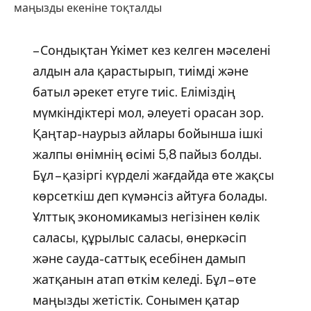
маңызды екеніне тоқталды
– Сондықтан Үкімет кез келген мәселені
алдын ала қарастырып, тиімді және
батыл әрекет етуге тиіс. Еліміздің
мүмкіндіктері мол, әлеуеті орасан зор.
Қаңтар-наурыз айлары бойынша ішкі
жалпы өнімнің өсімі 5,8 пайыз болды.
Бұл – қазіргі күрделі жағдайда өте жақсы
көрсеткіш деп күмәнсіз айтуға болады.
Ұлттық экономикамыз негізінен көлік
саласы, құрылыс саласы, өнеркәсіп
және сауда-саттық есебінен дамып
жатқанын атап өткім келеді. Бұл – өте
маңызды жетістік. Сонымен қатар