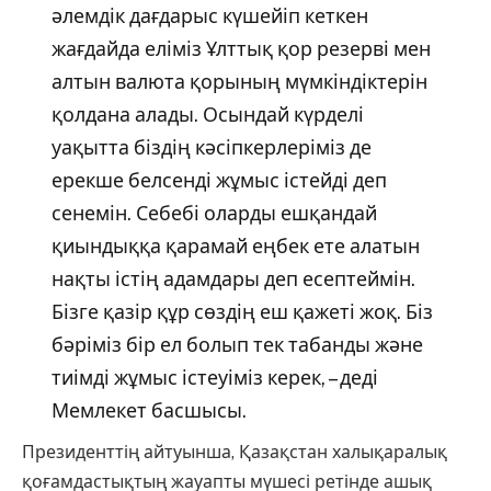
әлемдік дағдарыс күшейіп кеткен
жағдайда еліміз Ұлттық қор резерві мен
алтын валюта қорының мүмкіндіктерін
қолдана алады. Осындай күрделі
уақытта біздің кәсіпкерлеріміз де
ерекше белсенді жұмыс істейді деп
сенемін. Себебі оларды ешқандай
қиындыққа қарамай еңбек ете алатын
нақты істің адамдары деп есептеймін.
Бізге қазір құр сөздің еш қажеті жоқ. Біз
бәріміз бір ел болып тек табанды және
тиімді жұмыс істеуіміз керек, – деді
Мемлекет басшысы.
Президенттің айтуынша, Қазақстан халықаралық
қоғамдастықтың жауапты мүшесі ретінде ашық