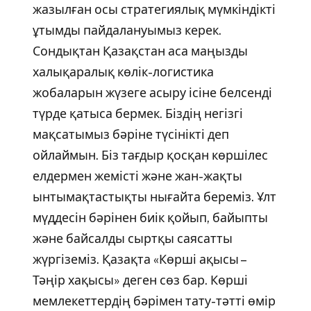
жазылған осы стратегиялық мүмкіндікті
ұтымды пайдалануымыз керек.
Сондықтан Қазақстан аса маңызды
халықаралық көлік-логистика
жобаларын жүзеге асыру ісіне белсенді
түрде қатыса бермек. Біздің негізгі
мақсатымыз бәріне түсінікті деп
ойлаймын. Біз тағдыр қосқан көршілес
елдермен жемісті және жан-жақты
ынтымақтастықты нығайта береміз. Ұлт
мүддесін бәрінен биік қойып, байыпты
және байсалды сыртқы саясатты
жүргіземіз. Қазақта «Көрші ақысы –
Тәңір хақысы» деген сөз бар. Көрші
мемлекеттердің бәрімен тату-тәтті өмір