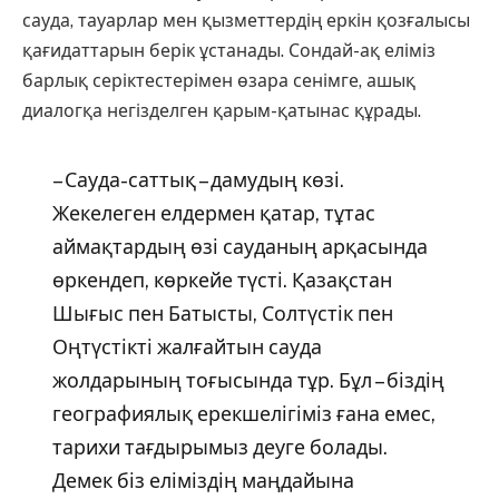
сауда, тауарлар мен қызметтердің еркін қозғалысы
қағидаттарын берік ұстанады. Сондай-ақ еліміз
барлық серіктестерімен өзара сенімге, ашық
диалогқа негізделген қарым-қатынас құрады.
– Сауда-саттық – дамудың көзі.
Жекелеген елдермен қатар, тұтас
аймақтардың өзі сауданың арқасында
өркендеп, көркейе түсті. Қазақстан
Шығыс пен Батысты, Солтүстік пен
Оңтүстікті жалғайтын сауда
жолдарының тоғысында тұр. Бұл – біздің
географиялық ерекшелігіміз ғана емес,
тарихи тағдырымыз деуге болады.
Демек біз еліміздің маңдайына