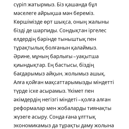
сүріп жатырмыз. Біз қашанда бұл
мәселеге айрықша мән береміз.
Көршімізде өрт шықса, оның жалыны
бізді де шарпиды. Сондықтан іргелес
елдердің бәрінде тыныштық пен
тұрақтылық болғанын қалаймыз.
Әрине, мұның барлығы – уақытша
қиындықтар. Ең бастысы, біздің
бағдарымыз айқын, жолымыз ашық.
Алға қойған мақсаттарымызды міндетті
түрде іске асырамыз. Үкімет пен
әкімдердің негізгі міндеті – қолға алған
реформалар мен жобаларды тиянақты
жүзеге асыру. Сонда ғана ұлттық
экономикамыз да тұрақты даму жолына