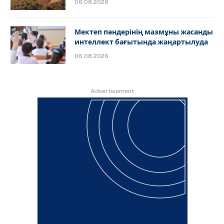
06.08.2026
Мектеп пәндерінің мазмұны жасанды
интеллект бағытында жаңартылуда
06.08.2026
Advertisement