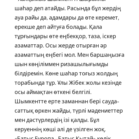
шаһар деп атайды. Расында бұл жердің
ауа райы да, адамдары да өте керемет,
ерекше деп айтуға болады. Қала
тұрғындары өте еңбекқор, таза, іскер
азаматтар. Осы жерде отырған әр
азаматтың еңбегі мол. Мен баршаңызға
шын көңіліммен ризашылығымды
білдіремін. Көне шаһар тоғыз жолдың
торабында тұр. Ұлы Жібек жолы кезінде
осы аймақтан өткені белгілі.
Шымкентте ерте заманнан бері сауда-
саттық өркен жайды, түрлі мәдениеттер
мен дәстүрлердің ізі қалды. Бұл
керуеннің көші әлі де үзілген жоқ.
«Батыс Еуропа – Батыс Қытай» көлік