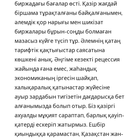
биржадағы бағалар өсті. Қазір жағдай
біршама тұрақталғаны байқалғанымен,
әлемдік қор нарығы мен шикізат
биржалары бұрын-соңды болмаған
мазасыз күйге түсіп тұр. Әлемнің қатаң
тарифтік қақтығыстар саясатына
көшкені анық. Әңгіме кезекті рецессия
жайында ғана емес, жаһандық
экономиканың іргесін шайқап,
халықаралық қатынастар жүйесіне
ауыр зардабын тигізетін дағдарысқа бет
алғанымызда болып отыр. Біз қазіргі
ахуалды мұқият сараптап, барлық қауіп-
қатерді ескеріп жатырмыз. Ешбір
қиындыққа қарамастан, Қазақстан жан-