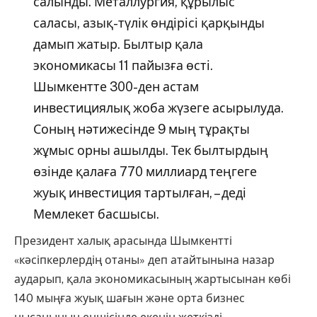
салынды. Металлургия, құрылыс
саласы, азық-түлік өндірісі қарқынды
дамып жатыр. Былтыр қала
экономикасы 11 пайызға өсті.
Шымкентте 300-ден астам
инвестициялық жоба жүзеге асырылуда.
Соның нәтижесінде 9 мың тұрақты
жұмыс орны ашылды. Тек былтырдың
өзінде қалаға 770 миллиард теңгеге
жуық инвестиция тартылған, – деді
Мемлекет басшысы.
Президент халық арасында Шымкентті
«кәсіпкерлердің отаны» деп атайтынына назар
аударып, қала экономикасының жартысынан көбі
140 мыңға жуық шағын және орта бизнес