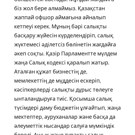
біз жол бере алмаймыз. Қазақстан
жаппай офшор аймағына айналып
кетпеуі керек. Мұның бәрі салықты
басқару жүйесін күрделендіріп, салық
жүктемесі әділетсіз бөлінетін жағдайға
әкеп соқты. Қазір Парламентте мүлдем
жаңа Салық кодексі қаралып жатыр.
Аталған құжат бизнестің де,
мемлекеттің де мүддесін ескеріп,
кәсіпкерлерді салықты дұрыс төлеуге
ынталандыруға тиіс. Қосымша салық
түсімдері даму бюджетін ұлғайтып, жаңа
мектептер, ауруханалар және басқа да
әлеуметтік нысандар салуға мүмкіндік
береді. Ашық және тұрақты салық