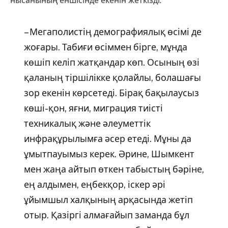
нысанының еншісінде екенін жеткізді.
– Мегаполистің демографиялық өсімі де
жоғары. Табиғи өсіммен бірге, мұнда
көшіп келіп жатқандар көп. Осының өзі
қаланың тіршілікке қолайлы, болашағы
зор екенін көрсетеді. Бірақ бақылаусыз
көші-қон, яғни, миграция тиісті
техникалық және әлеуметтік
инфрақұрылымға әсер етеді. Мұны да
ұмытпауымыз керек. Әрине, Шымкент
мен жаңа айтып өткен табыстың бәріне,
ең алдымен, еңбекқор, іскер әрі
ұйымшыл халқының арқасында жетіп
отыр. Қазіргі алмағайып заманда бұл