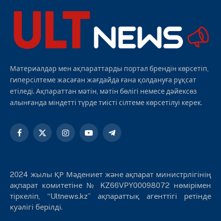
Материалдар мен ақпараттарды портал брендін көрсетіп,
гиперсілтеме жасаған жағдайда ғана қолдануға рұқсат
етіледі. Ақпараттан мәтін, мәтін бөлігі немесе дәйексөз
алынғанда міндетті түрде тиісті сілтеме көрсетілуі керек.
Facebook
X
Instagram
YouTube
Telegram
(Twitter)
2024 жылы ҚР Мәдениет және ақпарат министрлігінің
ақпарат комитетіне № KZ66VPY00098072 нөмірімен
тіркеліп, “Ultnews.kz” ақпараттық агенттігі ретінде
куәлігі берілді.