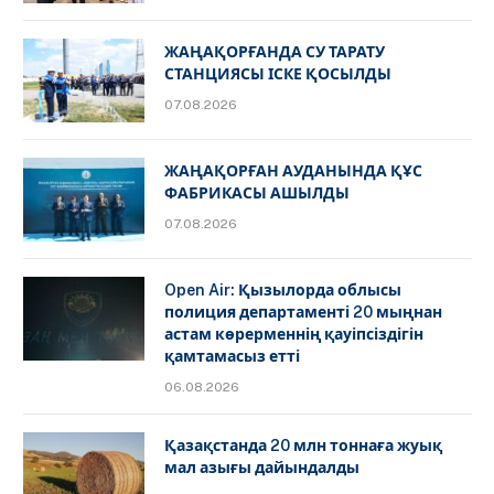
ЖАҢАҚОРҒАНДА СУ ТАРАТУ
СТАНЦИЯСЫ ІСКЕ ҚОСЫЛДЫ
07.08.2026
ЖАҢАҚОРҒАН АУДАНЫНДА ҚҰС
ФАБРИКАСЫ АШЫЛДЫ
07.08.2026
Open Air: Қызылорда облысы
полиция департаменті 20 мыңнан
астам көрерменнің қауіпсіздігін
қамтамасыз етті
06.08.2026
Қазақстанда 20 млн тоннаға жуық
мал азығы дайындалды