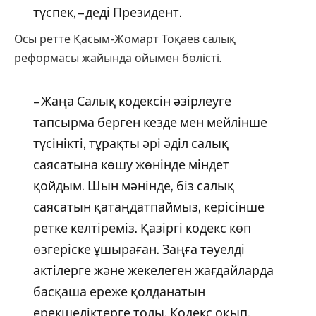
түспек, – деді Президент.
Осы ретте Қасым-Жомарт Тоқаев салық
реформасы жайында ойымен бөлісті.
– Жаңа Салық кодексін әзірлеуге
тапсырма берген кезде мен мейлінше
түсінікті, тұрақты әрі әділ салық
саясатына көшу жөнінде міндет
қойдым. Шын мәнінде, біз салық
саясатын қатаңдатпаймыз, керісінше
ретке келтіреміз. Қазіргі кодекс көп
өзгеріске ұшыраған. Заңға тәуелді
актілерге және жекелеген жағдайларда
басқаша ереже қолданатын
ерекшеліктерге толы. Кодекс оқып,