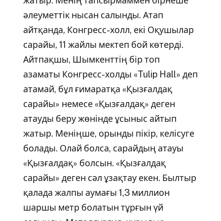
жатыр. Менің тапсырмаммен бірнеше
әлеуметтік нысан салынды. Атап
айтқанда, Конгресс-холл, екі Оқушылар
сарайы, 11 жайлы мектеп бой көтерді.
Айтпақшы, Шымкенттің бір топ
азаматы Конгресс-холды «Tulip Hall» деп
атамай, бұл ғимаратқа «Қызғалдақ
сарайы» немесе «Қызғалдақ» деген
атауды беру жөнінде ұсыныс айтып
жатыр. Меніңше, орынды пікір, келісуге
болады. Олай болса, сарайдың атауы
«Қызғалдақ» болсын. «Қызғалдақ
сарайы» деген сәл ұзақтау екен. Былтыр
қалада жалпы аумағы 1,3 миллион
шаршы метр болатын тұрғын үй