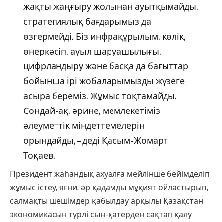
жақты жаңғыру жолынан ауытқымайды,
стратегиялық бағдарымыз да
өзгермейді. Біз инфрақұрылым, көлік,
өнеркәсіп, ауыл шаруашылығы,
цифрландыру және басқа да бағыттар
бойынша ірі жобаларымызды жүзеге
асыра береміз. Жұмыс тоқтамайды.
Сондай-ақ, әрине, мемлекетіміз
әлеуметтік міндеттемелерін
орындайды, – деді Қасым-Жомарт
Тоқаев.
Президент жаһандық ахуалға мейлінше бейімделіп
жұмыс істеу, яғни, әр қадамды мұқият ойластырып,
салмақты шешімдер қабылдау арқылы Қазақстан
экономикасын түрлі сын-қатерден сақтап қалу