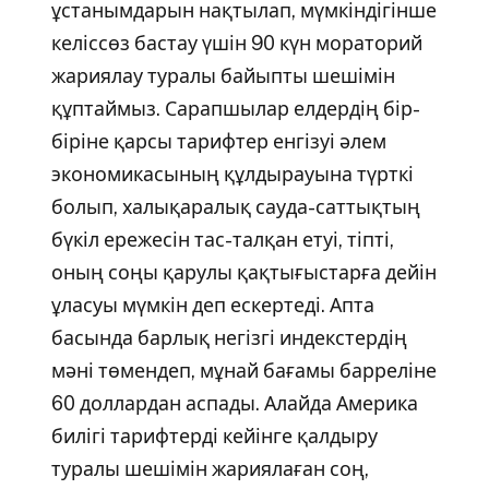
ұстанымдарын нақтылап, мүмкіндігінше
келіссөз бастау үшін 90 күн мораторий
жариялау туралы байыпты шешімін
құптаймыз. Сарапшылар елдердің бір-
біріне қарсы тарифтер енгізуі әлем
экономикасының құлдырауына түрткі
болып, халықаралық сауда-саттықтың
бүкіл ережесін тас-талқан етуі, тіпті,
оның соңы қарулы қақтығыстарға дейін
ұласуы мүмкін деп ескертеді. Апта
басында барлық негізгі индекстердің
мәні төмендеп, мұнай бағамы барреліне
60 доллардан аспады. Алайда Америка
билігі тарифтерді кейінге қалдыру
туралы шешімін жариялаған соң,