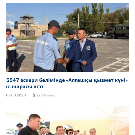
5547 әскери бөлімінде «Алғашқы қызмет күні»
іс-шарасы өтті
07.08.2026
225
Views