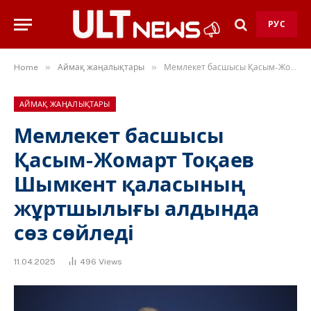
РУС
»
»
Home
Аймақ жаңалықтары
Мемлекет басшысы Қасым-Жомарт Тоқаев Шымкент қаласының жұртшылығы алдында сөз сөйледі
АЙМАҚ ЖАҢАЛЫҚТАРЫ
Мемлекет басшысы
Қасым-Жомарт Тоқаев
Шымкент қаласының
жұртшылығы алдында
сөз сөйледі
11.04.2025
496
Views