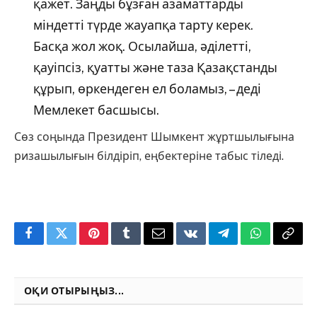
қажет. Заңды бұзған азаматтарды
міндетті түрде жауапқа тарту керек.
Басқа жол жоқ. Осылайша, әділетті,
қауіпсіз, қуатты және таза Қазақстанды
құрып, өркендеген ел боламыз, – деді
Мемлекет басшысы.
Сөз соңында Президент Шымкент жұртшылығына
ризашылығын білдіріп, еңбектеріне табыс тіледі.
Facebook
Twitter
Pinterest
Tumblr
Email
VKontakte
Telegram
WhatsApp
Copy
Link
ОҚИ ОТЫРЫҢЫЗ...