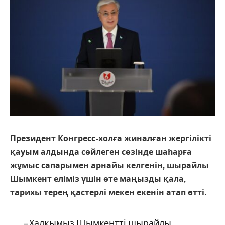
Президент Конгресс-холға жиналған жергілікті
қауым алдында сөйлеген сөзінде шаһарға
жұмыс сапарымен арнайы келгенін, шырайлы
Шымкент еліміз үшін өте маңызды қала,
тарихы терең қастерлі мекен екенін атап өтті.
– Халқымыз Шымкентті шырайлы