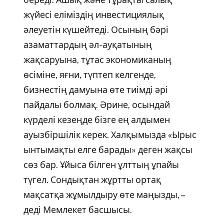
жүйесі еліміздің инвестициялық
әлеуетін күшейтеді. Осының бәрі
азаматтардың әл-ауқатының
жақсаруына, тұтас экономиканың
өсіміне, яғни, түптеп келгенде,
бизнестің дамуына өте тиімді әрі
пайдалы болмақ. Әрине, осындай
күрделі кезеңде бізге ең алдымен
ауызбіршілік керек. Халқымызда «Ырыс
ынтымақты елге барады» деген жақсы
сөз бар. Ұйыса білген ұлттың ұпайы
түгел. Сондықтан жұртты ортақ
мақсатқа жұмылдыру өте маңызды, –
деді Мемлекет басшысы.