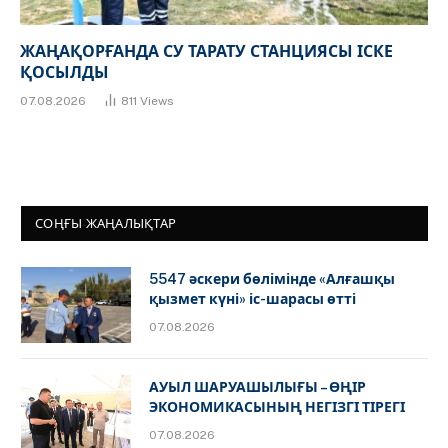
ЖАҢАҚОРҒАНДА СУ ТАРАТУ СТАНЦИЯСЫ ІСКЕ
ҚОСЫЛДЫ
07.08.2026
811
Views
СОҢҒЫ ЖАҢАЛЫҚТАР
5547 әскери бөлімінде «Алғашқы
қызмет күні» іс-шарасы өтті
07.08.2026
АУЫЛ ШАРУАШЫЛЫҒЫ – ӨҢІР
ЭКОНОМИКАСЫНЫҢ НЕГІЗГІ ТІРЕГІ
07.08.2026