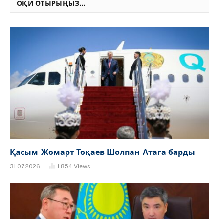
ОҚИ ОТЫРЫҢЫЗ...
Қасым-Жомарт Тоқаев Шолпан-Атаға барды
31.07.2026
1 854
Views