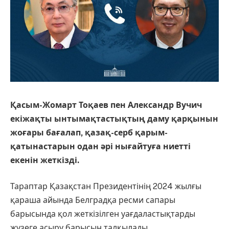
Қасым-Жомарт Тоқаев пен Александр Вучич
екіжақты ынтымақтастықтың даму қарқынын
жоғары бағалап, қазақ-серб қарым-
қатынастарын одан әрі нығайтуға ниетті
екенін жеткізді.
Тараптар Қазақстан Президентінің 2024 жылғы
қараша айында Белградқа ресми сапары
барысында қол жеткізілген уағдаластықтарды
жүзеге асыру барысын талқылады.