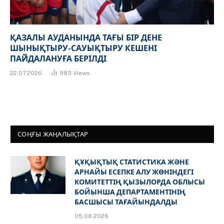
ҚАЗАЛЫ АУДАНЫНДА ТАҒЫ БІР ДЕНЕ
ШЫНЫҚТЫРУ-САУЫҚТЫРУ КЕШЕНІ
ПАЙДАЛАНУҒА БЕРІЛДІ
22.07.2026
983
Views
СОҢҒЫ ЖАҢАЛЫҚТАР
ҚҰҚЫҚТЫҚ СТАТИСТИКА ЖӘНЕ
АРНАЙЫ ЕСЕПКЕ АЛУ ЖӨНІНДЕГІ
КОМИТЕТТІҢ ҚЫЗЫЛОРДА ОБЛЫСЫ
БОЙЫНША ДЕПАРТАМЕНТІНІҢ
БАСШЫСЫ ТАҒАЙЫНДАЛДЫ
05.08.2026