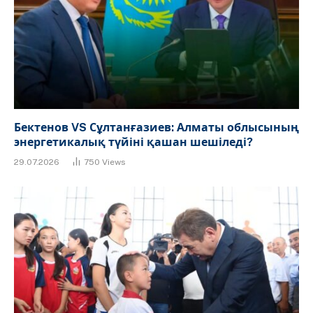
Бектенов VS Сұлтанғазиев: Алматы облысының
энергетикалық түйіні қашан шешіледі?
29.07.2026
750
Views