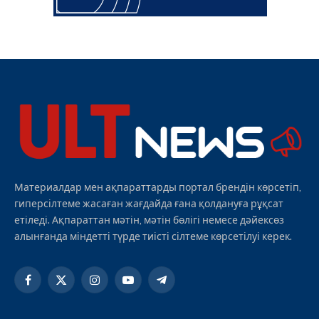
Материалдар мен ақпараттарды портал брендін көрсетіп,
гиперсілтеме жасаған жағдайда ғана қолдануға рұқсат
етіледі. Ақпараттан мәтін, мәтін бөлігі немесе дәйексөз
алынғанда міндетті түрде тиісті сілтеме көрсетілуі керек.
Facebook
X
Instagram
YouTube
Telegram
(Twitter)