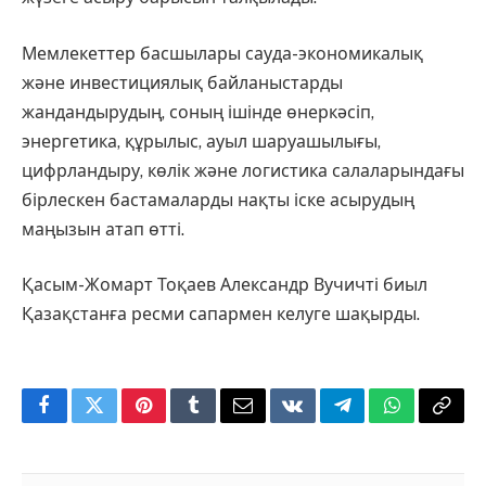
Мемлекеттер басшылары сауда-экономикалық
және инвестициялық байланыстарды
жандандырудың, соның ішінде өнеркәсіп,
энергетика, құрылыс, ауыл шаруашылығы,
цифрландыру, көлік және логистика салаларындағы
бірлескен бастамаларды нақты іске асырудың
маңызын атап өтті.
Қасым-Жомарт Тоқаев Александр Вучичті биыл
Қазақстанға ресми сапармен келуге шақырды.
Facebook
Twitter
Pinterest
Tumblr
Email
VKontakte
Telegram
WhatsApp
Copy
Link