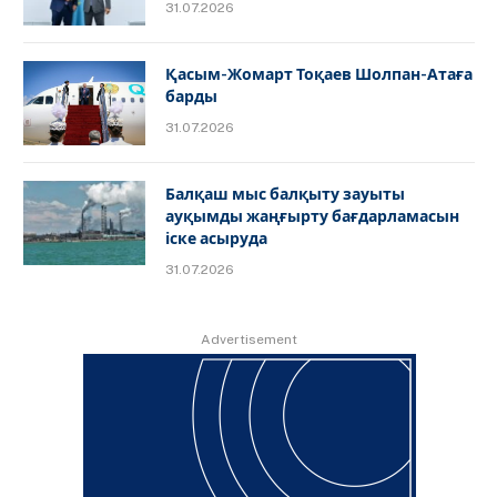
31.07.2026
Қасым-Жомарт Тоқаев Шолпан-Атаға
барды
31.07.2026
Балқаш мыс балқыту зауыты
ауқымды жаңғырту бағдарламасын
іске асыруда
31.07.2026
Advertisement