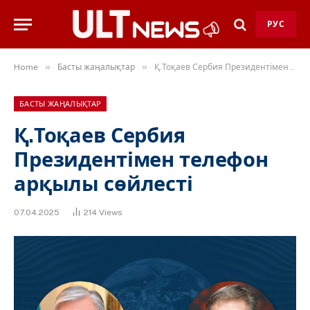
РУС
»
»
Home
Басты жаңалықтар
Қ.Тоқаев Сербия Президентімен телефон арқылы сөйлесті
БАСТЫ ЖАҢАЛЫҚТАР
Қ.Тоқаев Сербия
Президентімен телефон
арқылы сөйлесті
07.04.2025
214
Views