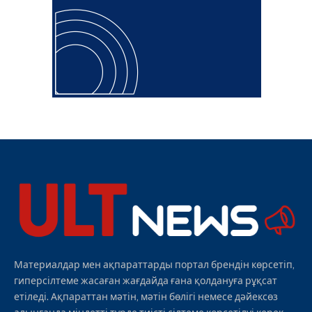
Материалдар мен ақпараттарды портал брендін көрсетіп,
гиперсілтеме жасаған жағдайда ғана қолдануға рұқсат
етіледі. Ақпараттан мәтін, мәтін бөлігі немесе дәйексөз