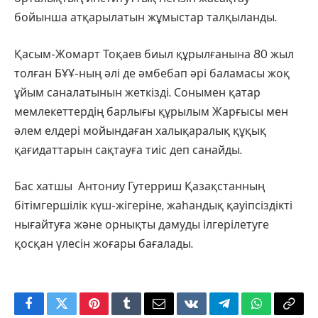
бойынша атқарылатын жұмыстар талқыланды.
Қасым-Жомарт Тоқаев биыл құрылғанына 80 жыл
толған БҰҰ-ның әлі де әмбебап әрі баламасы жоқ
ұйым саналатынын жеткізді. Сонымен қатар
мемлекеттердің барлығы құрылым Жарғысы мен
әлем елдері мойындаған халықаралық құқық
қағидаттарын сақтауға тиіс деп санайды.
Бас хатшы
Антониу Гутерриш Қазақстанның
бітімгершілік күш-жігеріне, жаһандық қауіпсіздікті
нығайтуға және орнықты дамуды ілгерілетуге
қосқан үлесін жоғары бағалады.
Facebook
Twitter
Pinterest
Tumblr
Email
VKontakte
Telegram
WhatsApp
Copy