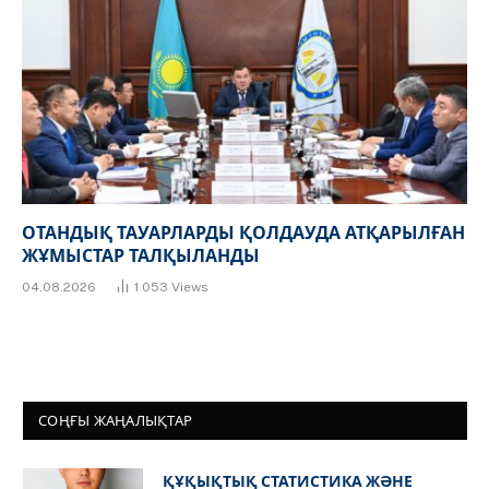
ОТАНДЫҚ ТАУАРЛАРДЫ ҚОЛДАУДА АТҚАРЫЛҒАН
ЖҰМЫСТАР ТАЛҚЫЛАНДЫ
04.08.2026
1 053
Views
СОҢҒЫ ЖАҢАЛЫҚТАР
ҚҰҚЫҚТЫҚ СТАТИСТИКА ЖӘНЕ