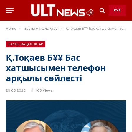
РУС
»
»
Home
Басты жаңалықтар
Қ.Тоқаев БҰҰ Бас хатшысымен телефон арқылы сөйлесті
БАСТЫ ЖАҢАЛЫҚТАР
Қ.Тоқаев БҰҰ Бас
хатшысымен телефон
арқылы сөйлесті
29.03.2025
108
Views