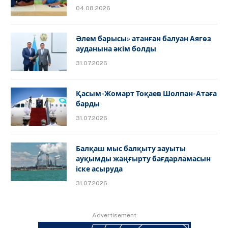
04.08.2026
Әлем барысы» атанған балуан Аягөз
ауданына әкім болды
31.07.2026
Қасым-Жомарт Тоқаев Шолпан-Атаға
барды
31.07.2026
Балқаш мыс балқыту зауыты
ауқымды жаңғырту бағдарламасын
іске асыруда
31.07.2026
Advertisement