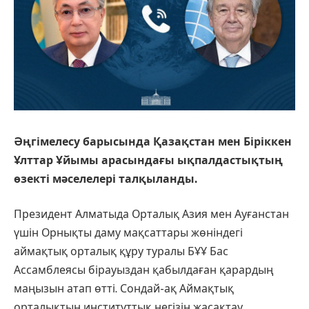
Әңгімелесу барысында Қазақстан мен Біріккен
Ұлттар Ұйымы арасындағы ықпалдастықтың
өзекті мәселелері талқыланды.
Президент Алматыда Орталық Азия мен Ауғанстан
үшін Орнықты даму мақсаттары жөніндегі
аймақтық орталық құру туралы БҰҰ Бас
Ассамблеясы бірауыздан қабылдаған қарардың
маңызын атап өтті. Сондай-ақ Аймақтық
орталықтың институттық негізін жасақтау