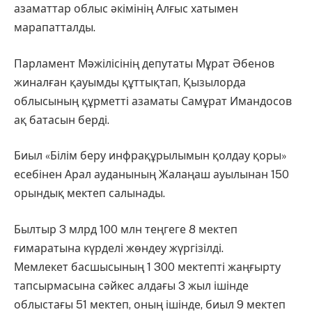
азаматтар облыс әкімінің Алғыс хатымен
марапатталды.
Парламент Мәжілісінің депутаты Мұрат Әбенов
жиналған қауымды құттықтап, Қызылорда
облысының құрметті азаматы Самұрат Имандосов
ақ батасын берді.
Биыл «Білім беру инфрақұрылымын қолдау қоры»
есебінен Арал ауданының Жалаңаш ауылынан 150
орындық мектеп салынады.
Былтыр 3 млрд 100 млн теңгеге 8 мектеп
ғимаратына күрделі жөндеу жүргізілді.
Мемлекет басшысының 1 300 мектепті жаңғырту
тапсырмасына сәйкес алдағы 3 жыл ішінде
облыстағы 51 мектеп, оның ішінде, биыл 9 мектеп