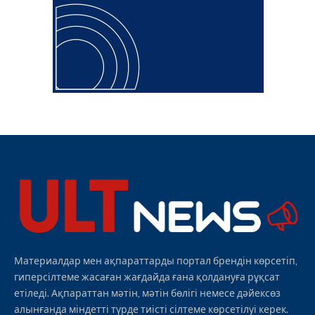
Материалдар мен ақпараттарды портал брендін көрсетіп,
гиперсілтеме жасаған жағдайда ғана қолдануға рұқсат
етіледі. Ақпараттан мәтін, мәтін бөлігі немесе дәйексөз
алынғанда міндетті түрде тиісті сілтеме көрсетілуі керек.