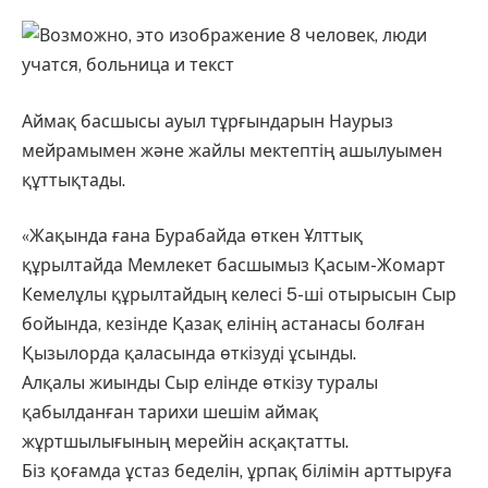
Аймақ басшысы ауыл тұрғындарын Наурыз
мейрамымен және жайлы мектептің ашылуымен
құттықтады.
«Жақында ғана Бурабайда өткен Ұлттық
құрылтайда Мемлекет басшымыз Қасым-Жомарт
Кемелұлы құрылтайдың келесі 5-ші отырысын Сыр
бойында, кезінде Қазақ елінің астанасы болған
Қызылорда қаласында өткізуді ұсынды.
Алқалы жиынды Сыр елінде өткізу туралы
қабылданған тарихи шешім аймақ
жұртшылығының мерейін асқақтатты.
Біз қоғамда ұстаз беделін, ұрпақ білімін арттыруға