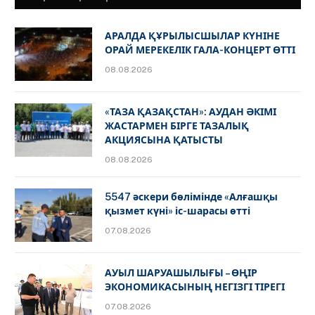
АРАЛДА ҚҰРЫЛЫСШЫЛАР КҮНІНЕ
ОРАЙ МЕРЕКЕЛІК ГАЛА-КОНЦЕРТ ӨТТІ
08.08.2026
«ТАЗА ҚАЗАҚСТАН»: АУДАН ӘКІМІ
ЖАСТАРМЕН БІРГЕ ТАЗАЛЫҚ
АКЦИЯСЫНА ҚАТЫСТЫ
08.08.2026
5547 әскери бөлімінде «Алғашқы
қызмет күні» іс-шарасы өтті
07.08.2026
АУЫЛ ШАРУАШЫЛЫҒЫ – ӨҢІР
ЭКОНОМИКАСЫНЫҢ НЕГІЗГІ ТІРЕГІ
07.08.2026