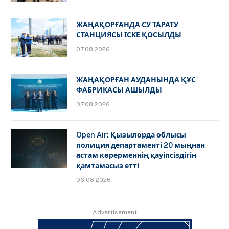
ЖАҢАҚОРҒАНДА СУ ТАРАТУ
СТАНЦИЯСЫ ІСКЕ ҚОСЫЛДЫ
07.08.2026
ЖАҢАҚОРҒАН АУДАНЫНДА ҚҰС
ФАБРИКАСЫ АШЫЛДЫ
07.08.2026
Open Air: Қызылорда облысы
полиция департаменті 20 мыңнан
астам көрерменнің қауіпсіздігін
қамтамасыз етті
06.08.2026
Advertisement