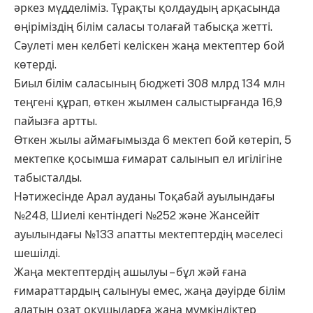
әркез мүдделіміз. Тұрақты қолдаудың арқасында
өңіріміздің білім саласы толағай табысқа жетті.
Сәулеті мен келбеті келіскен жаңа мектептер бой
көтерді.
Биыл білім саласының бюджеті 308 млрд 134 млн
теңгені құрап, өткен жылмен салыстырғанда 16,9
пайызға артты.
Өткен жылы аймағымызда 6 мектеп бой көтеріп, 5
мектепке қосымша ғимарат салынып ел игілігіне
табысталды.
Нәтижесінде Арал ауданы Тоқабай ауылындағы
№248, Шиелі кентіндегі №252 және Жансейіт
ауылындағы №133 апатты мектептердің мәселесі
шешілді.
Жаңа мектептердің ашылуы – бұл жәй ғана
ғимараттардың салынуы емес, жаңа дәуірде білім
алатын озат оқушыларға жаңа мүмкіндіктер