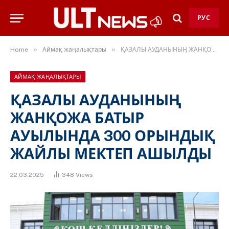
РУС
»
»
Home
Аймақ жаңалықтары
ҚАЗАЛЫ АУДАНЫНЫҢ ЖАНҚОЖА БАТЫР АУЫЛЫНДА 300 ОРЫНДЫҚ ЖАЙЛЫ МЕКТЕП АШЫЛДЫ
АЙМАҚ ЖАҢАЛЫҚТАРЫ
ҚАЗАЛЫ АУДАНЫНЫҢ
ЖАНҚОЖА БАТЫР
АУЫЛЫНДА 300 ОРЫНДЫҚ
ЖАЙЛЫ МЕКТЕП АШЫЛДЫ
22.03.2025
348
Views