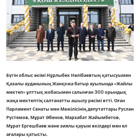
Бүгін облыс әкімі Нұрлыбек Нәлібаевтың қатысуымен
Қазалы ауданының Жанқожа батыр ауылында «Жайлы
мектеп» ұлттық жобасымен салынған 300 орындық
жаңа мектептің салтанатты ашылу рәсімі өтті. Оған
Парламент Сенаты мен Мәжілісінің депутаттары Руслан
Рүстемов, Мұрат Әбенов, Мархабат Жайымбетов,
Мұрат Ергешбаев және зиялы қауым өкілдері мен ел
ағалары қатысты.