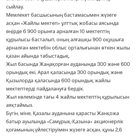
сыйлау.
Мемлекет басшысының бастамасымен жүзеге
асқан «Жайлы мектеп» ұлттық жобасы аясында
өңірде 6 900 орынға арналған 10 мектептің
құрылысы басталып, оның алғашқы 900 оқушыға
арналған мектебін облыс орталығынан өткен жылы
қазан айында табыстадық.
Жыл басында Жаңақорған ауданында 300 және 600
орындық екі, Арал қаласында 300 орындық және
Қызылорда қаласында 600 орындық жайлы
мектептерді пайдалануға бердік.
Жыл көлемінде тағы 4 жайлы мектептің құрылысын
аяқтаймыз.
Бүгін, міне, Қазалы ауданына қарасты Жанқожа
батыр ауылында «Самұрық-Қазына» акционерлік
қоғамының үйлестіруімен жүзеге асқан, құны 2,6