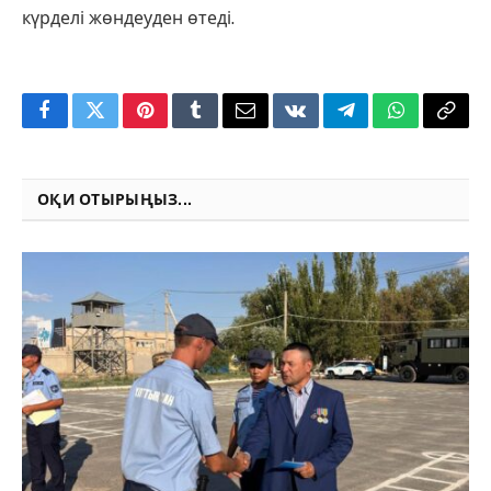
күрделі жөндеуден өтеді.
Facebook
Twitter
Pinterest
Tumblr
Email
VKontakte
Telegram
WhatsApp
Copy
Link
ОҚИ ОТЫРЫҢЫЗ...