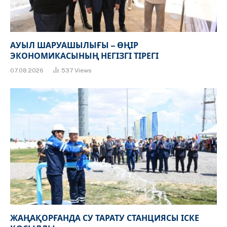
АУЫЛ ШАРУАШЫЛЫҒЫ – ӨҢІР
ЭКОНОМИКАСЫНЫҢ НЕГІЗГІ ТІРЕГІ
07.08.2026
537
Views
ЖАҢАҚОРҒАНДА СУ ТАРАТУ СТАНЦИЯСЫ ІСКЕ