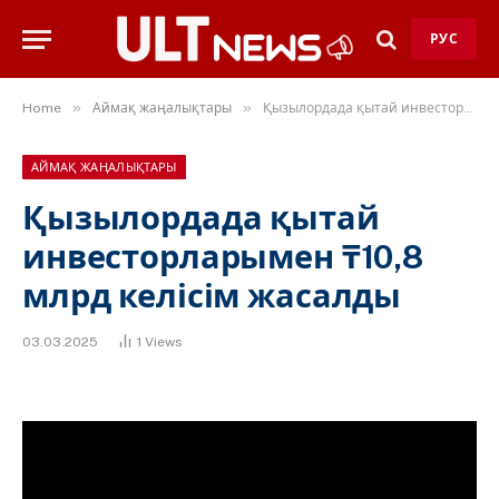
РУС
»
»
Home
Аймақ жаңалықтары
Қызылордада қытай инвесторларымен ₸10,8 млрд келісім жасалды
АЙМАҚ ЖАҢАЛЫҚТАРЫ
Қызылордада қытай
инвесторларымен ₸10,8
млрд келісім жасалды
03.03.2025
1
Views