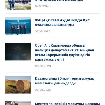
07.08.2026
ЖАҢАҚОРҒАН АУДАНЫНДА ҚҰС
ФАБРИКАСЫ АШЫЛДЫ
07.08.2026
Open Air: Қызылорда облысы
полиция департаменті 20 мыңнан
астам көрерменнің қауіпсіздігін
қамтамасыз етті
06.08.2026
Қазақстанда 20 млн тоннаға жуық
мал азығы дайындалды
06.08.2026
Мектеп пәндерінің мазмұны жасанды