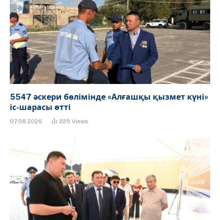
5547 әскери бөлімінде «Алғашқы қызмет күні»
іс-шарасы өтті
07.08.2026
225
Views