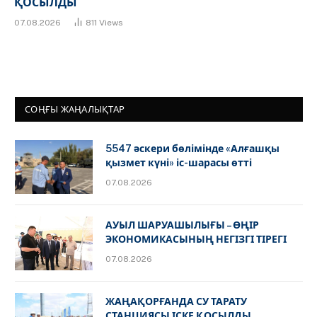
ҚОСЫЛДЫ
07.08.2026
811
Views
СОҢҒЫ ЖАҢАЛЫҚТАР
5547 әскери бөлімінде «Алғашқы
қызмет күні» іс-шарасы өтті
07.08.2026
АУЫЛ ШАРУАШЫЛЫҒЫ – ӨҢІР
ЭКОНОМИКАСЫНЫҢ НЕГІЗГІ ТІРЕГІ
07.08.2026
ЖАҢАҚОРҒАНДА СУ ТАРАТУ
СТАНЦИЯСЫ ІСКЕ ҚОСЫЛДЫ