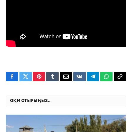
Facebook
Twitter
Pinterest
Tumblr
Email
VKontakte
Telegram
WhatsApp
Copy
Link
ОҚИ ОТЫРЫҢЫЗ...