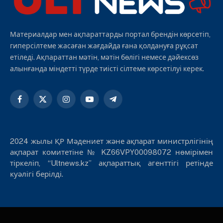
Материалдар мен ақпараттарды портал брендін көрсетіп,
гиперсілтеме жасаған жағдайда ғана қолдануға рұқсат
етіледі. Ақпараттан мәтін, мәтін бөлігі немесе дәйексөз
алынғанда міндетті түрде тиісті сілтеме көрсетілуі керек.
Facebook
X
Instagram
YouTube
Telegram
(Twitter)
2024 жылы ҚР Мәдениет және ақпарат министрлігінің
ақпарат комитетіне № KZ66VPY00098072 нөмірімен
тіркеліп, “Ultnews.kz” ақпараттық агенттігі ретінде
куәлігі берілді.