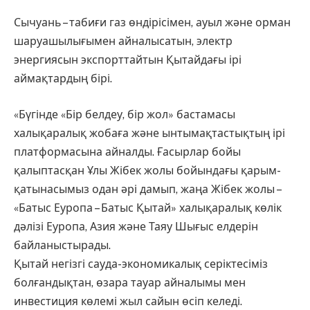
Сычуань – табиғи газ өндірісімен, ауыл және орман
шаруашылығымен айналысатын, электр
энергиясын экспорттайтын Қытайдағы ірі
аймақтардың бірі.
«Бүгінде «Бір белдеу, бір жол» бастамасы
халықаралық жобаға және ынтымақтастықтың ірі
платформасына айналды. Ғасырлар бойы
қалыптасқан Ұлы Жібек жолы бойындағы қарым-
қатынасымыз одан әрі дамып, жаңа Жібек жолы –
«Батыс Еуропа – Батыс Қытай» халықаралық көлік
дәлізі Еуропа, Азия және Таяу Шығыс елдерін
байланыстырады.
Қытай негізгі сауда-экономикалық серіктесіміз
болғандықтан, өзара тауар айналымы мен
инвестиция көлемі жыл сайын өсіп келеді.