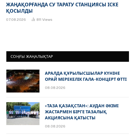
ЖАҢАҚОРҒАНДА СУ ТАРАТУ СТАНЦИЯСЫ ІСКЕ
ҚОСЫЛДЫ
07.08.2026
811
Views
СОҢҒЫ ЖАҢАЛЫҚТАР
АРАЛДА ҚҰРЫЛЫСШЫЛАР КҮНІНЕ
ОРАЙ МЕРЕКЕЛІК ГАЛА-КОНЦЕРТ ӨТТІ
08.08.2026
«ТАЗА ҚАЗАҚСТАН»: АУДАН ӘКІМІ
ЖАСТАРМЕН БІРГЕ ТАЗАЛЫҚ
АКЦИЯСЫНА ҚАТЫСТЫ
08.08.2026