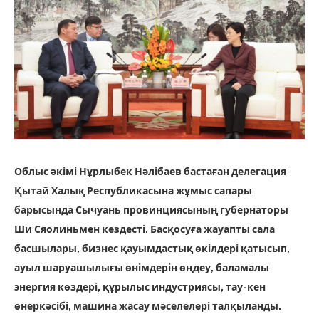
Облыс әкімі Нұрлыбек Нәлібаев бастаған делегация
Қытай Халық Республикасына жұмыс сапары
барысында Сычуань провинциясының губернаторы
Ши Сяолиньмен кездесті. Басқосуға жауапты сала
басшылары, бизнес қауымдастық өкілдері қатысып,
ауыл шаруашылығы өнімдерін өңдеу, баламалы
энергия көздері, құрылыс индустриясы, тау-кен
өнеркәсібі, машина жасау мәселелері талқыланды.