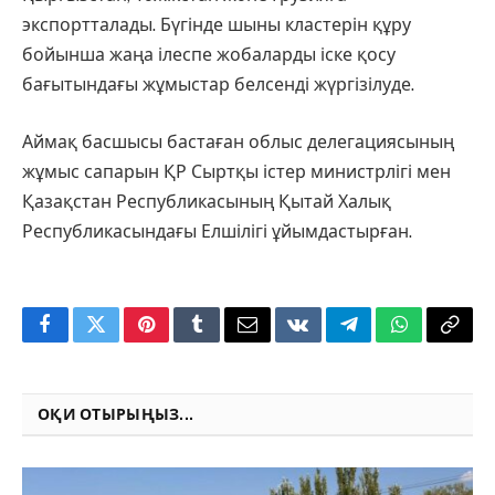
экспортталады. Бүгінде шыны кластерін құру
бойынша жаңа ілеспе жобаларды іске қосу
бағытындағы жұмыстар белсенді жүргізілуде.
Аймақ басшысы бастаған облыс делегациясының
жұмыс сапарын ҚР Сыртқы істер министрлігі мен
Қазақстан Республикасының Қытай Халық
Республикасындағы Елшілігі ұйымдастырған.
Facebook
Twitter
Pinterest
Tumblr
Email
VKontakte
Telegram
WhatsApp
Copy
Link
ОҚИ ОТЫРЫҢЫЗ...