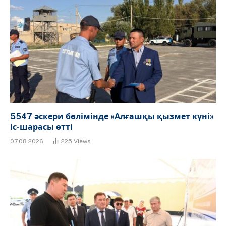
5547 әскери бөлімінде «Алғашқы қызмет күні»
іс-шарасы өтті
07.08.2026
225
Views