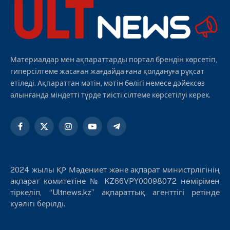
Материалдар мен ақпараттарды портал брендін көрсетіп,
гиперсілтеме жасаған жағдайда ғана қолдануға рұқсат
етіледі. Ақпараттан мәтін, мәтін бөлігі немесе дәйексөз
алынғанда міндетті түрде тиісті сілтеме көрсетілуі керек.
Facebook
X
Instagram
YouTube
Telegram
(Twitter)
2024 жылы ҚР Мәдениет және ақпарат министрлігінің
ақпарат комитетіне № KZ66VPY00098072 нөмірімен
тіркеліп, “Ultnews.kz” ақпараттық агенттігі ретінде
куәлігі берілді.