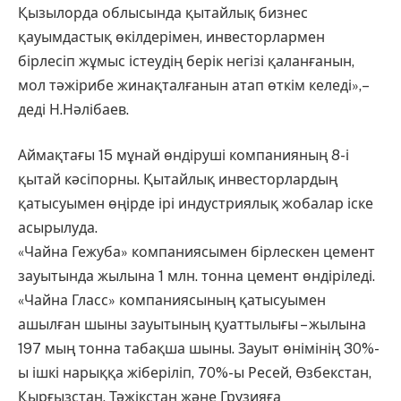
Қызылорда облысында қытайлық бизнес
қауымдастық өкілдерімен, инвесторлармен
бірлесіп жұмыс істеудің берік негізі қаланғанын,
мол тәжірибе жинақталғанын атап өткім келеді»,–
деді Н.Нәлібаев.
Аймақтағы 15 мұнай өндіруші компанияның 8-і
қытай кәсіпорны. Қытайлық инвесторлардың
қатысуымен өңірде ірі индустриялық жобалар іске
асырылуда.
«Чайна Гежуба» компаниясымен бірлескен цемент
зауытында жылына 1 млн. тонна цемент өндіріледі.
«Чайна Гласс» компаниясының қатысуымен
ашылған шыны зауытының қуаттылығы – жылына
197 мың тонна табақша шыны. Зауыт өнімінің 30%-
ы ішкі нарыққа жіберіліп, 70%-ы Ресей, Өзбекстан,
Қырғызстан, Тәжікстан және Грузияға