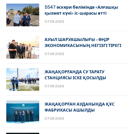
5547 әскери бөлімінде «Алғашқы
қызмет күні» іс-шарасы өтті
07.08.2026
АУЫЛ ШАРУАШЫЛЫҒЫ – ӨҢІР
ЭКОНОМИКАСЫНЫҢ НЕГІЗГІ ТІРЕГІ
07.08.2026
ЖАҢАҚОРҒАНДА СУ ТАРАТУ
СТАНЦИЯСЫ ІСКЕ ҚОСЫЛДЫ
07.08.2026
ЖАҢАҚОРҒАН АУДАНЫНДА ҚҰС
ФАБРИКАСЫ АШЫЛДЫ
07.08.2026