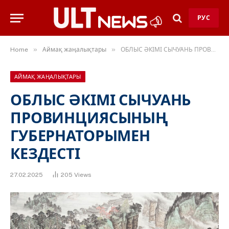
РУС
»
»
Home
Аймақ жаңалықтары
ОБЛЫС ӘКІМІ СЫЧУАНЬ ПРОВИНЦИЯСЫНЫҢ ГУБЕРНАТОРЫМЕН КЕЗДЕСТІ
АЙМАҚ ЖАҢАЛЫҚТАРЫ
ОБЛЫС ӘКІМІ СЫЧУАНЬ
ПРОВИНЦИЯСЫНЫҢ
ГУБЕРНАТОРЫМЕН
КЕЗДЕСТІ
27.02.2025
205
Views